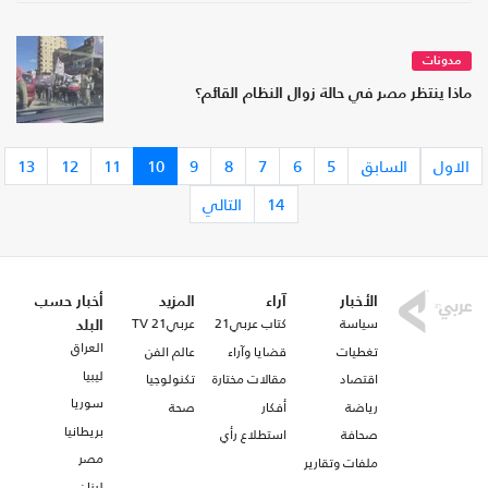
مدونات
ماذا ينتظر مصر في حالة زوال النظام القائم؟
الاول
السابق
5
6
7
8
9
10
11
12
13
14
التالي
الأخبار
آراء
المزيد
أخبار حسب
سياسة
كتاب عربي21
عربي21 TV
البلد
العراق
تغطيات
قضايا وآراء
عالم الفن
ليبيا
اقتصاد
مقالات مختارة
تكنولوجيا
سوريا
رياضة
أفكار
صحة
بريطانيا
صحافة
استطلاع رأي
مصر
ملفات وتقارير
لبنان