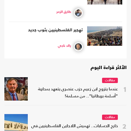
طارق الزمر
تهجير الفلسطينيين بثوب جديد
رائد ناجي
الأكثر قراءة اليوم
مقالات
1
عندما يتزوج ابن زعيم حزب عنصري يتعهد بمحاربة
"أسلمة بريطانيا".. من مسلمة!
مقالات
2
خارج الحسابات.. تهميش اللاجئين الفلسطينيين في