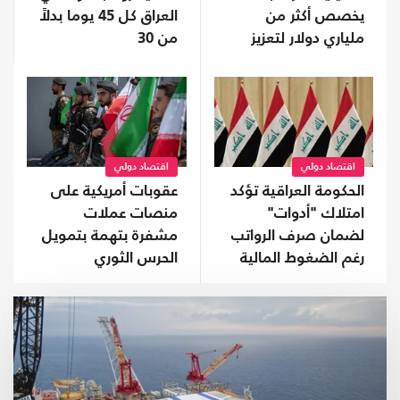
يخصص أكثر من
العراق كل 45 يوما بدلاً
ملياري دولار لتعزيز
من 30
إنتاج المعادن الحيوية
اقتصاد دولي
اقتصاد دولي
الحكومة العراقية تؤكد
عقوبات أمريكية على
امتلاك "أدوات"
منصات عملات
لضمان صرف الرواتب
مشفرة بتهمة بتمويل
رغم الضغوط المالية
الحرس الثوري