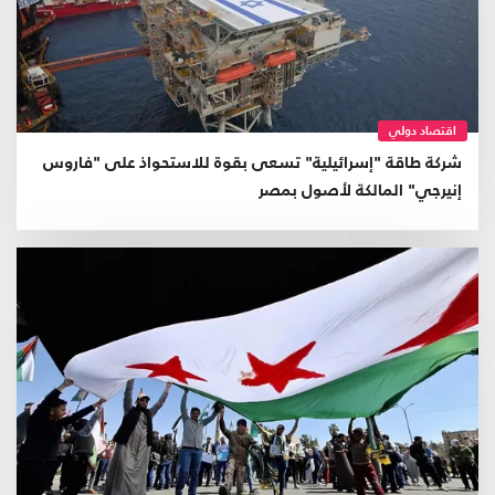
اقتصاد دولي
شركة طاقة "إسرائيلية" تسعى بقوة للاستحواذ على "فاروس
إنيرجي" المالكة لأصول بمصر