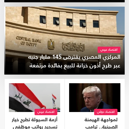
والأردن
اقتصاد عربي
المركزي المصري يقترض 145 مليار جنيه
عبر طرح أذون خزانة للبيع بفائدة مرتفعة
اقتصاد دولي
اقتصاد عربي
لمواجهة الهيمنة
أزمة السيولة تطرح خيار
الصينية.. ترامب
تسديد رواتب موظفي