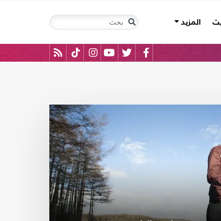
يت
المزيد