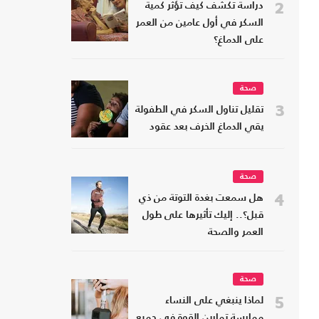
2
دراسة تكشف كيف تؤثر كمية
السكر في أول عامين من العمر
على الدماغ؟
صحة
3
تقليل تناول السكر في الطفولة
يقي الدماغ الخرف بعد عقود
صحة
4
هل سمعت بغدة التوتة من ذي
قبل؟.. إليك تأثيرها على طول
العمر والصحة
صحة
5
لماذا ينبغي على النساء
ممارسة تمارين القوة في جميع