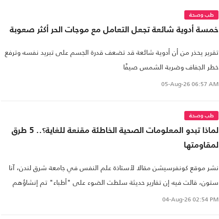
طب وصحة
خمسة أدوية شائعة تجعل التعامل مع موجات الحر أكثر صعوبة
تقرير يحذر من أن أدوية شائعة قد تضعف قدرة الجسم على تبريد نفسه وترفع
خطر الجفاف وضربة الشمس صيفًا
05-Aug-26
06:57 AM
طب وصحة
لماذا تبدو المعلومات الصحية الخاطئة مقنعة للغاية؟.. 5 طرق
لمقاومتها
نشر موقع كونفرسيشن مقالا لأستاذة علم النفس في جامعة شرق لندن، آنا
ستون، قالت فيه إن تقارير حديثة سلطت الضوء على "أطباء" تم إنشاؤهم
بواسطة الذكاء الاصطناعي..
04-Aug-26
02:54 PM