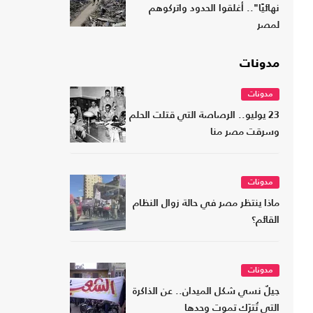
نهائيًا".. أغلقوا الحدود واتركوهم
لمصر
مدونات
مدونات
23 يوليو.. الرصاصة التي قتلت الحلم
وسرقت مصر منا
مدونات
ماذا ينتظر مصر في حالة زوال النظام
القائم؟
مدونات
جيلٌ نسي شكل الميدان.. عن الذاكرة
التي تُترَك تموت وحدها