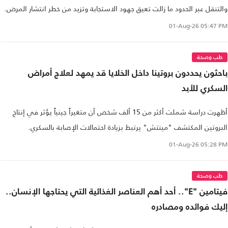
والتنقل عبر الحدود ما زالت تعيق جهود الاستجابة وتزيد من خطر انتشار المرض.
01-Aug-26
05:47 PM
طب وصحة
باحثون يحددون بروتينا داخل الخلايا قد يمهد لعلاج أمراض
السكري للأبد
أظهرت دراسة شملت أكثر من 15 ألف شخص أن متغيراً جينياً يؤثر في إنتاج
البروتين المكتشف "مينتش" يرتبط بزيادة احتمالات الإصابة بالسكري.
01-Aug-26
05:28 PM
طب وصحة
فيتامين "E".. أحد أهم العناصر الغذائية التي يحتاجها الإنسان..
إليك فوائده ومصادره