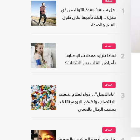
صحة
1
هل سمعت بغدة التوتة من ذي
قبل؟.. إليك تأثيرها على طول
العمر والصحة
صحة
2
لماذا تتزايد معدلات الإصابة
بأمراض القلب بين الشابات؟
صحة
3
"تادالافيل".. دواء لعلاج ضعف
الانتصاب وتضخم البروستاتا قد
يصيب الرجال بالعمى
صحة
هل تزيد أدوية السكري والسمنة