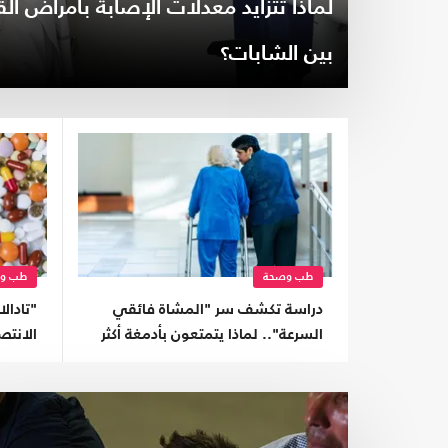
لماذا تتزايد معدلات الإصابة بأمراض ال
بين الشابات؟
طب وصحة
طب و
دراسة تكشف سر "المشاة فائقي
"تادال
السرعة".. لماذا يتمتعون بأدمغة أكثر
الانتص
صحة؟
يصيب ا