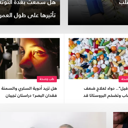
قلب
هل سمعت بغدة التوتة 
تأثيرها على طول العمر
صحة
طب وصحة
افيل".. دواء لعلاج ضعف
هل تزيد أدوية السكري والسمنة 
اب وتضخم البروستاتا قد
فقدان البصر؟ دراستان تجيبان
لرجال بالعمى