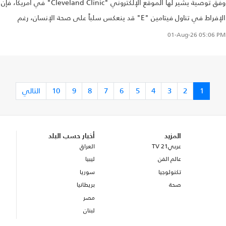
وفق توصية يشير لها الموقع الإلكتروني "Cleveland Clinic" في أمريكا، فإن
الإفراط في تناول فيتامين "E" قد ينعكس سلباً على صحة الإنسان، رغم
فوائده العديدة.
01-Aug-26
05:06 PM
1
2
3
4
5
6
7
8
9
10
التالي
المزيد
أخبار حسب البلد
عربي21 TV
العراق
عالم الفن
ليبيا
تكنولوجيا
سوريا
صحة
بريطانيا
مصر
لبنان