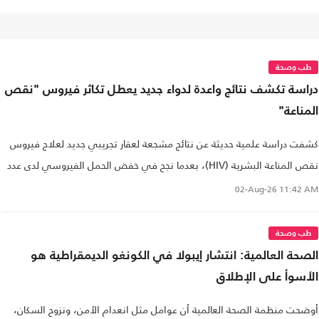
طب وصحة
دراسة تكشف نتائج واعدة لدواء جديد يعطل تكاثر فيروس "نقص
المناعة"
كشفت دراسة علمية حديثة عن نتائج مشجعة لعقار تجريبي جديد لعلاج فيروس
نقص المناعة البشرية (HIV)، بعدما نجح في خفض الحمل الفيروسي لدى عدد
من المرضى
02-Aug-26
11:42 AM
طب وصحة
الصحة العالمية: انتشار إيبولا في الكونغو الديمقراطية هو
الأسوأ على الإطلاق
أوضحت منظمة الصحة العالمية أن عوامل مثل انعدام الأمن، ونزوح السكان،