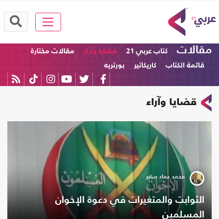
مقالات
كتاب عربي 21
قضايا وآراء
مقالات مختارة
قائمة الكتاب
كاريكاتير
بورتريه
قضايا وآراء
محمد عماد صابر
الثوابت والمتغيرات في دعوة الإخوان
المسلمين