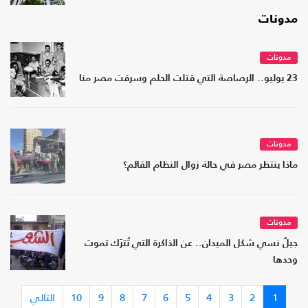
مدونات
مدونات
23 يوليو.. الرصاصة التي قتلت الحلم وسرقت مصر منا
مدونات
ماذا ينتظر مصر في حالة زوال النظام القائم؟
مدونات
جيلٌ نسي شكل الميدان.. عن الذاكرة التي تُترَك تموت
وحدها
1
2
3
4
5
6
7
8
9
10
التالي