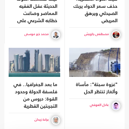
حذف سعر الدواء يربك
الحديثة عقل الفقيه
الصيدلي ويرهق
المعاصر وصاغت
المريض
خطابه الشرعي على
مقاس الخرائط
مصطفى جاويش
محمد خير موسى
القُطرية؟
"غزوة سبتة": مأساة
ما بعد الجغرافيا.. في
وألغاز تنتظر الحل
فلسفة الدولة وحدود
القوة: دروس من
عادل العوفي
التجربتين القطرية
والكويتية
براءة زيدان