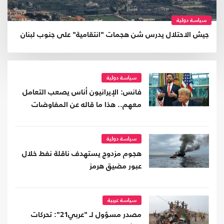
سياسة دولية
جيش الاحتلال يدرس شن هجمات "انتقامية" على جنوب لبنان
سياسة دولية
فانس: الإيرانيون أناس يصعب التعامل
معهم.. هذا ما قاله عن المفاوضات
سياسة دولية
هجوم مزدوج يستهدف ناقلة نفط خلال
عبور مضيق هرمز
سياسة عربية
مصدر مسؤول لـ "عربي21": تحركات