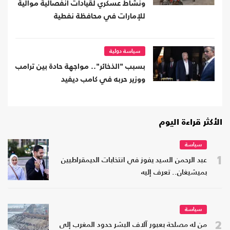
ونشاط عسكري لقيادات انفصالية موالية
للإمارات في محافظة نفطية
سياسة دولية
بسبب "الذخائر".. مواجهة حادة بين ترامب
ووزير حربه في كامب ديفيد
الأكثر قراءة اليوم
سياسة
1
عبد الرحمن السيد يفوز في انتخابات الديمقراطيين
بميشيغان.. تعرف إليه
سياسة
2
من له مصلحة بعبور آلاف البشر حدود المغرب إلى