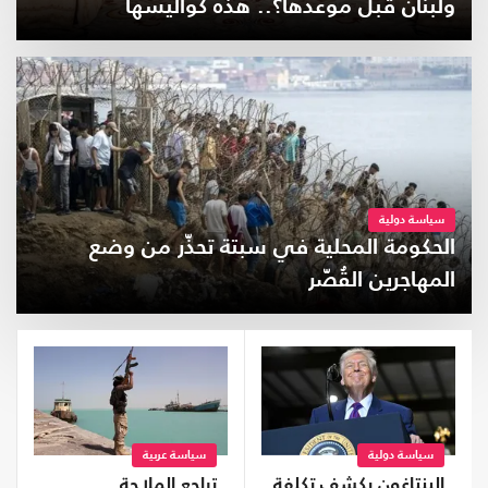
ولبنان قبل موعدها؟.. هذه كواليسها
سياسة دولية
الحكومة المحلية في سبتة تحذّر من وضع
المهاجرين القُصّر
سياسة دولية
سياسة عربية
البنتاغون يكشف تكلفة
تراجع الملاحة