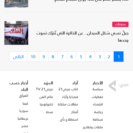
مدونات
جيلٌ نسي شكل الميدان.. عن الذاكرة التي تُترَك تموت
وحدها
1
2
3
4
5
6
7
8
9
10
التالي
الأخبار
آراء
المزيد
أخبار حسب
سياسة
كتاب عربي21
عربي21 TV
البلد
العراق
تغطيات
قضايا وآراء
عالم الفن
ليبيا
اقتصاد
مقالات مختارة
تكنولوجيا
سوريا
رياضة
أفكار
صحة
بريطانيا
صحافة
استطلاع رأي
مصر
ملفات وتقارير