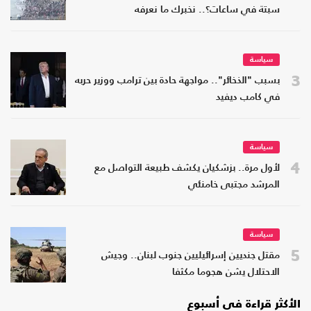
سبتة في ساعات؟.. نخبرك ما نعرفه
سياسة
3
بسبب "الذخائر".. مواجهة حادة بين ترامب ووزير حربه
في كامب ديفيد
سياسة
4
لأول مرة.. بزشكيان يكشف طبيعة التواصل مع
المرشد مجتبى خامنئي
سياسة
5
مقتل جنديين إسرائيليين جنوب لبنان.. وجيش
الاحتلال يشن هجوما مكثفا
الأكثر قراءة في أسبوع