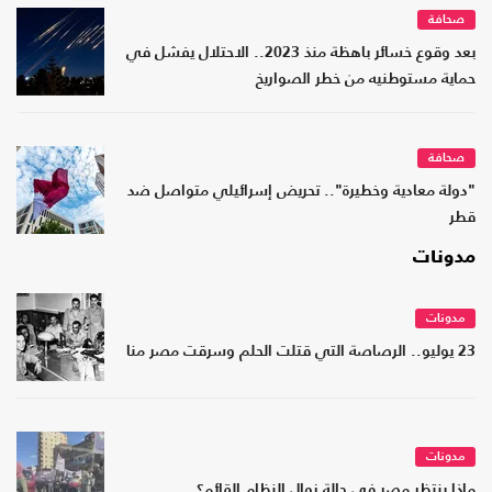
صحافة
بعد وقوع خسائر باهظة منذ 2023.. الاحتلال يفشل في
حماية مستوطنيه من خطر الصواريخ
صحافة
"دولة معادية وخطيرة".. تحريض إسرائيلي متواصل ضد
قطر
مدونات
مدونات
23 يوليو.. الرصاصة التي قتلت الحلم وسرقت مصر منا
مدونات
ماذا ينتظر مصر في حالة زوال النظام القائم؟