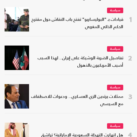
سياسة
1
قيادات بـ "البوليساريو" تفتح باب النقاش حول مقترح
الحكم الذاتي المغربي
سياسة
2
تفاصيل الضربة الوشيكة على إيران.. لهذا السبب
أصيب الأمريكيون بالذهول
سياسة
3
ممثلات يرتدين الزي العسكري.. ودعوات للاصطفاف
مع السيسي
سياسة
4
هل انهارت التهدئة السعودية الإماراتية؟ تراشق