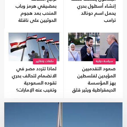
إنشاء أسطول بحري
بمضيقي هرمز وباب
يحمل اسم دونالد
المندب بعد هجوم
ترامب
الحوثيين على ناقلة
سعودية
سياسة دولية
ملفات وتقارير
صعود التقدميين
لماذا تتردد مصر في
المؤيدين لفلسطين
الانضمام لتحالف بحري
يهز المؤسسة
تقوده السعودية
الديمقراطية ويثير قلق
وتغيب عنه الإمارات؟
اللوبي الداعم للاحتلال