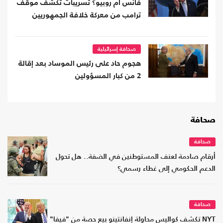
فانس أم روبيو؟ تسريبات تكشف موقف
ترامب من معركة خلافة الجمهوريين
صحافة إسرائيلية
هجوم حاد على رئيس الموساد بعد إقالة
2 من كبار المسؤولين
صحافة
صحافة
أرقام صادمة لعنف المستوطنين في الضفة.. هل تحول
الدعم الحكومي إلى غطاء رسمي؟
صحافة
NYT تكشف كواليس محاولة إنفانتينو بيع حصة من "فيفا"