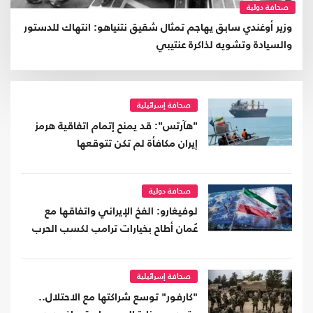
صحافة دولية
وزير أوغندي سابق يهاجم تمثال شقيق نتنياهو: انتهاك للدستور
والسيادة وتشويه لذاكرة عنتيبي
صحافة إسرائيلية
"هآرتس": قد يمنح إتمام اتفاقية هرمز
إيران مكافأة لم تكن تتوقعها
صحافة دولية
لوفيغارو: الفخ الإيراني واتفاقها مع
عُمان أطاح بخيارات ترامب لكسب الحرب
صحافة إسرائيلية
"كارفور" توسع شراكتها مع الاحتلال..