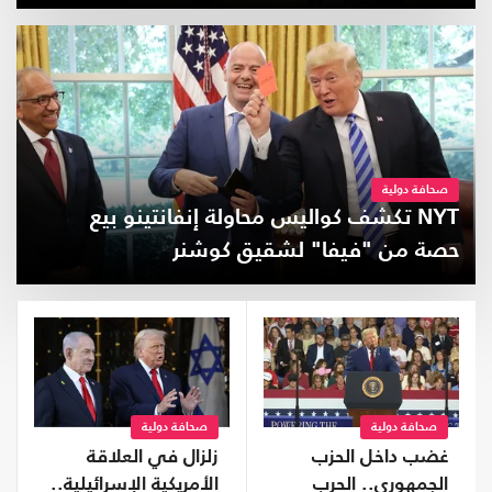
غطاء رسمي؟
صحافة دولية
NYT تكشف كواليس محاولة إنفانتينو بيع
حصة من "فيفا" لشقيق كوشنر
صحافة دولية
صحافة دولية
غضب داخل الحزب
زلزال في العلاقة
الجمهوري.. الحرب
الأمريكية الإسرائيلية..