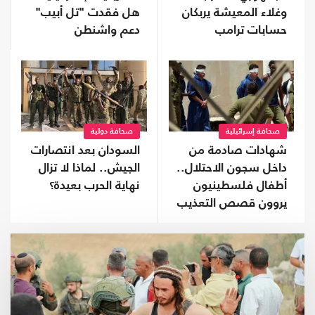
وغلاء المعيشة يربكان
هل فقدت "تل أبيب"
حسابات ترامب
دعم واشنطن
التاريخي؟
صحافة إسرائيلية
صحافة دولية
شهادات صادمة من
السودان بعد انتصارات
داخل سجون الاحتلال..
الجيش.. لماذا لا تزال
أطفال فلسطينيون
نهاية الحرب بعيدة؟
يروون قصص التعذيب