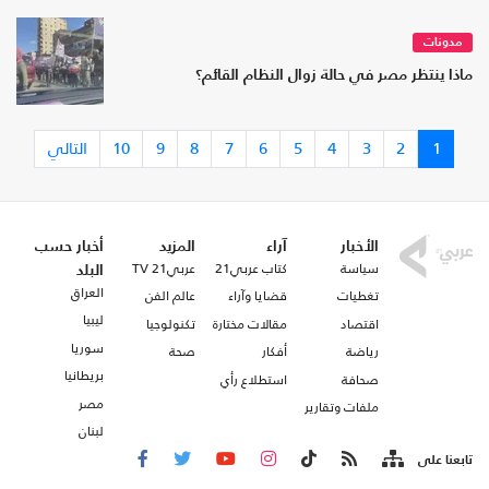
مدونات
ماذا ينتظر مصر في حالة زوال النظام القائم؟
1
2
3
4
5
6
7
8
9
10
التالي
الأخبار
آراء
المزيد
أخبار حسب
سياسة
كتاب عربي21
عربي21 TV
البلد
العراق
تغطيات
قضايا وآراء
عالم الفن
ليبيا
اقتصاد
مقالات مختارة
تكنولوجيا
سوريا
رياضة
أفكار
صحة
بريطانيا
صحافة
استطلاع رأي
مصر
ملفات وتقارير
لبنان
تابعنا على