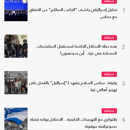
صحافة
1
تحليل إسرائيلي يكشف "الجانب المظلم" من الاتفاق
مع حماس
صحافة
2
هذه خطة الاحتلال الخاصة لمستقبل الميليشيات
المسلحة في غزة.. أين سيذهبون؟
صحافة
3
وثيقة: مجلس السلام يتعهد لـ"إسرائيل" بالعمل على
تهجير أهالي غزة
صحافة
4
بالتوازي مع التهديدات الخارجية.. الاحتلال يواجه قنبلة
ديموغرافية موقوتة