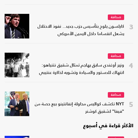
صحافة
3
كارلسون يلوح بتأسيس حزب جديد.. نفوذ الاحتلال
يشعل انقساما داخل اليمين الأمريكي
صحافة
4
وزير أوغندي سابق يهاجم تمثال شقيق نتنياهو:
انتهاك للدستور والسيادة وتشويه لذاكرة عنتيبي
صحافة
5
NYT تكشف كواليس محاولة إنفانتينو بيع حصة من
"فيفا" لشقيق كوشنر
الأكثر قراءة في أسبوع