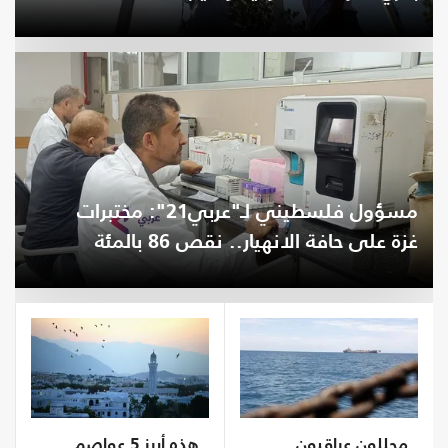
الإمارات؟
مسؤول فلسطيني لـ"عربي21": مختبرات
غزة على حافة الانهيار.. نقص 86 بالمئة
من المستلزمات الطبية
محللون عراقيون
هذه أبرز 5 عواصم