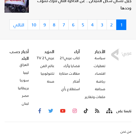
جيلٌ نسي شكل الميدان.. عن الذاكرة التي تُترَك تموت
وحدها
1
2
3
4
5
6
7
8
9
10
التالي
الأخبار
آراء
المزيد
أخبار حسب
سياسة
كتاب عربي21
عربي21 TV
البلد
العراق
تغطيات
قضايا وآراء
عالم الفن
ليبيا
اقتصاد
مقالات مختارة
تكنولوجيا
سوريا
رياضة
أفكار
صحة
بريطانيا
صحافة
استطلاع رأي
مصر
ملفات وتقارير
لبنان
تابعنا على
من نحن