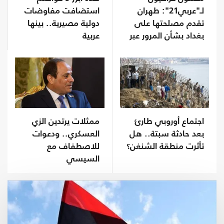
لـ"عربي21": طهران
استضافت مفاوضات
تقدم مصلحتها على
دولية مصيرية.. بينها
بغداد بشأن المرور عبر
عربية
هرمز رغم الروابط
الوثيقة
اجتماع أوروبي طارئ
ممثلات يرتدين الزي
بعد حادثة سبتة.. هل
العسكري.. ودعوات
تأثرت منطقة الشنغن؟
للاصطفاف مع
السيسي