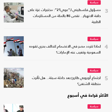
سياسة
3
مسؤول فلسطيني لـ"عربي21": مختبرات غزة على
حافة الانهيار.. نقص 86 بالمئة من المستلزمات
الطبية
سياسة
4
لماذا تتردد مصر في الانضمام لتحالف بحري تقوده
السعودية وتغيب عنه الإمارات؟
سياسة
5
اجتماع أوروبي طارئ بعد حادثة سبتة.. هل تأثرت
منطقة الشنغن؟
الأكثر قراءة في أسبوع
سياسة