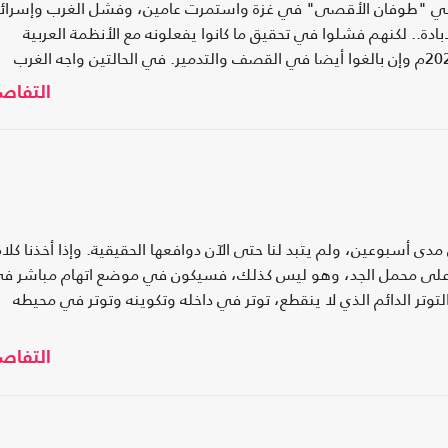
ن في "طوفان الأقصى" في غزة واستمرت عامين، وفشل الغرب وإسرائ
ادة.. لكنهم فشلوا في تحقيق ما كانوا يفعلونه مع الأنظمة العربية
التقليدية.. وكان إخفاقهم عظيما.. والثانية في إيران 2026م وإن بالغوا أيضا في القصف والتدمير. في الحالتين واجه الغرب
لأوسط.. كانت وما زالت وستظل
التفاص
 أسبوعين، ولم يتبد لنا حتى الآن دوافعها الحقيقية. وإذا أخذنا كلا
قوى على محمل الجد، وهو ليس كذلك، فسيكون في موضع اتهام مباشر ف
توتر الدائم الذي لا ينقطع، توتر في داخله وتكوينه وتوتر في محيطه
التفاص