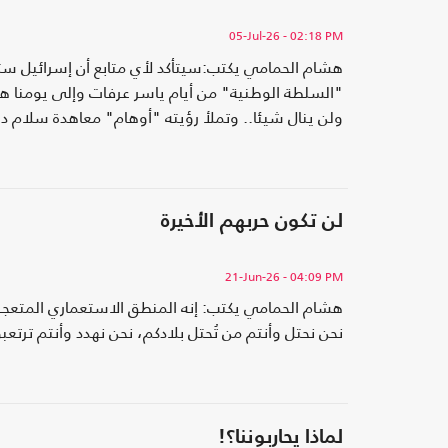
05-Jul-26
- 02:18 PM
هشام الحمامي يكتب:سيتأكد لأي متابع أن إسرائيل س
"السلطة الوطنية" من أيام ياسر عرفات وإلى يومنا هذ
ولن ينال شيئا.. وتملأ رؤيته "أوهام" معاهدة سلام د
لن تكون حربهم الأخيرة
21-Jun-26
- 04:09 PM
هشام الحمامي يكتب: إنه المنطق الاستعماري المتعجرف
نحن نحتل وأنتم من تُحتل بلادكم، نحن نهدد وأنتم ترتع
لماذا يحاربوننا؟!