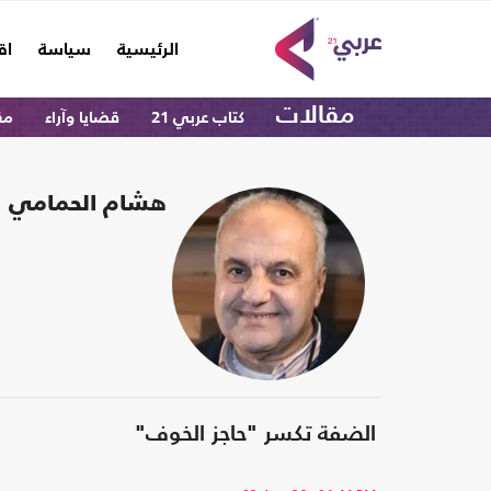
(current)
الرئيسية
سياسة
اق
مقالات
كتاب عربي 21
قضايا وآراء
مق
هشام الحمامي
الضفة تكسر "حاجز الخوف"