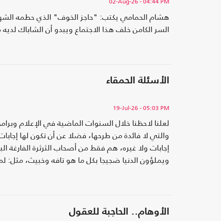
02-Aug-26
- 04:44 PM
هشام الحمامي يكتب: "حاجز الخوف" الذي حطمه الشهيد 
السر الكامن خلف هذا الاجتماع ويبدو أن الشاباك لديه 
الأسئلة الحمقاء
19-Jul-26
- 05:03 PM
لعلنا لاحظنا خلال السنوات الماضية في الإعلام وبرامج
والتي لا فائدة من طرحها، فضلا عن أن تكون لها إجاب
إجابات ولا غيره، هم فقط من أصحاب الثرثرة الفارغة 
ويملؤون الدنيا ضجيجا بكل ما هو تافه وخبيث، مثل: لم
أبوتريكة..؟! ..لماذا يسجد اللاعبين في الملعب..؟!!
الأوهام.. الحاجبة للعقول