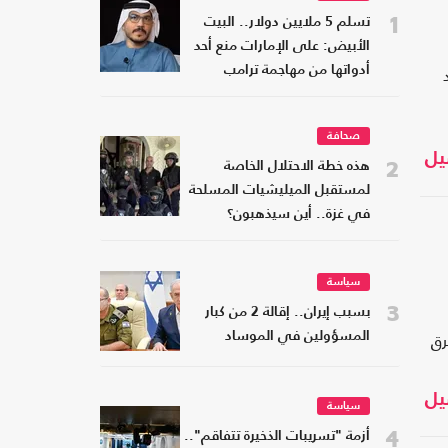
1
تسلم 5 ملايين دولار.. البيت
الأبيض: على الإمارات منع أحد
أدواتها من مهاجمة ترامب
صحافة
يل
2
هذه خطة الاحتلال الخاصة
لمستقبل الميليشيات المسلحة
في غزة.. أين سيذهبون؟
سياسة
3
بسبب إيران.. إقالة 2 من كبار
رق
المسؤولين في الموساد
يل
سياسة
4
أزمة "تسريبات الذخيرة تتفاقم"..