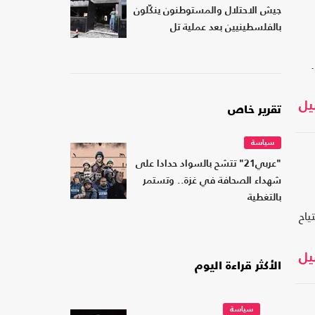
جيش الاحتلال والمستوطنون ينكّلون
بالفلسطينيين بعد عملية تل
يل
تقرير خاص
سياسة
"عربي21" تتشح بالسواد حدادا على
شهداء الصحافة في غزة.. وتستمر
بالتغطية
ياح
يل
الأكثر قراءة اليوم
سياسة