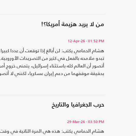
حاضرا بقوة في الوعي الشعبي العام
من لا يريد هزيمة أمريكا؟!
12-Apr-26
- 01:52 PM
هشام الحمامي يكتب: لن أبالغ إذا توقعت أن عددا كبير
تبدو ملامحه بالفعل في كثير من التصريحات الأوروبية.
أتصور أن العالم كله باستثناء إسرائيل، يتمنى خروج أ
بحقيقة موقفهما من دعم إيران عسكريا، لكنني لا أتصو
حرب الجغرافيا والتاريخ
29-Mar-26
- 03:50 PM
هشام الحمامي يكتب: هذه هي المرة الثانية في وقت م