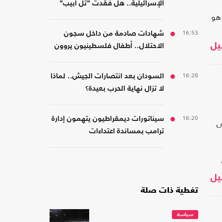
الإسرائيلية.. هل فقدت "تل أبيب"
 هو
دعم واشنطن التاريخي؟
16:53
شهادات صادمة من داخل سجون
يل
الاحتلال.. أطفال فلسطينيون يروون
قصص التعذيب
16:28
السودان بعد انتصارات الجيش.. لماذا
لا تزال نهاية الحرب بعيدة؟
16:20
سيناتورات ديمقراطيون يتهمون إدارة
ى
ترامب بمساندة اعتداءات
المستوطنين
يل
تغطية ذات صلة
سياسة