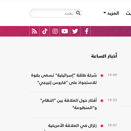
يت
المزيد
أخبار الساعة
19:49
شركة طاقة "إسرائيلية" تسعى بقوة
للاستحواذ على "فاروس إنيرجي"
المالكة لأصول بمصر
19:33
أفكار حول العلاقة بين "النظام"
و"المنظومة"
18:47
زلزال في العلاقة الأمريكية