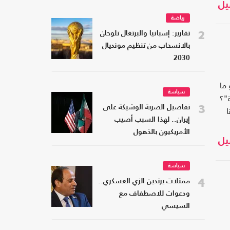
يل
رياضة
2
تقارير: إسبانيا والبرتغال تلوحان
بالانسحاب من تنظيم مونديال
2030
ما
سياسة
"؟
3
تفاصيل الضربة الوشيكة على
ا
إيران.. لهذا السبب أصيب
الأمريكيون بالذهول
يل
سياسة
4
ممثلات يرتدين الزي العسكري..
ودعوات للاصطفاف مع
السيسي