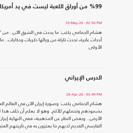
%99 من أوراق اللعبة ليست في يد أمريكا!
10-May-26
- 02:50 PM
هشام الحمامي يكتب: ما يحدث في الشرق الآن.. من "ط
أحداث عابرة، تحدث تاركة من ورائها ذكريات وحكايات.. 
الأولى
الدرس الإيراني
26-Apr-26
- 03:49 PM
هشام الحمامي يكتب: وصورة إيران الآن في العالم الع
بصمودهم وتحملهم للألم. وهو لا يعلم أن خلف هذا ال
الأرض.. وبغض النظر عن المذهبية، ففي النهاية إيران ج
الفارسي القديم لديهم ما يعتزون به في تاريخهم الع