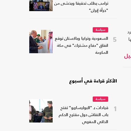
ترامب يطلب تحقيقا ويخشى من
"جرأة إيران"
د
سياسة
5
ا
السعودية وتركيا وباكستان توقع
اتفاق "دفاع مشترك" في مكة
المكرمة
يل
الأكثر قراءة في أسبوع
سياسة
1
قيادات بـ "البوليساريو" تفتح
باب النقاش حول مقترح الحكم
الذاتي المغربي