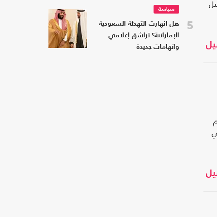
يل
سياسة
5
هل انهارت التهدئة السعودية
الإماراتية؟ تراشق إعلامي
يل
واتهامات جديدة
م
ي
يل