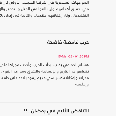
المواجهات العسكرية في شرقنا الحبيب.. الأولى كا
في تحقيق أهدافهم وإن بالغوا في القتل والتدمير والإب
وإسرائيل "الفكرة الدينية"، قلب الوجود في الشرق ا
حرب غامضة فاضحة
15-Mar-26
- 01:20 PM
هشام الحمامي يكتب: بدأت الحرب وأخذت مجراها على مدى
نتنياهو عن التاريخ والإنسانية والشرق وموازين ال
قدراته وإمكاناته كسياسي قديم يقود بلاده على حافة ال
وإقليمه
التناقض الأليم في رمضان..!!