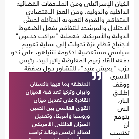
الكيان الإسرائيلي ومن الملاحقات القضائية
الداخلية والدولية، ومن العجز الاقتصادي
المتفاقم والقدرة التعبوية المتآكلة لجيش
الاحتلال والمرشحة للتفاقم بفعل الضغوط
الدولية والأمريكية. فعملية "مراكب جدعون"
لاجتياح قطاع غزة تحولت إلى عملية تعويم
سياسي مستعصية لحكومة نتنياهو، على نحو
دفعه للقاء زعيم المعارضة يائير لبيد، رئيس
حزب "يعيش عتيد"،
للتشاور حول صفقة
الأسرى
ووقف
المنطقة بما فيها باكستان
إطلاق
وإيران وتركيا تعد قبة الميزان
النار،
القادرة على تعديل ميزان
التي
القوى العالمي بين الصين
يتوقع
وروسيا وأمريكا، وتعديل
أن
الميزان الداخلي الأمريكي
تكتسب
لصالح الرئيس دونالد ترامب