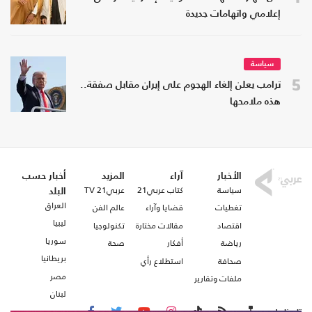
إعلامي واتهامات جديدة
سياسة
5
ترامب يعلن إلغاء الهجوم على إيران مقابل صفقة..
هذه ملامحها
الأخبار
آراء
المزيد
أخبار حسب
سياسة
كتاب عربي21
عربي21 TV
البلد
العراق
تغطيات
قضايا وآراء
عالم الفن
ليبيا
اقتصاد
مقالات مختارة
تكنولوجيا
سوريا
رياضة
أفكار
صحة
بريطانيا
صحافة
استطلاع رأي
مصر
ملفات وتقارير
لبنان