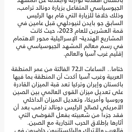
الجيوسياسي المتفاعل بزيارة دونالد ترامب،
وذلك خلافا للزيارة التي قام بها الرئيس
السابق جو بايدن لنيودلهي قبل عامين في
قمة العشرين للعام 2023، حيث كانت
المشاريع الهندية- الإسرائيلية محور الاهتمام
في رسم معالم المشهد الجيوسياسي في
إقليم غرب آسيا والعالم.
ختاما.. الساعات الـ72 الفائتة من عمر المنطقة
العربية وغرب آسيا أكدت أن المنطقة بما فيها
باكستان وإيران وتركيا تعد قبة الميزان القادرة
على تعديل ميزان القوى العالمي بين الصين
وروسيا وأمريكا، وتعديل الميزان الداخلي
الأمريكي لصالح الرئيس دونالد ترامب بعد أن
فقد جزءا من شعبيته بفعل الفوضى التي
أثارها بإطلاق الحرب التجارية مع الصين.
فالعرب والأتراك والباكستانيون حاضرون في