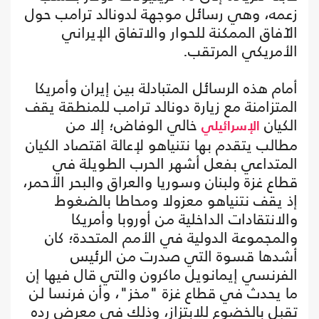
زعمه، وهي رسائل موجهة لدونالد ترامب حول
الآفاق الممكنة للحوار والاتفاق الإيراني
الأمريكي المرتقب.
أمام هذه الرسائل المتبادلة بين إيران وأمريكا
المتزامنة مع زيارة دونالد ترامب للمنطقة يقف
الكيان
خالي الوفاض؛ إلا من
الإسرائيلي
مطالب يتقدم بها نتنياهو لإعالة اقتصاد الكيان
المتداعي بفعل أشهر الحرب الطويلة في
قطاع غزة ولبنان وسوريا والعراق والبحر الأحمر،
إذ يقف نتنياهو معزولا ومحاطا بالضغوط
والانتقادات الداخلية من أوروبا وأمريكا
والمجموعة الدولية في الأمم المتحدة؛ كان
أشدها قسوة التي صدرت من الرئيس
الفرنسي إيمانويل ماكرون والتي قال فيها إن
ما يحدث في قطاع غزة "مخز"، وأن فرنسا لن
تقبل بالخضوع للابتزاز، وذلك في معرض رده