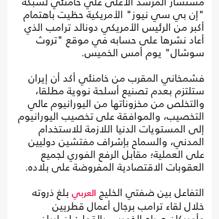
مستشار المرشد الأعلى علي خامنئي لشبكة
"إن بي سي نيوز" الأمريكية حظيت باهتمام
أكبر من الرئيس الأمريكي دونالد ترامب الذي
أعاد نشرها على حسابه في موقع "تروث
سوشال" يوم أمس الخميس.
فشمخاني المقرب من خامنئي أكد أن إيران
ستلتزم بعدم تصنيع أسلحة نووية مطلقا،
والتخلص من مخزوناتها من اليورانيوم عالي
التخصيب، والموافقة على تخصيب اليورانيوم
إلى المستويات الدنيا اللازمة للاستخدام
المدني، والسماح بإشراف مفتشين دوليين
على العملية؛ مقابل الرفع الفوري لجميع
العقوبات الاقتصادية المفروضة على بلاده.
التفاعل بين ضفتي الخليج
بلغ ذروته
العربي
خلال لقاء ترامب برجال أعمال قطريين
وأمريكان صباح الخميس بالقول: إن إيران