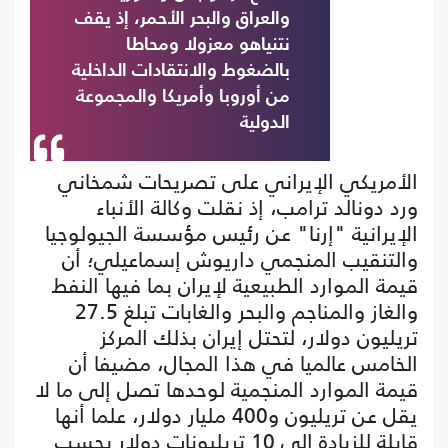
والعراق والبحر الأحمر، إذ يقف
نتنياهو معزولا ومحاطا
بالضغوط والانتقادات الداخلية
من أوروبا وأمريكا والمجموعة
الدولية
الأمريكي الإيراني على تصريحات شمخاني
ورد دونالد ترامب، إذ نقلت وكالة الأنباء
الإيرانية "إرنا" عن رئيس مؤسسة الجيولوجيا
والتنقيب المنجمي داريوش إسماعيلي؛ أن
قيمة الموارد الطبيعية لإيران بما فيها النفط
والغاز والمناجم والبحر والغابات تبلغ 27.5
تريليون دولار، لتحتل إيران بذلك المركز
الخامس عالميا في هذا المجال، مضيفا أن
قيمة الموارد المنجمية لوحدها تصل إلى ما لا
يقل عن تريليون و400 مليار دولار، علما أنها
قابلة للزيادة إلى 10 تريليونات دولار بحسب