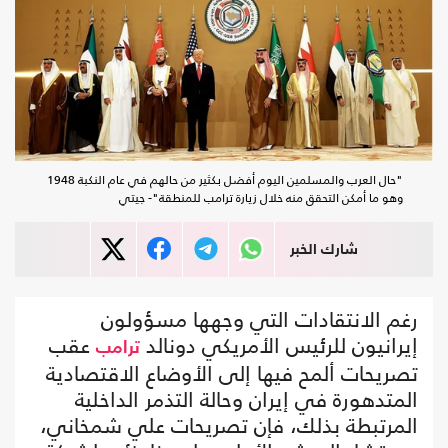
"حال العرب والمسلمين اليوم أفضل بكثير من حالهم في عام النكبة 1948
وهو ما أمكن التحقق منه خلال زيارة ترامب للمنطقة"- جيتي
شارك الخبر
رغم الانتقادات التي وجهها مسؤولون
إيرانيون للرئيس الأمريكي دونالد
عقب
ترامب
تصريحات ألمح فيها إلى الأوضاع الاقتصادية
المتدهورة في إيران وحالة التذمر الداخلية
المرتبطة بذلك، فإن تصريحات علي شمخاني،