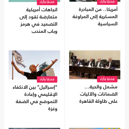
قضايا وآراء
قضايا وآراء
أمريكا.. من المبادرة
اتجاهات أمريكية
العسكرية إلى المراوغة
متعارضة تقود إلى
السياسية
التصعيد في هرمز
وباب المندب
قضايا وآراء
قضايا وآراء
مشعل والحية...
"إسرائيل" بين الانكفاء
الضمانات والآليات
الإقليمي وإعادة
على طاولة القاهرة
التموضع في الضفة
وغزة