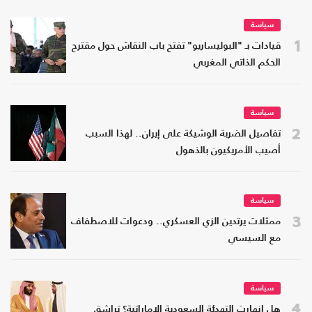
سياسة
1
قيادات بـ "البوليساريو" تفتح باب النقاش حول مقترح
الحكم الذاتي المغربي
سياسة
2
تفاصيل الضربة الوشيكة على إيران.. لهذا السبب
أصيب الأمريكيون بالذهول
سياسة
3
ممثلات يرتدين الزي العسكري.. ودعوات للاصطفاف
مع السيسي
سياسة
4
هل انهارت التهدئة السعودية الإماراتية؟ تراشق