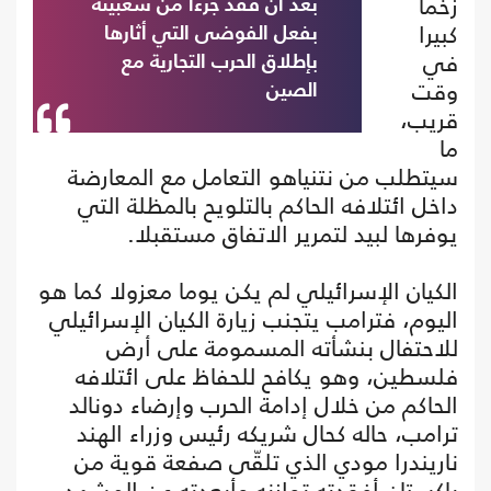
زخما
بعد أن فقد جزءا من شعبيته
كبيرا
بفعل الفوضى التي أثارها
في
بإطلاق الحرب التجارية مع
وقت
الصين
قريب،
ما
سيتطلب من نتنياهو التعامل مع المعارضة
داخل ائتلافه الحاكم بالتلويح بالمظلة التي
يوفرها لبيد لتمرير الاتفاق مستقبلا.
الكيان الإسرائيلي لم يكن يوما معزولا كما هو
اليوم، فترامب يتجنب زيارة الكيان الإسرائيلي
للاحتفال بنشأته المسمومة على أرض
فلسطين، وهو يكافح للحفاظ على ائتلافه
الحاكم من خلال إدامة الحرب وإرضاء دونالد
ترامب، حاله كحال شريكه رئيس وزراء الهند
ناريندرا مودي الذي تلقّى صفعة قوية من
باكستان أفقدته توازنه وأبعدته عن المشهد