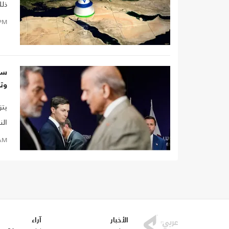
ذلك
PM
سي
وت
يتز
الن
اتف
AM
الأخبار
آراء