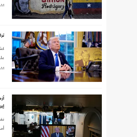
أس
AM
ترا
كشف
على
AM
أزم
إير
نقل
أمر