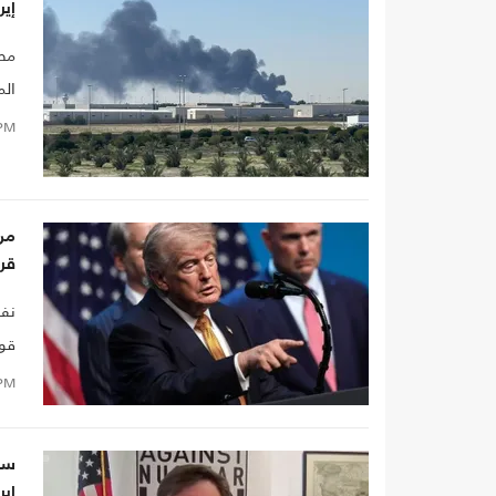
إير
مصد
الم
PM
من 
قري
نفى
قوا
PM
سف
إير