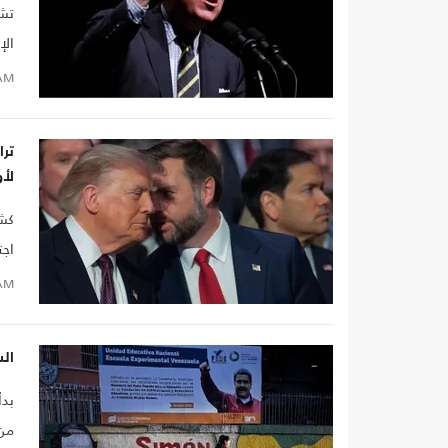
تشه
الإ
الح
AM
لأو
كشف
اجت
للو
AM
الس
بدأ
من 