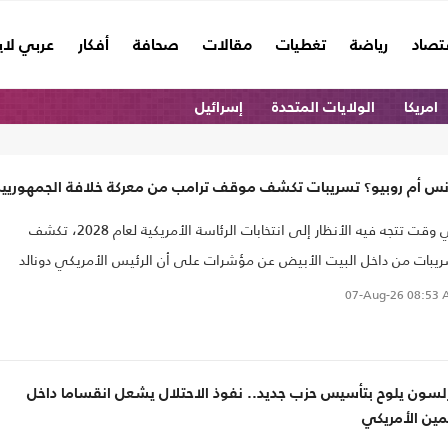
تصاد
رياضة
تغطيات
مقالات
صحافة
أفكار
عربي لا
امريكا
الولايات المتحدة
إسرائيل
نس أم روبيو؟ تسريبات تكشف موقف ترامب من معركة خلافة الجمهوريي
في وقت تتجه فيه الأنظار إلى انتخابات الرئاسة الأمريكية لعام 2028، تكشف
يبات من داخل البيت الأبيض عن مؤشرات على أن الرئيس الأمريكي دونالد
مب حسم، على الأقل داخل الدوائر المغلقة، موقفه من خليفته المفضل داخل
07-Aug-26
08:53 
زب الجمهوري.
رلسون يلوح بتأسيس حزب جديد.. نفوذ الاحتلال يشعل انقساما داخل
مين الأمريكي