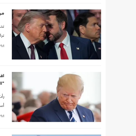
من 
تحو
ترامب عام 2016
PM
"ا
رأت
أسع
PM