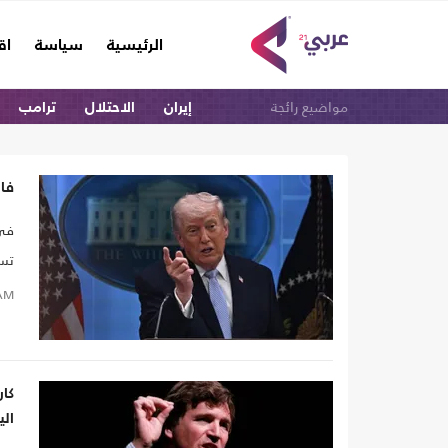
(current)
الرئيسية
سياسة
اق
مواضيع رائجة
إيران
الاحتلال
ترامب
فا
تسر
ترا
AM
الح
كا
الي