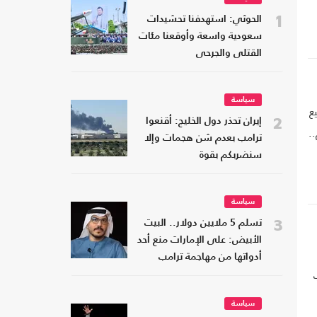
1
الحوثي: استهدفنا تحشيدات
سعودية واسعة وأوقعنا مئات
القتلى والجرحى
سياسة
ع
2
إيران تحذر دول الخليج: أقنعوا
.
ترامب بعدم شن هجمات وإلا
سنضربكم بقوة
سياسة
3
تسلم 5 ملايين دولار.. البيت
الأبيض: على الإمارات منع أحد
أدواتها من مهاجمة ترامب
سياسة