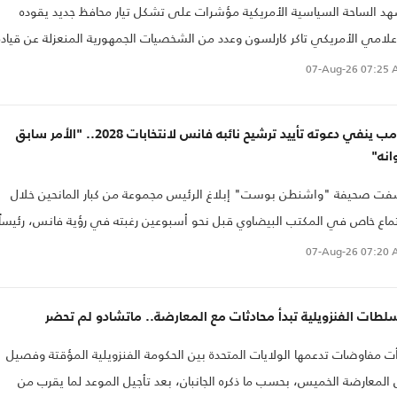
د الساحة السياسية الأمريكية مؤشرات على تشكل تيار محافظ جديد يقوده
علامي الأمريكي تاكر كارلسون وعدد من الشخصيات الجمهورية المنعزلة عن قيادة
زب.
07-Aug-26
07:25 
ترامب ينفي دعوته تأييد ترشيح نائبه فانس لانتخابات 2028.. "الأمر سابق
انه"
ت صحيفة "واشنطن بوست" إبلاغ الرئيس مجموعة من كبار المانحين خلال
ماع خاص في المكتب البيضاوي قبل نحو أسبوعين رغبته في رؤية فانس، رئيساً
لايات المتحدة في انتخابات عام 2028
07-Aug-26
07:20 
لطات الفنزويلية تبدأ محادثات مع المعارضة.. ماتشادو لم تحضر
ت مفاوضات تدعمها الولايات المتحدة بين الحكومة الفنزويلية المؤقتة وفصيل
المعارضة الخميس، بحسب ما ذكره الجانبان، بعد تأجيل الموعد لما يقرب من