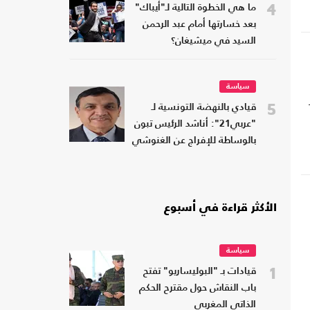
4
ما هي الخطوة التالية لـ"أيباك"
بعد خسارتها أمام عبد الرحمن
السيد في ميشيغان؟
سياسة
5
قيادي بالنهضة التونسية لـ
"عربي21": أناشد الرئيس تبون
بالوساطة للإفراج عن الغنوشي
الأكثر قراءة في أسبوع
سياسة
1
قيادات بـ "البوليساريو" تفتح
باب النقاش حول مقترح الحكم
الذاتي المغربي