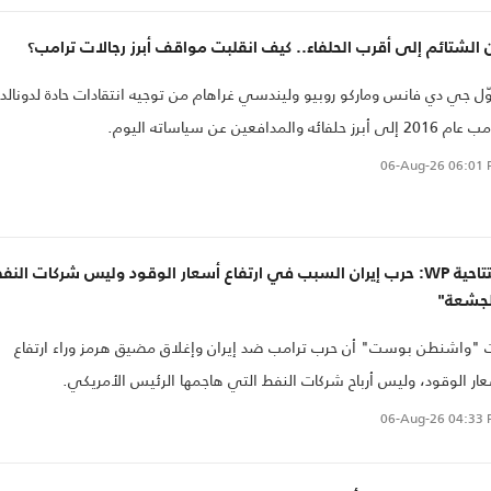
الشتائم إلى أقرب الحلفاء.. كيف انقلبت مواقف أبرز رجالات ترامب؟
ّل جي دي فانس وماركو روبيو وليندسي غراهام من توجيه انتقادات حادة لدونالد
 إلى أبرز حلفائه والمدافعين عن سياساته اليوم.
06-Aug-26
06:01 
افتتاحية WP: حرب إيران السبب في ارتفاع أسعار الوقود وليس شركات ا
لجشعة"
 "واشنطن بوست" أن حرب ترامب ضد إيران وإغلاق مضيق هرمز وراء ارتفاع
ار الوقود، وليس أرباح شركات النفط التي هاجمها الرئيس الأمريكي.
06-Aug-26
04:33 