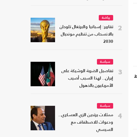
رياضة
2
تقارير: إسبانيا والبرتغال تلوحان
بالانسحاب من تنظيم مونديال
2030
سياسة
3
تفاصيل الضربة الوشيكة على
لنفط
إيران.. لهذا السبب أصيب
الأمريكيون بالذهول
سياسة
4
ممثلات يرتدين الزي العسكري..
ودعوات للاصطفاف مع
السيسي