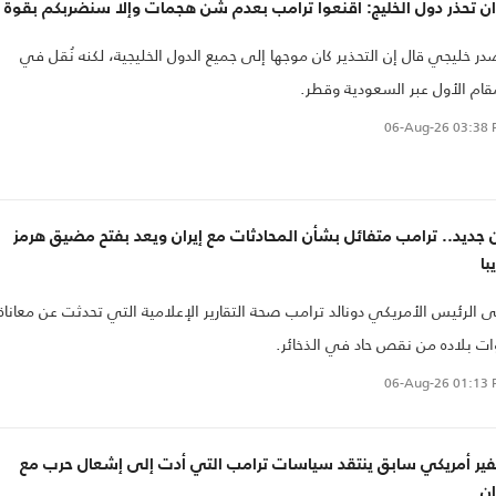
ان تحذر دول الخليج: أقنعوا ترامب بعدم شن هجمات وإلا سنضربكم بقوة
ر خليجي قال إن التحذير كان موجها إلى جميع الدول الخليجية، لكنه نُقل في
قام الأول عبر السعودية وقطر.
06-Aug-26
03:38 
جديد.. ترامب متفائل بشأن المحادثات مع إيران ويعد بفتح مضيق هرمز
با
 الرئيس الأمريكي دونالد ترامب صحة التقارير الإعلامية التي تحدثت عن معاناة
ت بلاده من نقص حاد في الذخائر.
06-Aug-26
01:13 
ير أمريكي سابق ينتقد سياسات ترامب التي أدت إلى إشعال حرب مع
ان