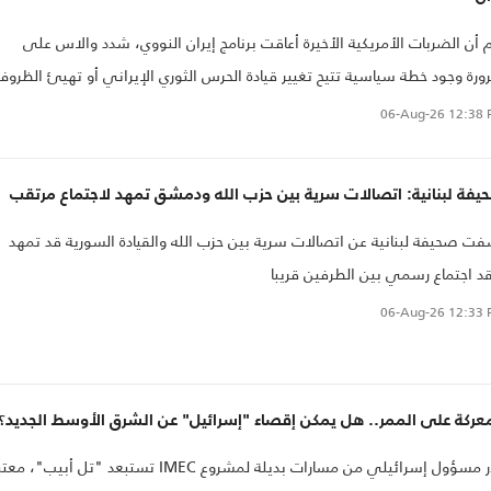
 أن الضربات الأمريكية الأخيرة أعاقت برنامج إيران النووي، شدد والاس على
رة وجود خطة سياسية تتيح تغيير قيادة الحرس الثوري الإيراني أو تهيئ الظروف
رك الشعب الإيراني.
06-Aug-26
12:38 
فة لبنانية: اتصالات سرية بين حزب الله ودمشق تمهد لاجتماع مرتقب
ت صحيفة لبنانية عن اتصالات سرية بين حزب الله والقيادة السورية قد تمهد
د اجتماع رسمي بين الطرفين قريبا
06-Aug-26
12:33 
عركة على الممر.. هل يمكن إقصاء "إسرائيل" عن الشرق الأوسط الجديد؟
حذر مسؤول إسرائيلي من مسارات بديلة لمشروع IMEC تستبعد "تل أبيب"، م