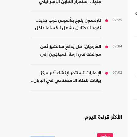
منها.. استمرار التباين الإسرائيلي
بشأن اتفاق غزة
07:25
كارلسون يلوح بتأسيس حزب جديد..
نفوذ الاحتلال يشعل انقساما داخل
اليمين الأمريكي
07:04
الغارديان: هل يدفع سانشيز ثمن
مواقفه في أزمة المهاجرين إلى
سبتة؟
07:02
الإمارات تستثمر لإنشاء أكبر مركز
بيانات للذكاء الاصطناعي في اليابان..
كم بلغت تكلفته؟
الأكثر قراءة اليوم
سياسة