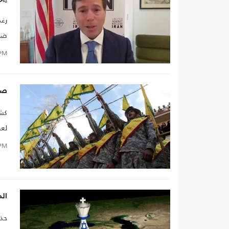
رغم
ضرو
لتح
PM
صحي
كشف
لعق
PM
الم