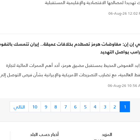
 تهديدا لمصالحها الاقتصادية والإقليمية المستقبلية
06-Aug-26
12:02 
 إن إن: مفاوضات هرمز تصطدم بخلافات عميقة.. إيران تتمسك بالنفوذ
رامب يواصل التهديد
ايد الغموض المحيط بمستقبل مضيق هرمز، أحد أهم الممرات المائية لتجارة
فط العالمية، مع تضارب التصريحات الأمريكية والإيرانية بشأن فرص التوصل إلى
اق.
06-Aug-26
10:56 
1
2
3
4
5
6
7
8
9
10
التالي
المزيد
أخبار حسب البلد