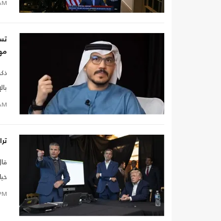
إير
AM
مه
ذكر
بال
AM
ترا
قال
خيا
PM