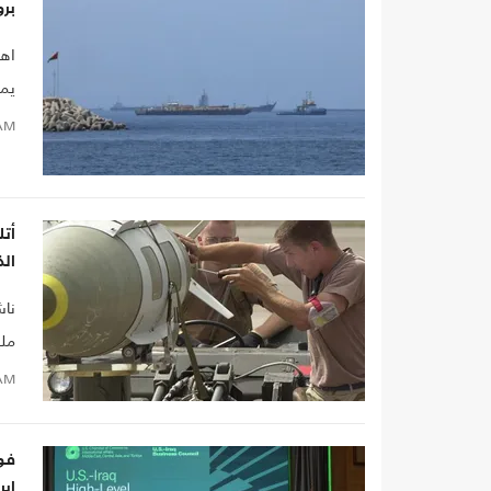
بر
اهت
يمث
الإ
AM
أتل
الذ
ناش
ملي
بشك
AM
فور
إير