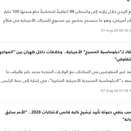
وقع الزيدي خلال زيارته إلى واشنطن 48 اتفاقيةً اقتصاديةً تبلغ قيمتها 100 مليار
ار أمريكي، وهو ما سيسمح بحضورٍ غير مسبوقٍ للشركات الأمريكية في قطاع
فط والغاز وقطاع الكهرباء في العراق.
07-Aug-26
08:30 
قاد لـ"دبلوماسية المسرح" الأمريكية.. وخلافات داخل طهران بين "المواجه
لتفاوض"
قد كبير المفاوضين في المحادثات مع الولايات المتحدة محمد باقر قاليباف ما
ه بـ"الدبلوماسية المسرحية الأمريكية المتكررة"، في إشارة إلى نمط الرئيس
الد ترامب المتمثل في الإعلان عن الهجمات ثم إلغائها لاحقاً.
07-Aug-26
07:56 
ترامب ينفي دعوته تأييد ترشيح نائبه فانس لانتخابات 2028.. "الأمر سابق
انه"