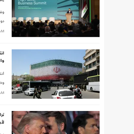
دول
الن
AM
انت
وا
انت
وصف
دون
AM
لأو