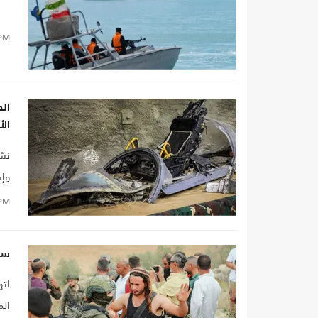
PM
ال
ال
نشر
وإس
PM
سين
اته
الم