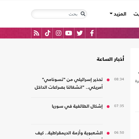
يت
المزيد
أخبار الساعة
08:34
ة
تحذير إسرائيلي من "تسونامي"
أمريكي.. "انشغالنا بصراعات الداخل
يحجب ما يتغير بواشنطن"
07:35
إشكال الطائفية في سوريا
06:50
الشعبوية وأزمة الديمقراطية.. كيف