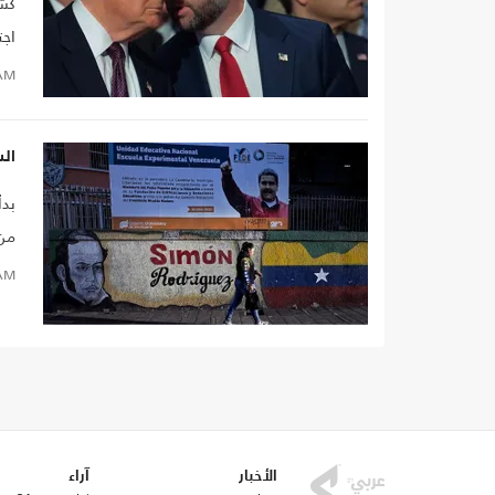
كشف
اجت
للو
AM
الس
بدأ
من 
أس
AM
الأخبار
آراء