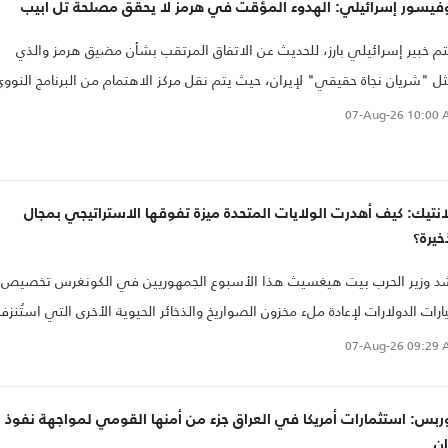
وفيسور إسرائيلي: الهدوء المؤقت في هرمز لا يحقق مصلحة تل أبيب
م خبير إسرائيلي بارز، للحديث عن الاتفاق المرتقب بشأن مضيق هرمز والذي
ل "شريان نجاة حقيقي" لإيران، حيث يتم نقل مركز الاهتمام من البرنامج النووي
يراني إلى قضية حرية الملاحة..
07-Aug-26
10:00 
انتيك: كيف أهدرت الولايات المتحدة ميزة تفوقها الاستراتيجي بمجال
خيرة؟
د وزير الحرب بيت هيغسيث هذا الأسبوع الجمهوريين في الكونغرس تخصيص
ارات الدولارات لإعادة ملء مخزون الصواريخ والذخائر الحيوية الأخرى التي استُنز
ل خطير في أمريكا.
07-Aug-26
09:29 
بس: استثمارات أمريكا في العراق جزء من أمنها القومي لمواجهة نفوذ
ان