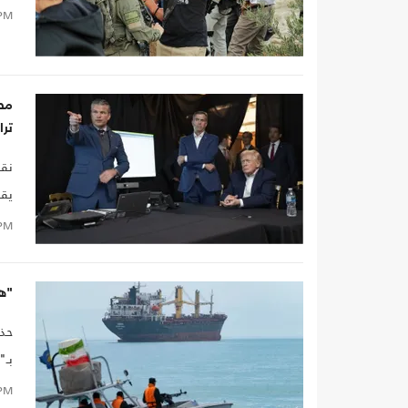
PM
تر
نقل
يقر
نصف
PM
"هآ
حذر
بـ"
PM