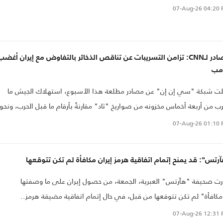
07-Aug-26
04:20 
مصادر لـCNN: تزامن التسريبات عن تناقص الذخائر بالتفاوض مع إيران أغضب
امب
ت شبكة "سي إن إن" عن مصادر مطلعة هذا الأسبوع، استهلاك الجيش ما
ب من أربعة أخماس مخزونه من صواريخ "ثاد" مقارنةً بأرقام ما قبل الحرب، ونحو
 صواريخ "باتريوت" الاعتراضية منذ بداية الحرب.
07-Aug-26
01:10 
رتس": قد يمنح إتمام اتفاقية هرمز إيران مكافأة لم تكن تتوقعها
ت صحيفة "هآرتس" العبرية، الجمعة، من حصول إيران على ما وصفتها
مكافأة" لم تكن تتوقعها من قبل، في حال إتمام اتفاقية مضيقة هرمز..
07-Aug-26
12:31 