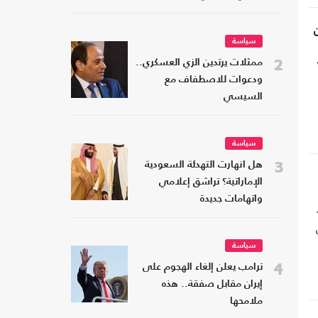
سياسة
2
ممثلات يرتدين الزي العسكري..
ودعوات للاصطفاف مع
السيسي
سياسة
3
هل انهارت التهدئة السعودية
الإماراتية؟ تراشق إعلامي
واتهامات جديدة
سياسة
4
ترامب يعلن إلغاء الهجوم على
إيران مقابل صفقة.. هذه
ملامحها