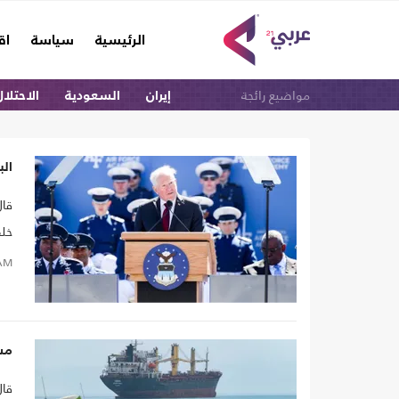
(current)
الرئيسية
سياسة
اق
مواضيع رائجة
إيران
السعودية
الاحتلال
الب
قال
خلف
الر
AM
مس
قال