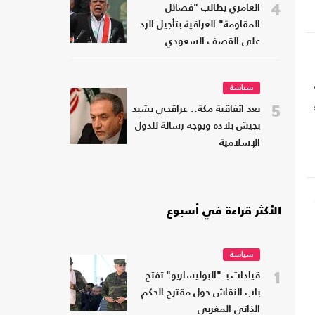
4
العامري يطالب "فصائل
المقاومة" العراقية بتأجيل الرد
على القصف السعودي
سياسة
5
بعد اتفاقية مكة.. عراقجي يشيد
بجيش بلاده ويوجه رسالة للدول
الإسلامية
الأكثر قراءة في أسبوع
سياسة
1
قيادات بـ "البوليساريو" تفتح
باب النقاش حول مقترح الحكم
الذاتي المغربي