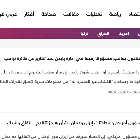
تصاد
رياضة
تغطيات
مقالات
صحافة
أفكار
عربي لا
امريكا
العراق
تركيا
نتاغون يعاقب مسؤولا رفيعا في إدارة بايدن بعد تقارير عن طائرة ترامب
 المتحدث باسم وزارة الحرب شون بارنيل إن قرار سحب التصريح الأمني جاء على
ية ما وصفه بـ"الكشف غير المصرح به" عن معلومات سرية تتعلق بقدرات الطائر
ئاسية، في إجراء دخل حيز التنفيذ بصورة فورية.
08-Aug-26
07:36 
ؤول أمريكي: محادثات إيران وعمان بشأن هرمز تتقدم.. اتفاق وشيك
 مسؤول أمريكي، إن الحصار سيرفع عن إيران فور الإعلان عن اتفاقها مع عمان.