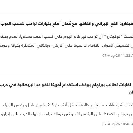
يغارو: الفخ الإيراني واتفاقها مع عُمان أطاح بخيارات ترامب لكسب الحرب
حت "لوفيغارو" أن ترامب غير قادر اليوم على كسب الحرب عسكرياً، لعدم رغبته
تخصيص الموارد اللازمة، لا سيما على الأرض، وبالتالي المخاطرة بخيانة وعوده
نتخابية حال سقوط قتلى أمريكيين.
07-Aug-26
11:22 
10 نقابات تطالب بيرنهام بوقف استخدام أمريكا للقواعد البريطانية في حرب
ان
طالبت عشر نقابات عمالية بريطانية، تمثل أكثر من 2.3 مليون عامل، رئيس الوزراء
ي برنهام بالضغط على الرئيس الأمريكي دونالد ترامب لإنهاء الحرب على إيران،
برة أن استمرار الصراع في الشرق الأوسط يفاقم أزمة غلاء المعيشة في
07-Aug-26
10:46 
ملكة المتحدة عبر ارتفاع أسعار الطاقة والوقود والمواد الغذائية. ودعت النقابات