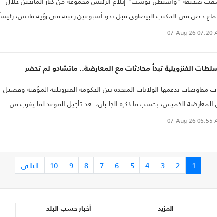
ت صحيفة "واشنطن بوست" إبلاغ الرئيس مجموعة من كبار المانحين خلال
ماع خاص في المكتب البيضاوي قبل نحو أسبوعين رغبته في رؤية فانس، رئيساً
لايات المتحدة في انتخابات عام 2028
07-Aug-26
07:20 
لطات الفنزويلية تبدأ محادثات مع المعارضة.. ماتشادو لم تحضر
ت مفاوضات تدعمها الولايات المتحدة بين الحكومة الفنزويلية المؤقتة وفصيل
المعارضة الخميس، بحسب ما ذكره الجانبان، بعد تأجيل الموعد لما يقرب من
بوع.
07-Aug-26
06:55 
1
2
3
4
5
6
7
8
9
10
التالي
المزيد
أخبار حسب البلد