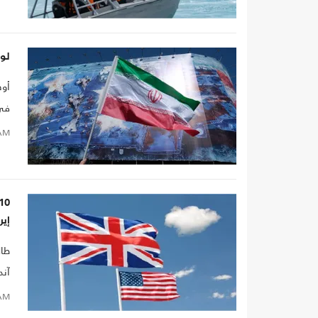
لوف
أوض
في 
الا
AM
إير
آند
معت
AM
الم