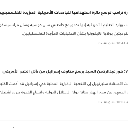
كومة البريطانية إلى البدء بإلغاء السماح للولايات المتحدة باستخدام القواعد
رة ترامب توسع دائرة استهدافها للجامعات الأمريكية المؤيدة للفلسطينيين
سكرية البريطانية في تنفيذ غاراتها على إيران، مؤكدة أن خفض التصعيد
سكري يمثل خطوة أساسية لحماية الاقتصاد البريطاني والحد من الضغوط
ت وزارة التعليم الأمريكية إنها تحقق مع جامعتي سان خوسيه وسان فرانسيسكو
عيشية على المواطنين.
كوميتين بولاية كاليفورنيا بشأن الاحتجاجات المؤيدة للفلسطينيين.
07-Aug-26
10:41 
يل من تآكل الدعم الأمريكي
ت الأستاذة ستيرنهيل إن التغطية الإخبارية المحلية في إسرائيل قد أعمت الكثير
الجمهور عن مدى انهيار مكانة دولة الاحتلال الدولية واتساع الفجوة بين واشنطن
 أبيب.
07-Aug-26
10:02 