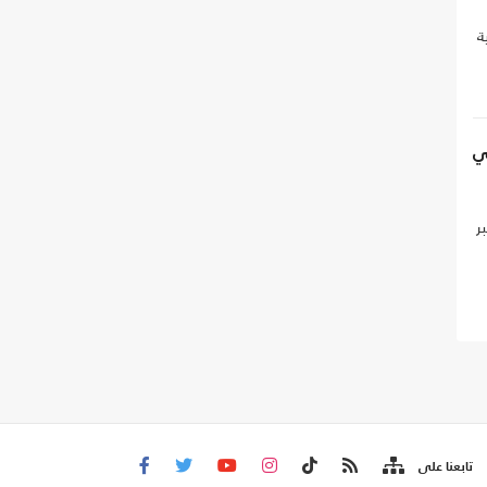
ة
ي
ر
تابعنا على