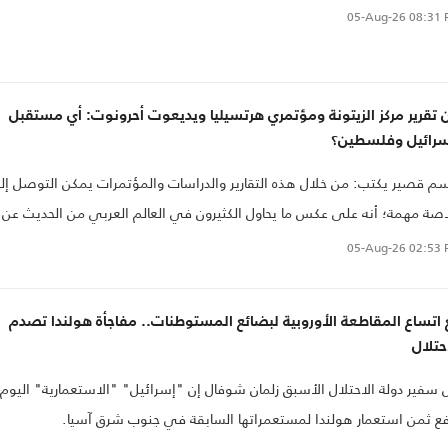
05-Aug-26
08:31 
 تقرير مركز الزيتونة ومؤتمري هرتسيليا ويديعوت أحرونوت: أي مستقبل
سرائيل وفلسطين؟
م قصير يكتب: من خلال هذه التقارير والدراسات والمؤتمرات يمكن التوصل إل
صة مهمة؛ أنه على عكس ما يحاول الكثيرون في العالم العربي من الحديث عن
ية دور المقاومة ومحور المقاومة، وتفوق الكيان الصهيوني ونجاح هذا الكيان
05-Aug-26
02:53 
دعوم من أمريكا من فرض سيطرته على المنطقة وإنهاء القضية الفلسطينية
ض مشاريع التطبيع مع العالم العربي والإسلامي، فإن هذا الكيان يواجه الكثير
اتساع المقاطعة الأوروبية لبضائع المستوطنات.. مفاجأة هولندا تصدم
التهديدات والمخاطر، وأنه بعد ثلاث سنوات تقريبا على اندلاع معركة طوفان
حتلال
قصى فإن الصراع لا يزال على أشده
 سفير دولة الاحتلال الأسبق زلمان شوفال إن "إسرائيل" "الاستعمارية" اليوم
ع ثمن استعمار هولندا لمستعمراتها السابقة في جنوب شرق آسيا.