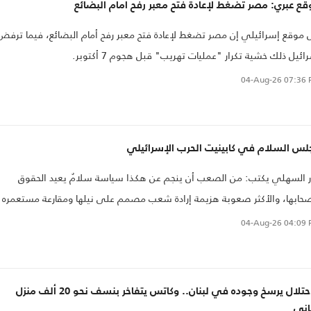
ع عبري: مصر تضغط لإعادة فتح معبر رفح أمام البضائع
 موقع إسرائيلي إن مصر تضغط لإعادة فتح معبر رفح أمام البضائع، فيما ترفض
ائيل ذلك خشية تكرار "عمليات تهريب" قبل هجوم 7 أكتوبر.
04-Aug-26
07:36 
لس السلام في كابينيت الحرب الإسرائيلي
ر السهلي يكتب: من الصعب أن ينجم عن هكذا سياسة سلامٌ يعيد الحقوق
حابها، والأكثر صعوبة هزيمة إرادة شعب مصمم على نيلها ومقارعة مستعمره
 الوسائل والإمكانات، الأمر الذي يجسد نفسه بشكل يثير قلق بن غفير
04-Aug-26
04:09 
وتريتش ونتنياهو وعصابات المستعمرين من وجود الفلسطيني فوق أرضه،
 وهو محاصر ويتعرض لشتى أصناف العدوان. وتلك حقيقة يفهمها المحتل، ول
هها المستسلمون لإرادته، وتلك قصة طويلة للذين هم مقتنعون بأنه لا بديل
الاحتلال يرسخ وجوده في لبنان.. وكاتس يتفاخر بنسف نحو 20 ألف منزل
 غير قبول ما يطرحه عليهم الإسرائيلي من اعتراض، ما دام الأمر لا يحتاج التزاماً
اني