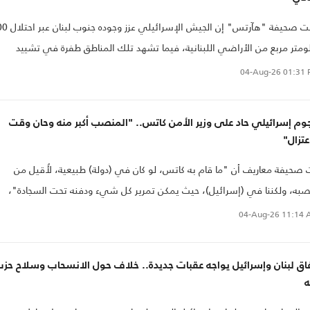
، بل التزام الضحية أمام جلادها
قالت صحيفة "هآرتس" إن الجيش الإسرا
ومتر مربع من الأراضي اللبنانية، فيما تشهد تلك المناطق طفرة في تشييد
باني، بما فيها قاعدة عسكرية.
04-Aug-26
01:31 
م إسرائيلي حاد على وزير الأمن كاتس.. "المنصب أكبر منه وحان وقت
عتزال"
 صحيفة معاريف أن "ما قام به كاتس، لو كان في (دولة) طبيعية، لأُقيل من
به، ولكننا في (إسرائيل)، حيث يمكن تمرير كل شيء ودفنه تحت السجادة"،
حة أن كاتس يتعامل بطريقة "فظة إلى حد كبير" مع الترقيات والتعيينات.
04-Aug-26
11:14 
اق لبنان وإسرائيل يواجه عقبات جديدة.. خلاف حول الانسحاب وسلاح حز
ه