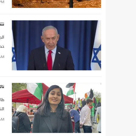
PM
نت
الج
خطة
AM
نائبة
طال
الن
AM