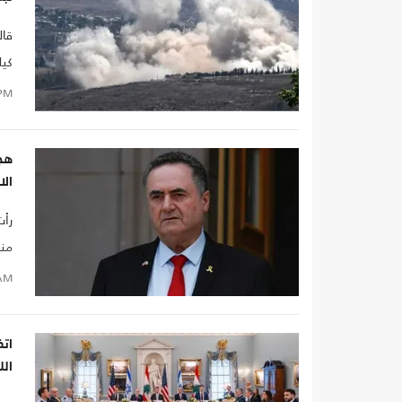
منه
كيل
الم
PM
هجو
الا
رأت
منص
موض
AM
اتف
الل