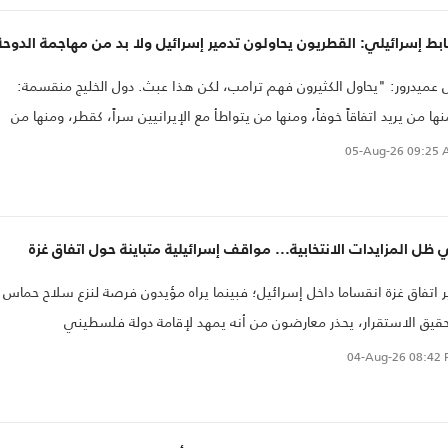
ط إسرائيلي: القطريون يحاولون تدمير إسرائيل ولا بد من مهاجمة الدوحة
 عميدرور: "يحاول الكثيرون فهم ترامب، لكن هذا عبث. دول الخليج منقسمة:
ها من يريد اتفاقاً خوفاً، ومنها من يتواطأ مع الإيرانيين سراً، كقطر، ومنها من
رض الإيرانيين بشدة، لكنه غير مستعد لمهاجمة إيران".
05-Aug-26
09:25 
ظل المزايدات الانتخابية... مواقف إسرائيلية متباينة حول اتفاق غزة
ر اتفاق غزة انقساما داخل إسرائيل؛ فبينما يراه مؤيدون فرصة لنزع سلاح حماس
قيق الاستقرار، يحذر معارضون من أنه يمهد لإقامة دولة فلسطيني
04-Aug-26
08:42 