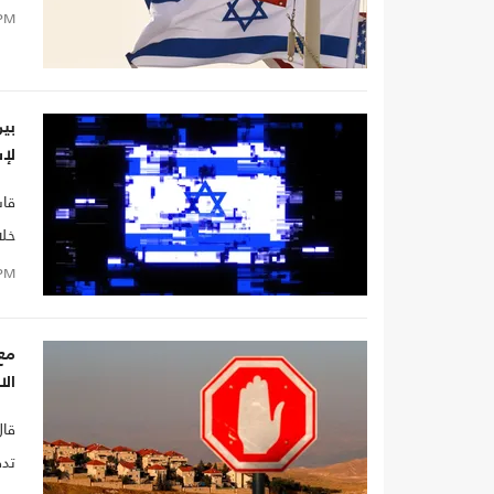
PM
بين
لإ
قاس
خلا
نها
PM
الم
وفر
مع 
من 
الا
الأ
قال
تدف