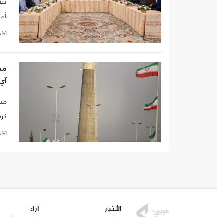
تتج
أمر
الت
AM
مس
آي 
مسؤ
كرد
AM
الأخبار
آراء