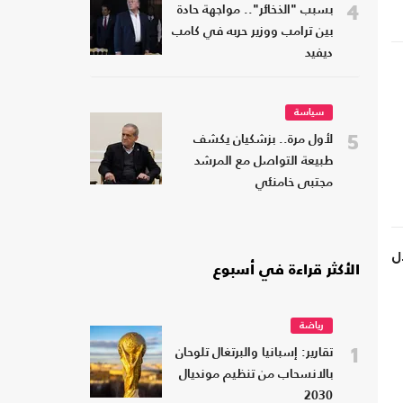
4
بسبب "الذخائر".. مواجهة حادة
بين ترامب ووزير حربه في كامب
ديفيد
سياسة
5
لأول مرة.. بزشكيان يكشف
طبيعة التواصل مع المرشد
مجتبى خامنئي
الأكثر قراءة في أسبوع
رياضة
1
تقارير: إسبانيا والبرتغال تلوحان
بالانسحاب من تنظيم مونديال
2030