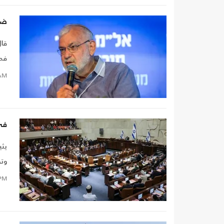
ضاب
قال
فمن
يعا
AM
في 
يثي
وتح
PM