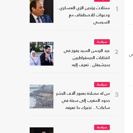
1
ممثلات يرتدين الزي العسكري..
ودعوات للاصطفاف مع
السيسي
سياسة
2
عبد الرحمن السيد يفوز في
ى
انتخابات الديمقراطيين
بميشيغان.. تعرف إليه
سياسة
3
من له مصلحة بعبور آلاف البشر
حدود المغرب إلى سبتة في
ساعات؟.. نخبرك ما نعرفه
سياسة