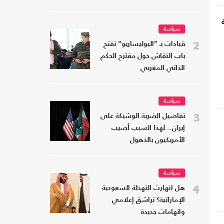
سياسة
2
قيادات بـ "البوليساريو" تفتح
باب النقاش حول مقترح الحكم
الذاتي المغربي
سياسة
3
تفاصيل الضربة الوشيكة على
إيران.. لهذا السبب أصيب
الأمريكيون بالذهول
سياسة
4
هل انهارت التهدئة السعودية
الإماراتية؟ تراشق إعلامي
واتهامات جديدة