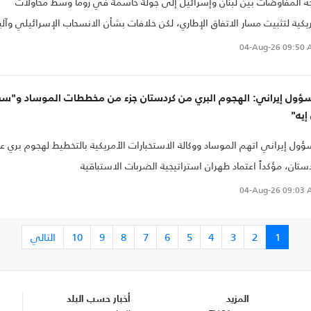
ه المفاوضات بين لبنان وإسرائيل إلى جولة حاسمة في روما وسط محاولات
يكية لتثبيت مسار الاتفاق الإطاري، لكن خلافات بشأن الانسحاب الإسرائيلي وآلي
عامل مع سلاح حزب الله تهدد بإبطاء الانتقال إلى المراحل التالية
04-Aug-26
09:50 
ؤول إيراني: الهجوم البري من كردستان جزء من مخططات الموساد و"س
إيه"
ول إيراني اتهم الموساد ووكالة الاستخبارات الأمريكية بالتخطيط لهجوم بري عب
ستان، مؤكداً اعتماد طهران استراتيجية الضربات الاستباقية
04-Aug-26
09:03 
1
2
3
4
5
6
7
8
9
10
التالي
المزيد
أخبار حسب البلد