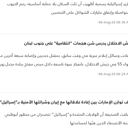
رير إسرائيلية رسمية أظهرت أن ثلث السكان بلا حماية أساسية، رغم الحروب
تواصلة وإنفاق مليارات الشواكل على التحصين
06-Aug-26
06:36 
ش الاحتلال يدرس شن هجمات "انتقامية" على جنوب لبنان
ادت وسائل إعلام عبرية في وقت سابق، بمقتل جنديين وإصابة سبعة آخرين م
اللواء 55 في جيش الاحتلال، بانفجار عبوة ناسفة داخل مبنى مفخخ ببلدة مجدل زون
جنوب لبنان.
06-Aug-26
06:29 
 توازن الإمارات بين إعادة علاقاتها مع إيران وشراكتها الأمنية بـ"إسرائيل"
فت الصحيفة أن الولايات المتحدة و"إسرائيل" تتصدران من منظور أبوظبي
مة الأصدقاء الذين هبّوا لمساعدتها