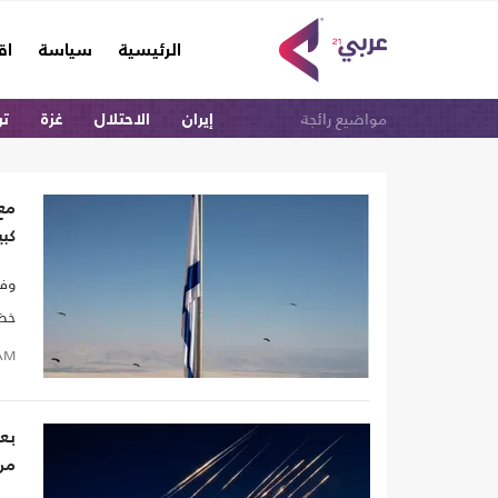
(current)
الرئيسية
سياسة
اق
مواضيع رائجة
إيران
الاحتلال
غزة
تر
مع 
كبي
وفق
خضو
بأن
AM
من