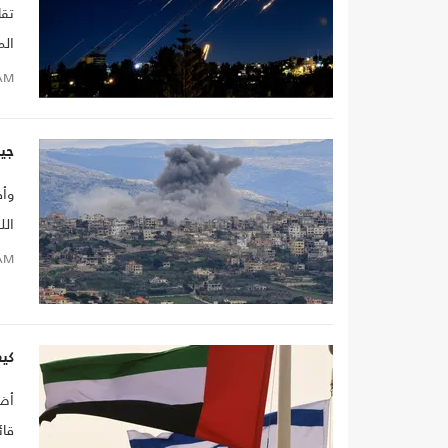
تقا
الم
AM
جي
وأف
في 
AM
كيف
أضا
قائ