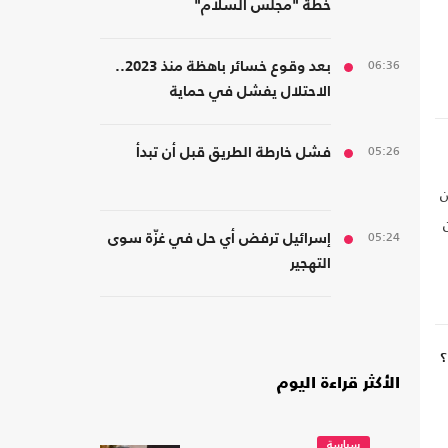
خطة "مجلس السلام"
06:36
بعد وقوع خسائر باهظة منذ 2023..
الاحتلال يفشل في حماية
مستوطنيه من خطر الصواريخ
05:26
فشل خارطة الطريق قبل أن تبدأ
ن
05:24
إسرائيل ترفض أي حل في غزّة سوى
التهجير
؟
الأكثر قراءة اليوم
سياسة