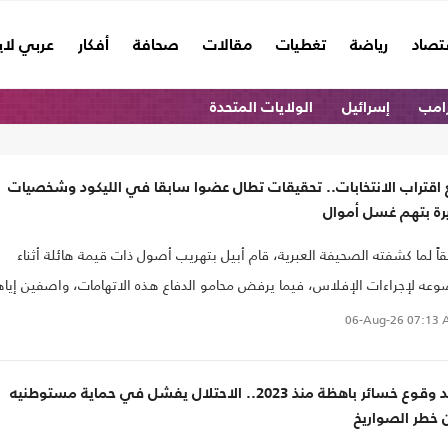
تصاد
رياضة
تغطيات
مقالات
صحافة
أفكار
عربي لا
امب
إسرائيل
الولايات المتحدة
اقتراب الانتخابات.. تحقيقات تطال عضوا سابقا في الليكود وشخصيات
رة بتهم غسل أموال
اً لما كشفته الصحيفة العبرية، قام أبيل بتهريب أصول ذات قيمة هائلة أثناء
عه لإجراءات الإفلاس، فيما يرفض محامو الدفاع هذه الاتهامات، واصفين إياه
ها "ملاحقة وتكرار لتحقيق قديم".
06-Aug-26
07:13 
بعد وقوع خسائر باهظة منذ 2023.. الاحتلال يفشل في حماية مستوطنيه
 خطر الصواريخ