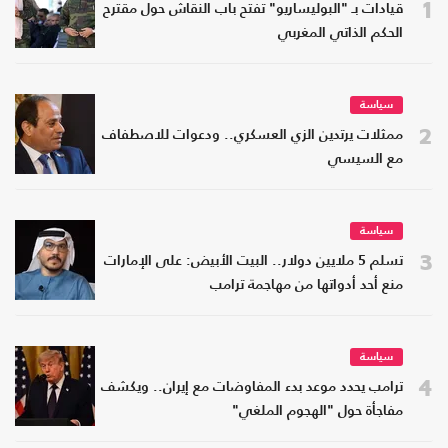
1
قيادات بـ "البوليساريو" تفتح باب النقاش حول مقترح
الحكم الذاتي المغربي
سياسة
2
ممثلات يرتدين الزي العسكري.. ودعوات للاصطفاف
مع السيسي
سياسة
3
تسلم 5 ملايين دولار.. البيت الأبيض: على الإمارات
منع أحد أدواتها من مهاجمة ترامب
سياسة
4
ترامب يحدد موعد بدء المفاوضات مع إيران.. ويكشف
مفاجأة حول "الهجوم الملغي"