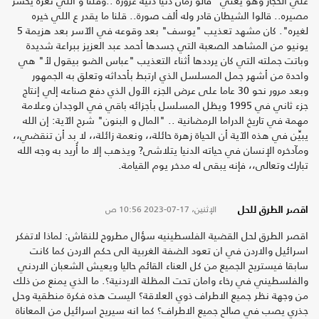
علي الحجار وهو يغني "قالو زمان دنيا دنية غرورة ..وقلنا و اللي تغره يخسر
مصيره.. قالوا الشيطان قادر وله ألف صورة.. قلنا ما يقدر ع اللي خيره
لغيره". كان مشهد تعذيب "يوسف" بعد وقوعه في الآسر بعد هزيمة 5
يونيو من المشاهد الصعبة التي جسدها أحمد عبد العزيز ببراعة شديدة
وباتت جملته التي كان يرددها أثناء التعذيب "عباس الضو بيقول لأ" هي
واحدة من أشهر جمل المسلسل الذي ارتبط بأحداثه وتعلق به الجمهور
وبعد مرور نحو 30 عاما على عرض الجزء الأول الذي دفع صناعه إلي إنتاج
جزء ثاني في 1995 ويظل المسلسل بأجزائه باقي في الوجدان وعلامة
مهمة في تاريخ الدراما الرمضانية .. "المال و البنون" شرح الآية: إن الله
يبيِّن في هذه الآية أن الحياة زهرة حائلة،، ونعمة زائلة،، لا بد أن تنقضي،،
ومآدخره الإنسان في حياته الدنيا يتلاشى? ويذهب إلا ما أُريد به وجه الله
تبارك وتعالى،، فإنه يبقى له مدخر يوم القيامة.
الإثنين، 17-07-2023
10:56 ص
اقصر الطرق للحل
اقصر الطرق لحل القضية الفلسطينيه سؤال مطروح للنقاش: لماذا لاتفكر
اسرائيل والاردن في ان تعود الضفة الغربية الى حكم الاردن كما كانت
سابقا فيستريح الجميع من كل العناء القائم حاليا ويعيش الشعبان الاردني
والفلسطيني في رخاء وامان تحت المظلة الاردنية؟. ما الذي يمنع من ذلك
من وجهة نظر جميع الاطراف ذوي العلاقة؟ اليست هذه فكرة منطقية وحل
جذري يصب في صالح جميع الاطراف؟ كما انه سيريح اسرائيل من المعاناة