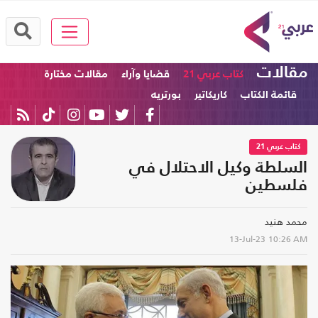
مقالات
كتاب عربي 21
قضايا وآراء
مقالات مختارة
قائمة الكتاب
كاريكاتير
بورتريه
كتاب عربي 21
السلطة وكيل الاحتلال في
فلسطين
محمد هنيد
13-Jul-23
10:26 AM