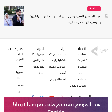
سياسة
5
عبد الرحمن السيد يفوز في انتخابات الديمقراطيين
بميشيغان.. تعرف إليه
الأخبار
آراء
المزيد
أخبار حسب
سياسة
كتاب عربي21
عربي21 TV
البلد
العراق
تغطيات
قضايا وآراء
عالم الفن
ليبيا
اقتصاد
مقالات مختارة
تكنولوجيا
سوريا
رياضة
أفكار
صحة
بريطانيا
صحافة
استطلاع رأي
مصر
ملفات وتقارير
لبنان
تابعنا على
هذا الموقع يستخدم ملف تعريف الارتباط