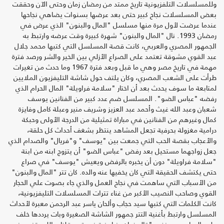
وللمسلسلات التلفزيونية تاريخ ممتد من رمضان زمان وحتى الآن وحققت
بعض المسلسلات نجاح كبير حتى بعد عرضها بسنوات يضاهي نجاحها
عندما عرضت لأول مرة منها مسلسل "المال والبنون" الذي عرض في
رمضان 1993. نال "المال والبنون" شهرة كبيرة وقت عرضه وارتبط به
الجمهور المصري والعربي، كانت قصة المسلسل التي كتبها محمد جلال
عبد القوي مشوقة تعتمد على الصراع الأزلي بين الخير والشر ورصد فترة
مهمة في تاريخ مصر وهي ما قبل وبعد فترة 1967 وما حدث من تغيرات
طرأت على الشعب المصري، وكان يلتف حول شاشة التليفزيون الملايين
لمتابعة ما سوف يحدث بعد أن اختار "سلامة فراويلة" المال الحرام الذي
رفضه "عباس الضو". المسلسل ضم عدد كبير من الفنانين يوسف
شعبان وعبد الله غيث وأحمد عبد العزيز وشريف منير وعبلة كامل وفايزة
كمال وغيرهم من الفنانين في مباراة تمثيلية من الدرجة الأولى وحبكة
درامية مغزولة بحرفية تجعل المشاهد ينتظر بشغف أحداث كل حلقة،
والأعجاب بقصة الحب التي جمعت بين "يوسف" و"فريال" والصدام الذي
جعل زواجهما مستحيل بعد رفض "عباس الضو" أن يتزوج ابنه من ابنة
"سلامة فراويلة" دون أن يخبره بالرفض ويعيش "يوسف" في صراع
حتى يكتشف الحقيقة التي كان يخفيها عنه والده. كان تتر "المال والبنون"
من الأسباب التي ساهمت في نجاح العمل والذي جاء بصوت علي الحجار
القوي وصاحب النصيب الأكبر من غناء تترات المسلسلات التليفزيونية،
كانت الكلمات التي كتبها سيد حجاب وألحان ياسر عبد الرحمن معبرة لأحداث
المسلسل وارتبط بأغنية التتر جمهور الشاشة الصغيرة وبات يرددها خلف