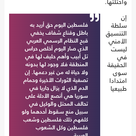
واحتلتها.
إن
سلطة
فلسطين اليوم حق أريد به
التنسيق
باطل وقناع شفاف يخفي
الأمني
قبح النظام الرسمي العربي
ليست
الذي صار اليوم أخلص حراس
في
تل أبيب وأهم حليف لها في
الحقيقة
المنطقة فلا وجود لها بدونه
سوى
ولا حياة له من غير دعمها. إن
امتدادا
تصفية الثورات الأخيرة وحمام
طبيعيا
الدم الذي لا يزال جاريا في
سوريا هي أنصع الأدلة على
تحالف المحتل والوكيل في
سبيل منع سقوط أحدهما ولو
كلفهم ذلك فلسطين وشعب
فلسطين وكل الشعوب
العربية.