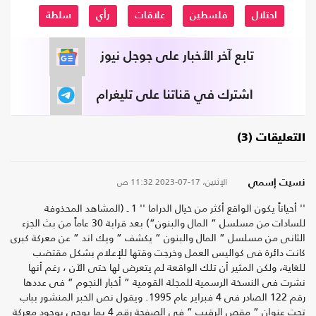
احتلال
فلسطين
علاقات
رأي
سلطة
تابع آخر الأخبار على جوجل نيوز
اشترك في قناتنا على تليغرام
التعليقات (3)
الإثنين، 17-07-2023
11:32 ص
نسيت إسمي
'' أحياناً يكون الواقع أكثر من خيال الدراما '' 1 ـ (المشاهد المحذوفة
للسادات من مسلسل ” المال والبنون”) بعد قرابة 30 عاماً من بث الجزء
الثانى من مسلسل ” المال والبنون ” يكشف ” ويك اند ” عن معركة كبرى
كانت دائرة فى كواليس العمل وخرجت وقتها للإعلام بشكل مقتضب
للغاية، ولكن المثير أن تلك الواقعة لم يتعرض لها حتى الآن ، رغم أنها
نشرت فى النسخة الرسمية للمجلة القومية ” أخبار النجوم ” فى عددها
رقم 122 الصادر فى 4 فبراير عام 1995. ويقول نص الخبر المنشور بباب
تحت عنوان ” مقص الرقيب ” فى الصفحة رقم 4 بما يوحى بوجود معركة