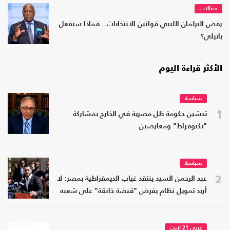
مقالات
رفض البرلمان الليبي قوانين الانتخابات.. فماذا سيفعل
باتيلي؟
الأكثر قراءة اليوم
سياسة
1
تدشين حكومة ظل مصرية في الخارج بمشاركة
"تكنوقراط" ومعارضين
سياسة
2
عبد الرحمن السيد ينتقد غياب الديمقراطية بمصر: لا
أريد تمويل نظام يفرض "قبضة خانقة" على شعبه
عربي 21 لايت