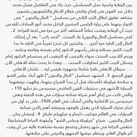
بين الرقابة واسرة عمل المسلسل، حيث جاء فى التفاصل فشل محمد
جلال عبد القوى فى إقناع رقابتى قطاع الانتاج والتليفويون بتصوير
مشاهد تعليق ابطال الجزء الثانى من مسلسل ” المال والبنون ” فى
الحوار بينهما على زيارة الرئيس المصرى الراحل محمد أنور السادات للقدس
حيث أن الرقابة رفضت تماماً المشاهد أكثر من مرة فى لجنة القراءة. 2 ـ
(‏في مسلسل المال والبنون) عاد السحت "أحمد راتب" بعد أن إمتلك
المال إلى الحاره مره أخرى ... واشترى كل شئ تقريباً في الحاره ما عدا
البيت الكبير بسكانه وعلى رأسهم الدكتور إمام بقيمته وقامته وعلمه ....
ورغم اللاعيب السحت سواء بالترغيب أو الترهيب ‏لم يستسلم الدكتور إمام
وسكان البيت الكبير لمحاولات السحت ... وهذا ما يحدث مثله للاهلي الآن
.... سيظل الأهلي باقيا شامخا بجمهوره عارفين ليه .. علشان الأهلي
فوق الجميع. 3 ـ (مشهد مسلسل "المال والبنون") ظهر أبناء عباس الضو
و سلامة فراويلة كأصدقاء قبل أن يبدأ الصراع بينهما، وظهرت برفقتهما
السيارة الأشهر في ستينيات القرن الماضي مرسيدس بنز دبليو 110 ،
والتي كانت من إنتاج أهم شركة صناعة سيارات في هذه الحقبة وهي
مرسيدس بنز الألمانية والتي أنشأت في العام 1926، على يد أول من
ابتكر محرك السيارة الذي يعمل بالوقود وبرفقته أهم رائدي صناعة
السيارات في العالم جوتليب دايملر و فيلهيلم مايباخ. 4 ـ (رمضان زمان…
المال والبنون.. صراع ”فراويلة وعباس الضو” وأيقونة الدراما الرمضانية)
تنتعش الدراما في شهر رمضان وتتمتع بنسبة مشاهدة عالية من أي وقت
أخر طوال العام، وينتظر عرضها الجمهور والحرص على متابعتها،