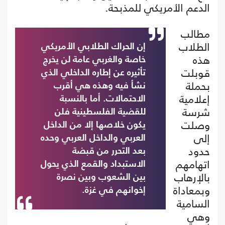
الدعم الأمريكي للمذبحة.
مطالب
الطلاب
إن الحراك الطلابي الأمريكي
هذه
خاصة والغربي عامة لن يخرج
قوبلت
تأثيره عن إطاره الداخلي الذي
بحملة
نشأ فيه وهذه هي أقرب
إعلامية
الاحتمالات. أما بالنسبة
شرسة
للقضية الفلسطينية فلن
وصلت
يكون خلاصها إلا من الداخل
إلى
العربي والداخل العربي وحده
حدود
بعد التحرر من قبضة
اتهامهم
الاستبداد والقمع الذي يحول
بالإرهاب
بين الشعوب وبين نصرة
وبمعاداة
إخوانهم في غزة.
السامية
وهي