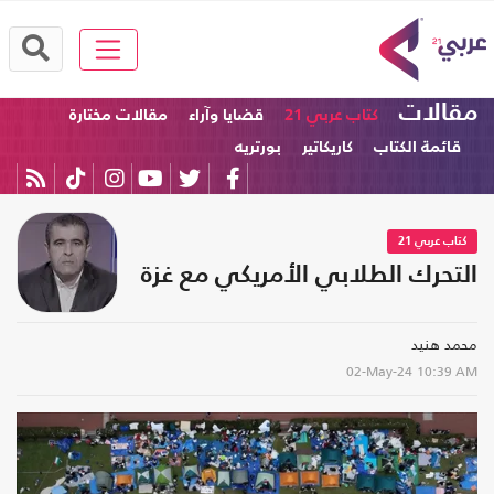
مقالات
كتاب عربي 21
قضايا وآراء
مقالات مختارة
قائمة الكتاب
كاريكاتير
بورتريه
كتاب عربي 21
التحرك الطلابي الأمريكي مع غزة
محمد هنيد
02-May-24
10:39 AM