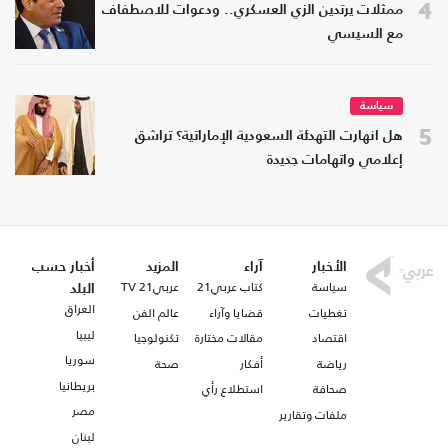
4
ممثلات يرتدين الزي العسكري.. ودعوات للاصطفاف
مع السيسي
سياسة
5
هل انهارت التهدئة السعودية الإماراتية؟ تراشق
إعلامي واتهامات جديدة
الأخبار
آراء
المزيد
أخبار حسب
سياسة
كتاب عربي21
عربي21 TV
البلد
العراق
تغطيات
قضايا وآراء
عالم الفن
ليبيا
اقتصاد
مقالات مختارة
تكنولوجيا
سوريا
رياضة
أفكار
صحة
بريطانيا
صحافة
استطلاع رأي
مصر
ملفات وتقارير
لبنان