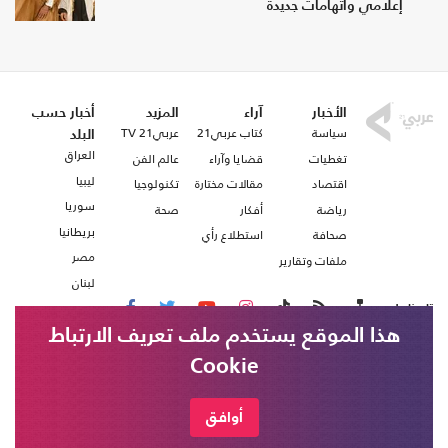
إعلامي واتهامات جديدة
الأخبار
آراء
المزيد
أخبار حسب
سياسة
كتاب عربي21
عربي21 TV
البلد
العراق
تغطيات
قضايا وآراء
عالم الفن
ليبيا
اقتصاد
مقالات مختارة
تكنولوجيا
سوريا
رياضة
أفكار
صحة
بريطانيا
صحافة
استطلاع رأي
مصر
ملفات وتقارير
لبنان
تابعنا على
هذا الموقع يستخدم ملف تعريف الارتباط
Cookie
من نحن
اتصل بنا
شروط الاستخدام
أوافق
عربي21 ، جميع الحقوق محفوظة @ 2020