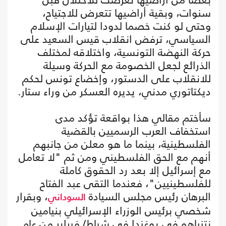
سنوات، وبقية أراضيها تتعرض للاجتياح،
وحتى لو كنت خصما لدودا لتيارات الإسلام
السياسي، ترفض انقلاب قيس السعيد على
حركة النهضة التونسية، واختلاقه لمختلف
الذرائع لجعل الخصومة مع الحركة وسيلة
للانقلاب على الدستور، وإخضاع تونس لحكم
ديكتاتوري مدني، يديره العسكر من وراء ستار.
سأختم مقالي هذا بواقعة تؤكد مدى
استخفاف العرب الرسميين بالقضية
الفلسطينية، بينما ما هو معلن من جانبهم
أنهم مع الحق الفلسطيني ومن ثم "لا تعامل
مع إسرائيل إلا بعد رد الحقوق كاملة
للفلسطينيين"، فعندما التقى عبد الفتاح
البرهان رئيس مجلس السيادة
، وبقرار
السوداني
شخصي برئيس الوزراء الإسرائيلي بنيامين
نتنياهو في يوغندا في شباط/ فبراير من عام