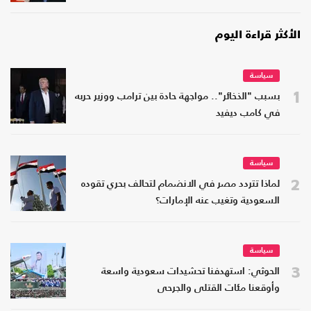
الأكثر قراءة اليوم
سياسة
1
بسبب "الذخائر".. مواجهة حادة بين ترامب ووزير حربه
في كامب ديفيد
سياسة
2
لماذا تتردد مصر في الانضمام لتحالف بحري تقوده
السعودية وتغيب عنه الإمارات؟
سياسة
3
الحوثي: استهدفنا تحشيدات سعودية واسعة
وأوقعنا مئات القتلى والجرحى