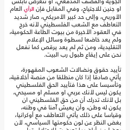
الجوية والقصف المدفعي، او تتعرض نابلس
او جنين للاجتياح، وفي المقابل فإن
العام
الرأي
الأوربي، وإلى حد كبير الأمريكي، صار شديد
التعاطف مع الشعب الفلسطيني لأنه خرج
في العقود الأخيرة من بيوت الطاعة الحكومية،
ولم يعد خاضعا لسطوة وسائل الإعلام
التقليدية، ومن ثم لم يعد يرقص كما نفعل
نحن على إيقاع طبول رب البيت.
تأييد حقوق ونضالات الشعوب المقهورة،
يأتي صادقا إذا كان منطلقا من منصة أخلاقية،
وتأسيسا على هذا فتأييد الحق الفلسطيني
يكون ليس لأنك عربي او مسلم او مسيحي،
بل لأنك تدرك أن من حق الفلسطيني ان
يكون له وطن، وأن يعيش آمنا في وطنه،
وقياسا على ذلك يأتي التعاطف مع أوكرانيا،
بغض النظر عن لون حكومتها السياسي، لأن
بعضا من أراضيها تعرضت للاحتلال قبل