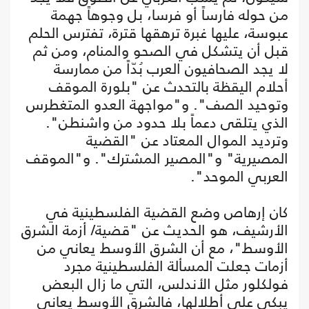
من حوله فارساً أو فرسا، بل وجوهاً جهمة
عبوسة، عليها غبرة ترهقها قترة، تفترس الحلم
قبل أن يتشكل في الصحو والمنام، ومن ثم
لا يجد الصحافيون العرب بُدّاً من ممارسة
أحلام اليقظة بالتحدث عن "بلورة الموقف
وتوحيد الصف". و"مواجهة العدو المتغطرس
الذي يتلقى دعماً بلا حدود من واشنطن".
وترديد الموال المعتاد عن "القضية
المصيرية" و"المصير المشترك". و"الموقف
العربي الموحد".
كان إرهاص وضع القضية الفلسطينية في
الأرشيف، هو الحديث عن "قضية/ أزمة الشرق
الأوسط"، مع أن الشرق الأوسط يعاني من
أزمات جعلت المسألة الفلسطينية مجرد
فولكلور مثل الأندلس، التي ما زال البعض
يبكي على أطلالها، فالشرق الأوسط يعاني