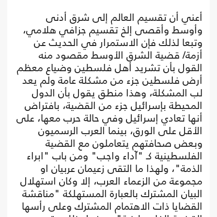
أعني أن تقسيم العالم إلى شرق أدنى
وأوسط وأقصى إلخ تقسيم جزافي هلامي،
وتبعا لذلك فإن الاستمرار في الحديث عن
أزمة/ قضية الشرق الأوسط مقصود منه
القول بأن تشريد أهل فلسطين وضياع معظم
أرض فلسطين جزء من مشكلة عامة ولم يعد
لب المشكلة، وهذا منطق يقول بأن الدول
المحيطة بإسرائيل جزء من القضية، بافتراض
أنها تعادي إسرائيل وفي حالة حرب معها، على
الأقل على الورق، بينما العرب الرسميون
وبعض صحافتهم يتعاملون مع القضية
الفلسطينية كـ "آداء واجب" ومن باب "ابراء
الذمة"، ولهذا ما التقى زعيمان عربيان او
مجموعة من الزعماء العرب، إلا وكان استهلال
البيان المشترك بالعبارة المستهلكة "مناقشة
القضايا ذات الاهتمام المشترك وعلى رأسها