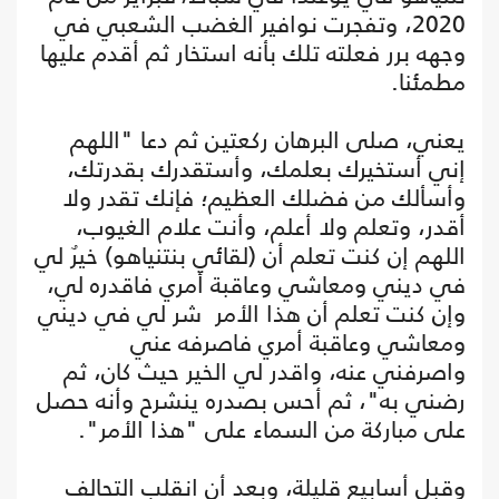
2020، وتفجرت نوافير الغضب الشعبي في
وجهه برر فعلته تلك بأنه استخار ثم أقدم عليها
مطمئنا.
يعني، صلى البرهان ركعتين ثم دعا "اللهم
إني أستخيرك بعلمك، وأستقدرك بقدرتك،
وأسألك من فضلك العظيم؛ فإنك تقدر ولا
أقدر، وتعلم ولا أعلم، وأنت علام الغيوب،
اللهم إن كنت تعلم أن (لقائي بنتنياهو) خيرٌ لي
في ديني ومعاشي وعاقبة أمري فاقدره لي،
وإن كنت تعلم أن هذا الأمر شر لي في ديني
ومعاشي وعاقبة أمري فاصرفه عني
واصرفني عنه، واقدر لي الخير حيث كان، ثم
رضني به"، ثم أحس بصدره ينشرح وأنه حصل
على مباركة من السماء على "هذا الأمر".
وقبل أسابيع قليلة، وبعد أن انقلب التحالف