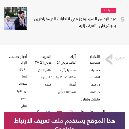
سياسة
5
عبد الرحمن السيد يفوز في انتخابات الديمقراطيين
بميشيغان.. تعرف إليه
الأخبار
آراء
المزيد
أخبار حسب
سياسة
كتاب عربي21
عربي21 TV
البلد
العراق
تغطيات
قضايا وآراء
عالم الفن
ليبيا
اقتصاد
مقالات مختارة
تكنولوجيا
سوريا
رياضة
أفكار
صحة
بريطانيا
صحافة
استطلاع رأي
مصر
ملفات وتقارير
لبنان
تابعنا على
هذا الموقع يستخدم ملف تعريف الارتباط