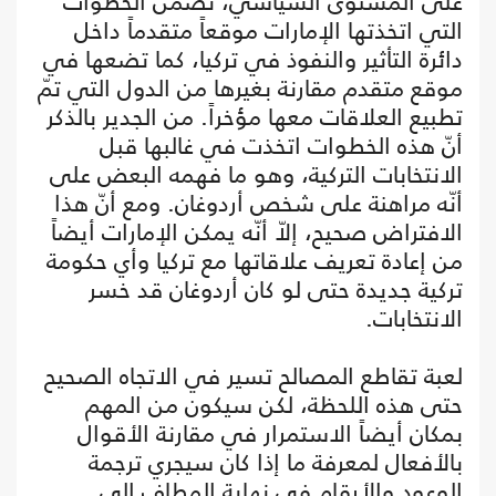
على المستوى السياسي، تضمن الخطوات
التي اتخذتها الإمارات موقعاً متقدماً داخل
دائرة التأثير والنفوذ في تركيا، كما تضعها في
موقع متقدم مقارنة بغيرها من الدول التي تمّ
تطبيع العلاقات معها مؤخراً. من الجدير بالذكر
أنّ هذه الخطوات اتخذت في غالبها قبل
الانتخابات التركية، وهو ما فهمه البعض على
أنّه مراهنة على شخص أردوغان. ومع أنّ هذا
الافتراض صحيح، إلاّ أنّه يمكن الإمارات أيضاً
من إعادة تعريف علاقاتها مع تركيا وأي حكومة
تركية جديدة حتى لو كان أردوغان قد خسر
الانتخابات.
لعبة تقاطع المصالح تسير في الاتجاه الصحيح
حتى هذه اللحظة، لكن سيكون من المهم
بمكان أيضاً الاستمرار في مقارنة الأقوال
بالأفعال لمعرفة ما إذا كان سيجري ترجمة
الوعود والأرقام في نهاية المطاف إلى