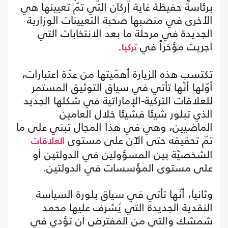
برئاسة حفيظة غاية إركان التي تمّ تعيينها هي
الأخرى في منصبها صحبة التعيينات الوزارية
الجديدة في مرحلة ما بعد الانتخابات التي
أجريت مؤخراً في
.
تركيا
تكتسب هذه الزيارة أهمّيتها من عدّة اعتبارات،
أوّلها أنّها تأتي في سياق التوثيق المستمر
للعلاقات التركية-الإماراتية في شكلها الجديد
الذي تبلور شيئا فشيئا خلال العامين
الماضيين، وهي في هذا المجال تبني على ما
تمّ تحقيقه حتى الآن على مستوى
العلاقات
الشخصيّة بين المسؤولين في الدولتين أو
على مستوى المؤسسات في الدولتين.
وثانياً، أنّها تأتي في سياق بلورة السياسة
النقدية الجديدة التي يُشرف عليها محمد
شمشك والتي من المفترض أن تؤدي في