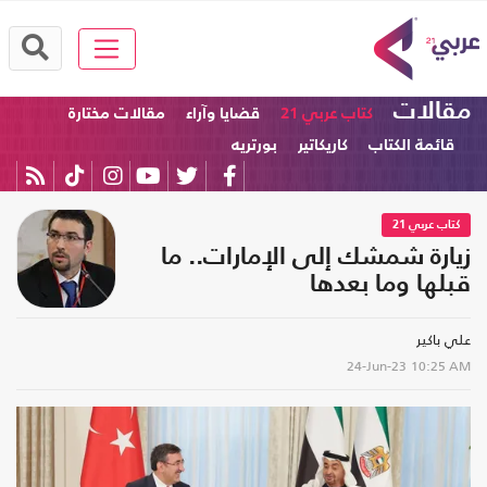
مقالات
كتاب عربي 21
قضايا وآراء
مقالات مختارة
قائمة الكتاب
كاريكاتير
بورتريه
كتاب عربي 21
زيارة شمشك إلى الإمارات.. ما
قبلها وما بعدها
علي باكير
24-Jun-23
10:25 AM