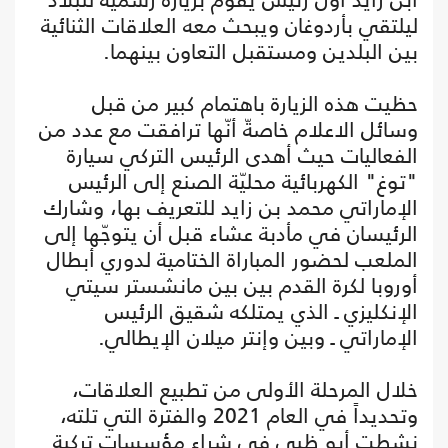
ليلتقي بأردوغان ويبحث معه العلاقات الثنائية
بين البلدين ومستقبل التعاون بينهما.
حظيت هذه الزيارة باهتمام كبير من قبل
وسائل الاعلام خاصةّ أنّها ترافقت مع عدد من
الفعاليات حيث أهدى الرئيس التركي سيارة
"توغ" الكهربائية محليّة الصنع إلى الرئيس
الإماراتي محمد بن زايد للتعريف بها، وشارك
الرئيسان في مأدبة عشاء قبل أن يتوجّها إلى
الملعب لحضور المباراة الختامية لدوري أبطال
أوروبا لكرة القدم بين بين مانشستر سيتي
الإنكليزي ـ الذي يمتلكه شقيق الرئيس
الإماراتي ـ وبين وإنتر ميلان الإيطالي.
خلال المرحلة الأولى من تطبيع العلاقات،
وتحديداً في العام 2021 والفترة التي تلته،
نشطت أبو ظبي في شراء مؤسسات تركية