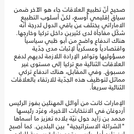
صحيح أنّ تطبيع العلاقات جاء هو الآخر ضمن
سياق إقليمي أوسع، لكنّ أسلوب التطبيع
الاماراتي يختلف عن باقي الدول لدرجة أنّه
شكّل مفاجأة لدى كثيرين داخل تركيا وخارجها.
هناك اندفاع واضح من أبو ظبي سياسياً
واقتصادياً وعسكرياً لإثبات مدى جدّية
مسؤوليها وتوافر الإرادة اللازمة لديهم لدفع
العلاقات الثنائية مع تركيا إلى مستوى غير
مسبوق. وفي المقابل، هناك اندفاع تركي
مماثل لتوظيف هذه الجدّية للارتقاء بالعلاقات
الثنائية سريعاً.
الإمارات كانت من أوائل المهنئين بفوز الرئيس
أردوغان في الانتخابات الأخيرة، وغرّد رئيسها
محمد بن زايد حول نيّة بلاده تعزيز ما أسماها
"الشراكة الاستراتيجية" بين البلدين. كما أصبح
ابن زايد أول رئيس يقوم بزيارة رسمية للبلاد