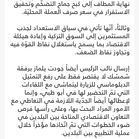
نهاية المطاف إلى كبح جماح التضخّم وتحقيق
الاستقرار في سعر صرف العملة المحليّة.
وثالثاً، أنّها تأتي في سياق الاستعداد لجذب
المستثمرين إلى السوق التركية وإعادة هيكلة
الاقتصاد بما يسمح ياستغلال نقاط القوّة فيه
وتجاوز نقاط الضعف.
إرسال نائب الرئيس أيضاً جودت يلماز برفقة
شمشك لا يقتصر فقط على رفع التمثيل
الدبلوماسي للزيارة ليتماشى مع اللقاءات
التي تمّ التحضير لها في أبو ظبي، وإنما
لإعطائها أيضاً الجدّية اللازمة في التعاطي مع
الأمور المراد البحث بها، وعلى رأسها فرص
التعاون الاقتصادي المتاحة بين البلدين في
ضوء الخطوات التي تمّ اتّخاذها مؤخراً خلال
عملية التطبيع بين البلدين.