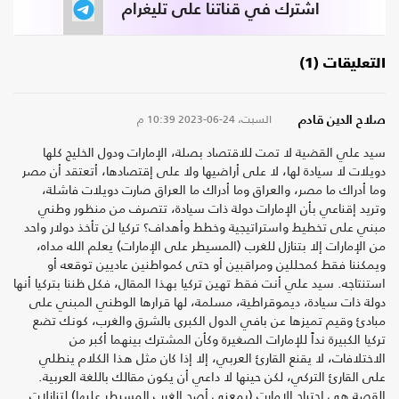
اشترك في قناتنا على تليغرام
التعليقات (1)
السبت، 24-06-2023
10:39 م
صلاح الدين قادم
سيد علي القضية لا تمت للاقتصاد بصلة، الإمارات ودول الخليج كلها
دويلات لا سيادة لها، لا على أراضيها ولا على إقتصادها، أتعتقد أن مصر
وما أدراك ما مصر، والعراق وما أدراك ما العراق صارت دويلات فاشلة،
وتريد إقناعي بأن الإمارات دولة ذات سيادة، تتصرف من منظور وطني
مبني على تخطيط واستراتيجية وخطط وأهداف؟ تركيا لن تأخذ دولار واحد
من الإمارات إلا بتنازل للغرب (المسيطر على الإمارات) يعلم الله مداه،
ويمكننا فقط كمحللين ومراقبين أو حتى كمواطنين عاديين توقعه أو
استنتاجه. سيد علي أنت فقط تهين تركيا بهذا المقال، فكل ظننا بتركيا أنها
دولة ذات سيادة، ديموقراطية، مسلمة، لها قرارها الوطني المبني على
مبادئ وقيم تميزها عن بافي الدول الكبرى بالشرق والغرب، كونك تضع
تركيا الكبيرة نداً للإمارات الصغيرة وكأن المشترك بينهما أكبر من
الاختلافات، لا يقنع القارئ العربي، إلا إذا كان مثل هذا الكلام ينطلي
على القارئ التركي، لكن حينها لا داعي أن يكون مقالك باللغة العربية.
القصة هي احتياج الإمارت (بمعنى أصح الغرب المسيطر عليها) لتنازلات