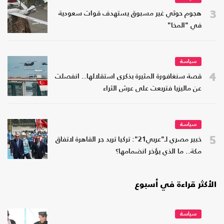
3
هجوم حوثي غير مسبوق يستهدف قوات سعودية
في "المخا"
سياسة
4
قصة سنغافورة المثيرة بذكرى استقلالها.. انفصلت
عن ماليزيا فتربعت على عرش الثراء
سياسة
5
خبير مصري لـ"عربي21": تركيا تريد جر القاهرة لاتفاق
مكة.. ما الذي يؤخر انضمامها؟
الأكثر قراءة في أسبوع
سياسة