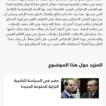
تركية في ملفات إقليمية ومحلية، مقابل احتياج تركيا لأموال إماراتية (هذا
هو العنصر الإماراتي الوحيد بالقصة) تنقذ بها الأزمة الإقتصادية الطاحنة
التي تمر بها. هذا بحد ذاته أمر شائع بعلاقات الدول هذه الأيام، ويمكن أن
يمر مرور الكرام، الاعتراض هو فقط على التغليف الغير مبرر لهذا الاحتياج
المتبادل بكلام كبير لا أصل له. حفظ الله تركيا، وحرر الله شعب الإمارات
من حكامه الخونة. سيد علي أذكرك أخيراً بأن هناك دماء زكية سالت (منها
دماء تركية إبان الانقلاب الفاشل)، ولازالت تسيل في ربوع العالم العربي
والإسلامي بهذا المال الإماراتي النجس، هل تأمل فعلاً بأن يجلب هذا
المال خيراً لتركيا؟ أستحلفك بالله تجيب عن هذا السؤال ولو سراً.
المزيد حول هذا الموضوع
مصر في السياسة الخارجية
التركية للحكومة الجديدة