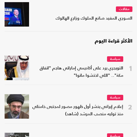
مقالات
السوري المفيد صانع الملوك وزارع الهالوك
الأكثر قراءة اليوم
سياسة
1
التويجري يرد على أكاديمي إماراتي هاجم "اتفاق
مكة".. "اللي اختشوا ماتوا"
سياسة
2
إعلام إيراني ينشر أول ظهور مصور لمجتبى خامنئي
منذ توليه منصب المرشد (شاهد)
سياسة