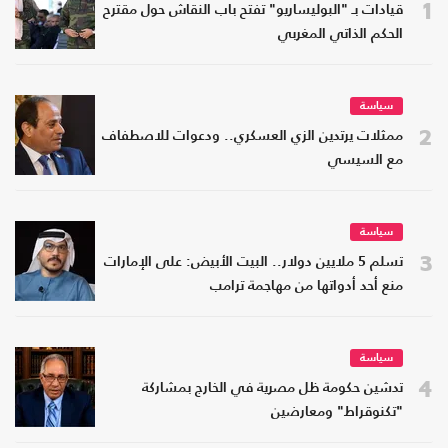
1
قيادات بـ "البوليساريو" تفتح باب النقاش حول مقترح
الحكم الذاتي المغربي
سياسة
2
ممثلات يرتدين الزي العسكري.. ودعوات للاصطفاف
مع السيسي
سياسة
3
تسلم 5 ملايين دولار.. البيت الأبيض: على الإمارات
منع أحد أدواتها من مهاجمة ترامب
سياسة
4
تدشين حكومة ظل مصرية في الخارج بمشاركة
"تكنوقراط" ومعارضين