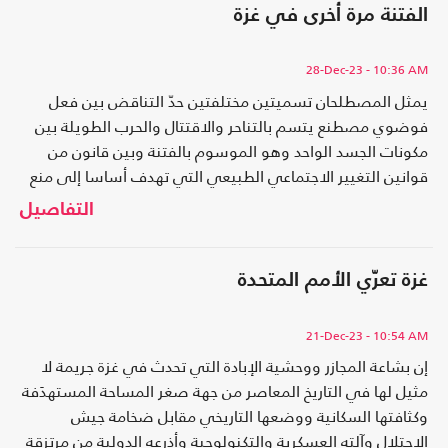
الفتنة مرة أخرى في غزة
28-Dec-23
- 10:36 AM
يمثل المصطلحان تسميتين مختلفتين حدّ التناقض بين فعل
فوضوي مصطنع يتسم بالتناحر والاقتتال والحرب الطويلة بين
مكونات الجسد الواحد وهو الموسوم بالفتنة وبين قانون من
قوانين التغيير الاجتماعي الطبيعي التي تهدف أساسا إلى منع
تمزق الجسد الواحد بفعل الاستبداد والجور والظلم وهو
التفاصيل
المقصود بالثورة..
غزة تعرّي الأمم المتحدة
21-Dec-23
- 10:54 AM
إن بشاعة المجازر ووحشية الإبادة التي تحدث في غزة جريمة لا
مثيل لها في التاريخ المعاصر من جهة صغر المساحة المستهدَفة
وكثافتها السكانية ووضعها التاريخي مقابل ضخامة جيش
الاحتلال وآلته العسكرية والتكنولوجية وأذرعه الدولية من مرتزقة