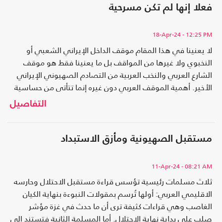
فعلا إنها لم تكن مسرحية
18-Apr-24
- 12:25 PM
لا يعنينا في هذا المقام موقف الداخل الإيراني الشعبي أو
النخبوي ولا غيرها من المواقف بل ما يعنينا فقط هو موقف
الشارع العربي والنخب العربية من التصادم الصهيوني الإيراني
الأخير. أهمية الموقف العربي دون غيره إنما تتأتى من حساسية
السياق بحدثيه الأكبرين: حرب الإبادة في غزة والقمع الوحشي
التفاصيل
لثورة سوريا..
مستقبل الصهيونية ومأزق الاستبداد
11-Apr-24
- 08:21 AM
ثلاث مسلمات رئيسية تؤسس قراءة مستقبل الاحتلال وحارسه
الاقليمي العربي: أولها تُرسم بمقولات النبوءة بنهاية الكيان
الغاصب وهي قراءات كثيفة ترى أن ما حدث في غزة مؤشر
صلب على بداية نهاية الاحتلال. أما المسلمة الثانية فتستند إلى