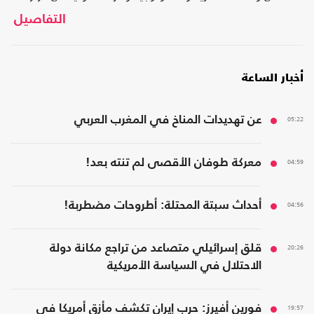
وعتاد وتحالفات على رأسها حلف النيتو..
التفاصيل
أخبار الساعة
05:22
عن تهديدات المناخ في المغرب العربي
04:59
معركة طوفان الأقصى لم تنته بعد!
04:56
أحداث سبتة المحتلة: أطروحات مضطربة!
20:26
قلق إسرائيلي متصاعد من تراجع مكانة دولة
الاحتلال في السياسة الأمريكية
19:57
فورين أفيرز: حرب إيران تكشف مأزق أمريكا في