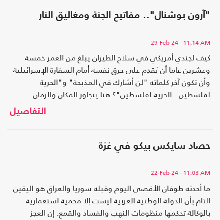
"آرون بوشنال".. مفاتيح الجنة ومغاليق النار
29-Feb-24
- 11:14 AM
كيف لجندي أمريكي في سلاح الطيران يبلغ من العمر خمسة
وعشرين عاما أن يُقدِم على حرق نفسه أمام السفارة الإسرائيلية
وأن تكون آخر كلماته "لن أشارك في المذبحة" و"الحرية
لفلسطين.. الحرية لفلسطين"؟ هنا يتجاوز المكان والزمان
والفاعل والحدث قدرة العقل العربي على الاستيعاب..
التفاصيل
حصاد سايكس بيكو في غزة
22-Feb-24
- 11:03 AM
ما أحدثه طوفان الأقصى اليوم وقبله سوريا والعراق هو اليقين
التام بأن الدولة الوطنية العربية ليست إلا محمية استعمارية
بالوكالة تحكمها منظومات النهب والفساد والقمع. إن العجز