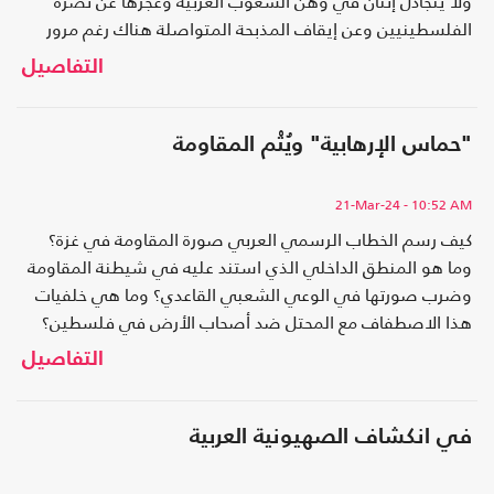
ولا يتجادل إثنان في وهن الشعوب العربية وعجزها عن نصرة
الفلسطينيين وعن إيقاف المذبحة المتواصلة هناك رغم مرور
قرابة النصف سنة من المجازر والإبادة..
التفاصيل
"حماس الإرهابية" ويُتْم المقاومة
21-Mar-24
- 10:52 AM
كيف رسم الخطاب الرسمي العربي صورة المقاومة في غزة؟
وما هو المنطق الداخلي الذي استند عليه في شيطنة المقاومة
وضرب صورتها في الوعي الشعبي القاعدي؟ وما هي خلفيات
هذا الاصطفاف مع المحتل ضد أصحاب الأرض في فلسطين؟
التفاصيل
في انكشاف الصهيونية العربية