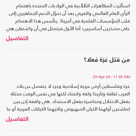
استأثرت المظاهرات الطُلاّبية في الولايات المتحدة باهتمام
الرأي العام العالمي والعربي بعد أن تحوّل الدعم الجماهيري إلى
قلب المؤسسات العلمية في أمريكا. يتأسس هذا الاهتمام
على مصدَرين أساسيين؛ أما الأول فيتمثل في أن واشنطن هي
الداعم الأساسي للكيان المحتل ولجرائمه في فلسطين..
التفاصيل
من قتل غزة فعلا؟
25-Apr-24
- 11:45 AM
غزة وفلسطين أرض عربية إسلامية وجزء لا ينفصل عن بلاد
العرب ثقافة وتاريخا ولغة وانتماء لكنها في نفس الوقت محتلة
بفعل الاحتلال ومحاصرة بفعل الاستبداد. هي واقعة إذن بين
كماشتين أولهما الكيان الصهيوني وثانيهما الكيانات العربية أو ما
يسمى دول الطوق الحارس للاحتلال..
التفاصيل