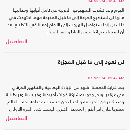
14-Mar-24
- 10:40 AM
اليوم وقد كشرت الصهيونية العربية عن كامل أنيابها ومخالبها
فإنها لن تستطيع العودة إلى ما قبل المذبحة مهما اجتهدت في
ذلك بل إنها ستواصل الهروب إلى الأمام إمعانا في التطبيع بعد
أن استقلت نهائيا نفس القاطرة مع المحتل..
التفاصيل
لن نعود إلى ما قبل المجزرة
07-Mar-24
- 09:42 AM
بعد قرابة الخمسة أشهر من الإبادة الجماعية والتطهير العرقي
في غزة برا وبحر وجوا بمشاركة قوات أمريكية وفرنسية وبريطانية
وعدد كبير من المرتزقة والخبراء من جنسيات مختلفة يقف العالم
متفرجا على آخر أطوار المذبحة الكبرى. ليست هذه المرة الأولى
التي ترتكب فيها المذابح والمجازر المفتوحة خاصة في حق العرب
التفاصيل
والمسلمين..