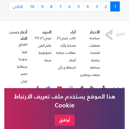
1
2
3
4
5
6
7
8
9
10
التالي
الأخبار
آراء
المزيد
أخبار حسب
سياسة
كتاب عربي21
عربي21 TV
البلد
العراق
تغطيات
قضايا وآراء
عالم الفن
ليبيا
اقتصاد
مقالات مختارة
تكنولوجيا
سوريا
رياضة
أفكار
صحة
بريطانيا
صحافة
استطلاع رأي
مصر
ملفات وتقارير
لبنان
تابعنا على
هذا الموقع يستخدم ملف تعريف الارتباط
Cookie
من نحن
اتصل بنا
شروط الاستخدام
أوافق
عربي21 ، جميع الحقوق محفوظة @ 2020