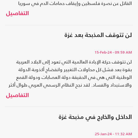
القاتل عن نصرة فلسطين وإيقاف حمامات الدم في سوريا
والعراق مثلا يؤكد زيف المقولة الوطنية وأنها لم تكن غير تكريس
التفاصيل
سياسي لاتفاقيات التقسيم الاستعماري..
لن تتوقف المذبحة بعد غزة
15-Feb-24
- 09:59 AM
لن تتوقف حركة الإبادة العالمية التي تعود إلى البلاد العربية
بقوة بعد فشل كل محاولات التغيير وانفضاح أكذوبة الدولة
الوطنية التي هي في الحقيقة دولة العصابات ودولة القمع
والاستبداد والفساد. لقد نجح النظام الرسمي العربي طوال أكثر
من نصف قرن في تدمير كل محاولات الإصلاح الداخلية..
التفاصيل
الداخل والخارج في مذبحة غزة
25-Jan-24
- 11:32 AM