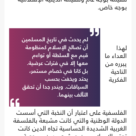
بوجه خاص.
لم يحدث في تاريخ المسلمين
لهذا
أن تصالح الإسلام كمنظومة
العداء ما
قيم مع السلطة أو تواءم
يبرره من
معها إلا في فترات عرضية.
الناحية
بل كانا في خصام مستمر،
الفكرية
يحتد ويخفت بحسب
السياقات. ويندر جدا أن تحقق
التآلف بينهما.
الفلسفية على اعتبار أن النخبة التي أسست
الدولة الوطنية والتي كانت مشبعة بالفلسفة
الغربية الشديدة الحساسية تجاه الدين كانت