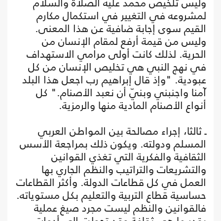
وليس تلخيص محمد عليه الصلاة والسلام
لمشروعه في التغيير في استكمال مكارم
القيم سوى إجابة ضافية عن هذا المعنى.
وليس من قيمة أرفع لمقام الإنسان من
الحرية. لذلك كانت أولى مرامي الاستهداف
في نهج النبي هي تخليص الإنسان من كل
عبودية. "وإذ قال إبراهيم رب اجعل هذا البلد
آمنا واجنبني وبنيّ أن نعبد الأصنام." كل
أنواع الأصنام المادية منها والرمزية.
ـ ثالثا، إجراء مصالحة بين المواطن العربي
المسلم ودولته. ويكون ذلك بمراجعة الأسس
الثقافية والفكرية التي تغذي القوانين
والتشريعات والتراتيب والنظم الجاري بها
العمل في كل قطاعات الدولة. وأكثر القطاعات
حساسية قطاع التربية والتعليم بكل مستوياته.
فالقوانين والنظم ليست مجرد صيغ عملية
بقدر ما هي ثقافة وقد تحولت إلى أدوات