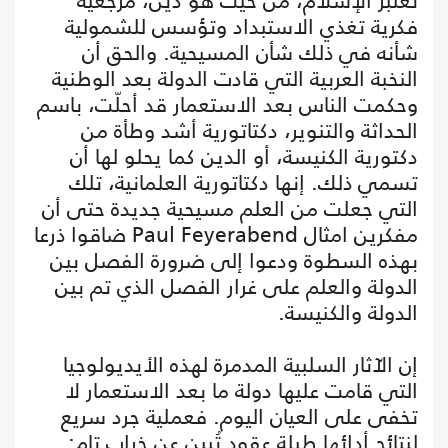
تعتبر الإسلام، من حيث هو دين، مرجعية
فكرية تغذي الاستبداد وتؤسس للشمولية
شأنه في ذلك شأن المسيحية. والحق أن
النخبة العربية التي قادت الدولة بعد الوطنية
وحكمت الناس بعد الاستعمار قد أحلّت، باسم
الحداثة والتنوير، دكتاتورية أشد وطأة من
دكتورية الكنيسة، أو الدين كما يحلو لها أن
تسمي ذلك. إنها دكتاتورية العلمانية، تلك
التي جعلت من العلم مسيحية جديدة حتى أن
مفكرين امثال Paul Feyerabend ضاقوا ذرعا
بهذه السطوة ودعوا إلى ضرورة الفصل بين
الدولة والعلم على غرار الفصل الذي تم بين
الدولة والكنيسة.
إن الآثار السلبية المدمرة لهذه الأيديولوجيا
التي قامت عليها دولة ما بعد الاستعمار لا
تخفى على العيان اليوم. فعملية جرد سريع
لنتائج أدائها طيلة عقود تُبين عن خراب تام: