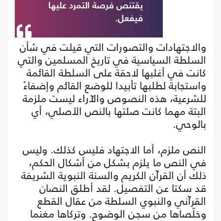
يقتنص فرصة التمرد عليها
فيفعل.
والاجتهادات والتصورات التي قيلت في شأن
السلطة السياسية في تاريخ المسلمين والتي
كانت في أغلبها لاحقة على السلطة القائمة
واستجابة لطلبها تأبيدا للوضع القائم وإضفاءً
للشرعية، هذه النصوص والآراء ليست ملزمة
البتة مهما كانت صلتها بالنص الأصلي، أي
بالوحي.
النص ملزم، أما الاجتهاد فليس كذلك. وليس
في النص ما يلزم بشكل من أشكال الحكم،
ذلك أن القرآن الكريم والسنة النبوية الشريفة
قد سكتا عن التفصيل. لقد أطلق النصان
القرآني والنبوي السلطة من عقال القطع
وخلّصاها من سجن الوضوح. وتركاها مغنما