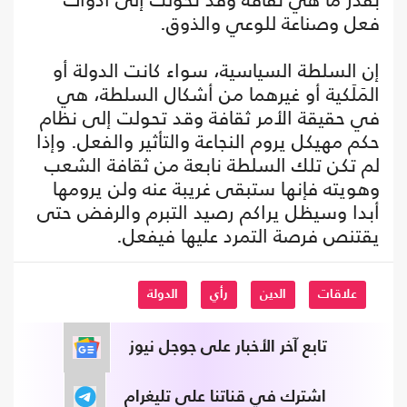
فعل وصناعة للوعي والذوق.
إن السلطة السياسية، سواء كانت الدولة أو
المَلَكية أو غيرهما من أشكال السلطة، هي
في حقيقة الأمر ثقافة وقد تحولت إلى نظام
حكم مهيكل يروم النجاعة والتأثير والفعل. وإذا
لم تكن تلك السلطة نابعة من ثقافة الشعب
وهويته فإنها ستبقى غريبة عنه ولن يرومها
أبدا وسيظل يراكم رصيد التبرم والرفض حتى
يقتنص فرصة التمرد عليها فيفعل.
علاقات
الدين
رأي
الدولة
تابع آخر الأخبار على جوجل نيوز
اشترك في قناتنا على تليغرام