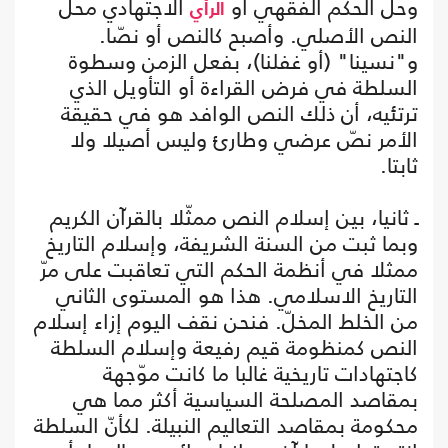
وحلّ الحكم الفقهي أو
الاجتهادي محلّ
الرأي
النص الأصلي. وأصبح كالنص أو نصّا.
و"نسينا" (أو غفلنا)، بفعل الزمن وسطوة
السلطة في فرض القراءة أو التأويل الذي
ترتئيه، أن ذلك النص الوافد هو في حقيقة
الأمر نصّ عرضي وطارئ وليس أصيلا ولا
ثابتا.
ـ ثانيا، بين إسلام النص ممثّلا بالقرآن الكريم
وبما ثبت من السنة الشريفة، وإسلام التاريخ
ممثلا في أنظمة الحكم التي تعاقبت على مرّ
التاريخ الاسلامي. هذا هو المستوى الثاني
من الخلط المخلّ. فنحن نقف اليوم إزاء إسلام
النص كمنظومة قيم رفيعة وإسلام السلطة
كاجتهادات تاريخية غالبا ما كانت موّجهة
بمقاصد المصلحة السياسية أكثر مما هي
محكومة بمقاصد التعاليم النبيلة. لكأنّ السلطة