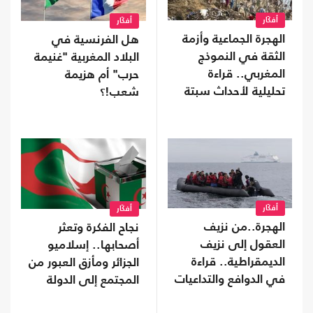
أفكَار
أفكَار
الهجرة الجماعية وأزمة
هل الفرنسية في
الثقة في النموذج
البلاد المغربية "غنيمة
المغربي.. قراءة
حرب" أم هزيمة
تحليلية لأحداث سبتة
شعب!؟
أفكَار
أفكَار
الهجرة..من نزيف
نجاح الفكرة وتعثر
العقول إلى نزيف
أصحابها.. إسلاميو
الديمقراطية.. قراءة
الجزائر ومأزق العبور من
في الدوافع والتداعيات
المجتمع إلى الدولة