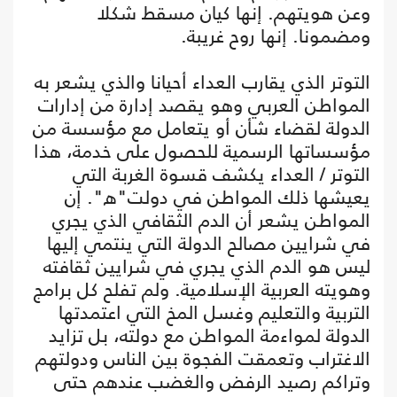
وعن هويتهم. إنها كيان مسقط شكلا
ومضمونا. إنها روح غريبة.
التوتر الذي يقارب العداء أحيانا والذي يشعر به
المواطن العربي وهو يقصد إدارة من إدارات
الدولة لقضاء شأن أو يتعامل مع مؤسسة من
مؤسساتها الرسمية للحصول على خدمة، هذا
التوتر / العداء يكشف قسوة الغربة التي
يعيشها ذلك المواطن في دولت"ه". إن
المواطن يشعر أن الدم الثقافي الذي يجري
في شرايين مصالح الدولة التي ينتمي إليها
ليس هو الدم الذي يجري في شرايين ثقافته
وهويته العربية الإسلامية. ولم تفلح كل برامج
التربية والتعليم وغسل المخ التي اعتمدتها
الدولة لمواءمة المواطن مع دولته، بل تزايد
الاغتراب وتعمقت الفجوة بين الناس ودولتهم
وتراكم رصيد الرفض والغضب عندهم حتى