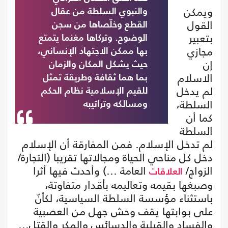
ويمكن
والنبوي السلطة من عقال
القول
القطع وخلّصاها من سجن
بتعبير
الوضوح. وتركاها مغنما يتمتع
مجازي
بها ممكن الاجتهاد الإنساني،
إن
حيث يشكل المكان والزمان
الاسلام
بما هما ثقافة وطريقة تمثل
لم يدخل
للقيم الإسلامية نظام الحكم
السلطة،
ومسالكه وتراتيبه
كما أن
السلطة
لم تدخل الإسلام. فمن المفارقة أن الإسلام
دخل كل مناحي الحياة ومجالاتها تقريبا (التجارة/
الزواج/
العامة ...) وأحدث فيها أثرا
العلاقات
وصبغها بقيمه وتعاليمه بأقدار متفاوتة،
باستثناء مؤسسة السلطة السياسية، لكأنّ
على بوابتها يقف وحش جهل من العصبية
والفساد والقبلية والدسائس والمكر والقتل...