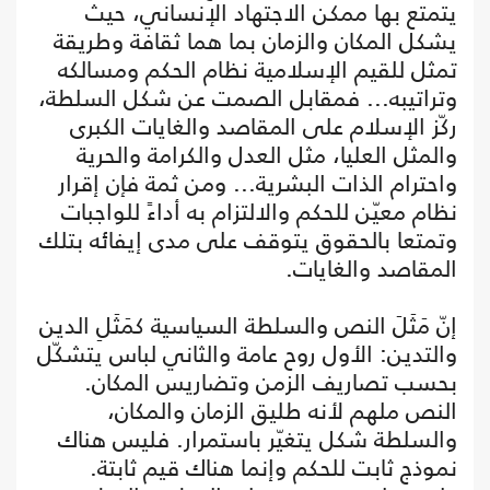
يتمتع بها ممكن الاجتهاد الإنساني، حيث
يشكل المكان والزمان بما هما ثقافة وطريقة
تمثل للقيم الإسلامية نظام الحكم ومسالكه
وتراتيبه... فمقابل الصمت عن شكل السلطة،
ركّز الإسلام على المقاصد والغايات الكبرى
والمثل العليا، مثل العدل والكرامة والحرية
واحترام الذات البشرية... ومن ثمة فإن إقرار
نظام معيّن للحكم والالتزام به أداءً للواجبات
وتمتعا بالحقوق يتوقف على مدى إيفائه بتلك
المقاصد والغايات.
إنّ مَثَلَ النص والسلطة السياسية كمَثَلِ الدين
والتدين: الأول روح عامة والثاني لباس يتشكّل
بحسب تصاريف الزمن وتضاريس المكان.
النص ملهم لأنه طليق الزمان والمكان،
والسلطة شكل يتغيّر باستمرار. فليس هناك
نموذج ثابت للحكم وإنما هناك قيم ثابتة.