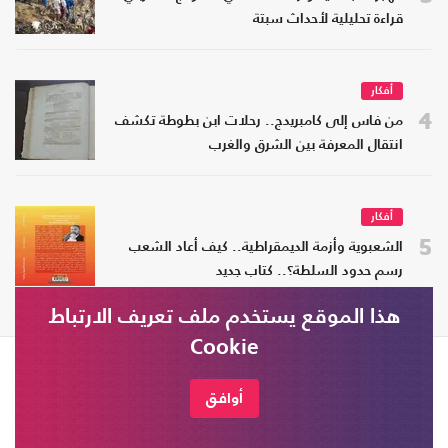
قراءة تحليلية لأحداث سبتة
أفكار
4
من فاس إلى كامبريدج.. رحلات ابن بطوطة تكشف
انتقال المعرفة بين الشرق والغرب
أفكار
5
الشعبوية وأزمة الديمقراطية.. كيف أعاد الشعب
رسم حدود السلطة؟.. كتاب جديد
هذا الموقع يستخدم ملف تعريف الارتباط
Cookie
الأخبار
آراء
المزيد
أخبار حسب
سياسة
كتاب عربي21
عربي21 TV
أوافق
البلد
العراق
تغطيات
قضايا وآراء
عالم الفن
ليبيا