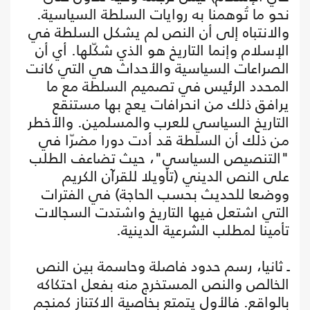
نحو ما تُوهمنا به روايات السلطة السياسية.
والانتباه إلى أن النص لم يشكل السلطة في
الإسلام وإنما التاريخ هو الذي شكّلها. أي أن
الصراعات السياسية والأحداث هي التي كانت
المحدد الرئيس في تصميم السلطة مع ما
يرافق ذلك من انحرافات يعج بها مستنقع
التاريخ السياسي للعرب والمسلمين. والأخطر
من ذلك أن السلطة قد أدت دورا مضرّا في
"التنصيص السياسي"، حيث تضاعف الطلب
على النص الديني (تأويلا للقرآن الكريم
ووضعا للحديث بحسب الحاجة) في الفترات
التي اشتعل فيها التاريخ واشتدت السجالات
تأمينا لمطلب الشرعية الدينية.
ـ ثانيا، رسم حدود فاصلة وحاسمة بين النص
الخالص والنص المستخرج منه بفعل احتكاكه
بالواقع. فالأول يتمتع بخاصية الاكتناز كمنجم