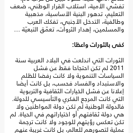
تفشي الأمية، استلاب القرار الوطني، ضعف
التعليم، تدهور البنية الأساسية، مذهبية
وطائفية، التدخل الأجنبي، تفكك العرب
والمسلمين، إهدار الثروات، تعمّق التبعيّة ...
كفى بالثورات واعظا:
الثورات التي اندلعت في البلاد العربية سنة
2011 لم تكن احتجاحا فقط عن فشل
السياسات التنموية ولا كانت رفضا للظلم
والاستبداد والفساد فحسب، بل كانت أيضا
إعلانا عن فشل الخيارات الثقافية والتربوية
التي كانت المرجع الفكري والتأسيسي للدولة.
فالدولة الوطنية لم تكن دولة المواطنين ولا
هي دولة ثقافتهم أو اختياراتهم في الحياة. لم
تكن تعكس رؤيتهم للوجود ولا كانت ترجمة
عملية لتصورهم للعالم، بل كانت غريبة عنهم