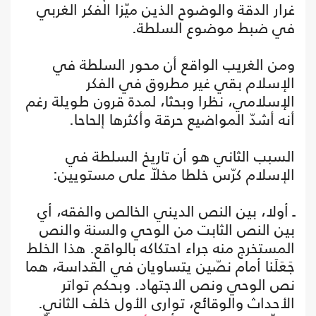
غرار الدقة والوضوح الذين ميّزا الفكر الغربي
في ضبط موضوع السلطة.
ومن الغريب الواقع أن محور السلطة في
الإسلام بقي غير مطروق في الفكر
الإسلامي، نظرا وبحثا، لمدة قرون طويلة رغم
أنه أشدّ المواضيع حرقة وأكثرها إلحاحا.
السبب الثاني هو أن تاريخ السلطة في
الإسلام كرّس خلطا مخلاّ على مستويين:
ـ أولا، بين النص الديني الخالص والفقه، أي
بين النص الثابت من الوحي والسنة والنص
المستخرج منه جراء احتكاكه بالواقع. هذا الخلط
جَعَلَنا أمام نصّين يتساويان في القداسة، هما
نص الوحي ونص الاجتهاد. وبحكم تواتر
الأحداث والوقائع، توارى الأول خلف الثاني.