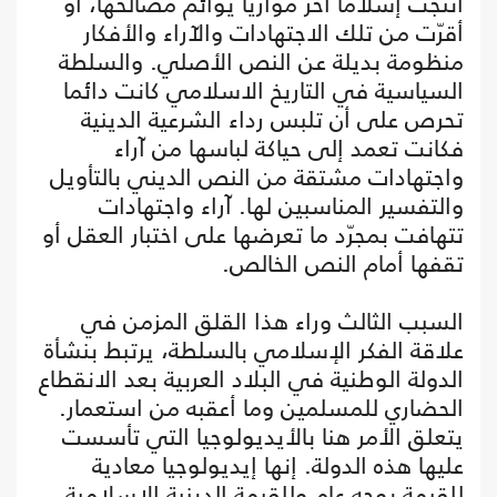
انتجت إسلاما آخر موازيا يوائم مصالحها، أو
أقرّت من تلك الاجتهادات والآراء والأفكار
منظومة بديلة عن النص الأصلي. والسلطة
السياسية في التاريخ الاسلامي كانت دائما
تحرص على أن تلبس رداء الشرعية الدينية
فكانت تعمد إلى حياكة لباسها من آراء
واجتهادات مشتقة من النص الديني بالتأويل
والتفسير المناسبين لها. آراء واجتهادات
تتهافت بمجرّد ما تعرضها على اختبار العقل أو
تقفها أمام النص الخالص.
السبب الثالث وراء هذا القلق المزمن في
علاقة الفكر الإسلامي بالسلطة، يرتبط بنشأة
الدولة الوطنية في البلاد العربية بعد الانقطاع
الحضاري للمسلمين وما أعقبه من استعمار.
يتعلق الأمر هنا بالأيديولوجيا التي تأسست
عليها هذه الدولة. إنها إيديولوجيا معادية
للقيمة بوجه عام وللقيمة الدينية الإسلامية