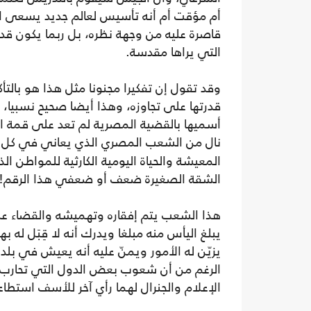
أم مؤقت أم أنه تأسيس لعالم جديد يسعى ال
قاصرة عليه من وجهة نظره، بل ربما يكون قد أ
التي يراها مقدسة.
وقد تقول إن تفكيرا مجنونا مثل هذا هو بال
قدرتها على تجاوزه، وهذا أيضا صحيح نسبيا،
أسميها بالقضية المصرية لم تعد على قمة الأ
نال من الشعب المصري الذي يعاني في كل
الشقة الصغيرة ضعف أو ضعفي هذا الرقم!
هذا الشعب يتم إفقاره وتهميشه والقضاء عل
يبلغ اليأس منه مبلغا ويدرك أنه لا قِبَل له
يزيّن له الأمور ويمنّ عليه أنه يعيش في بل
الرغم من أن شعوب بعض الدول التي تحارب
الإعلام والجنرال لهما رأي آخر للأسف استطا