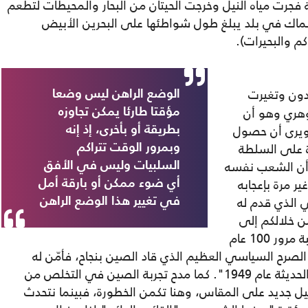
 فجرت مياه النيل وخرجت الحيتان من البحار والمحيطات لتطعم
سماك في بلد يبلغ طول شواطئها على البحرين الأبيض
ون وتغيرت
الوضع الراهن ليس وضعا
وهري وهو أن
مؤقتا طارئا يمكن تجاوزه
، ويرى أن حصول
بطريقة أو بأخرى، إذ إنه
ة على السلطة
وبمرور الوقت تتراكم
 أن الشعب نفسه
السلبيات وليس في الأفق
ير مرة بإعجابه
أي ضوء ممكن أو بارقة أمل
 الذي قدم له
في تغيير هذا الوضع الراهن
ه لكم ومن خلالكم إلى
الشعب الصينى الصديق بكل التهانى بمناسبة مرور 100 عام
رح السياسي العظيم الذي قاد الصين بنجاح، فأمّن له
الاستقلال التام وأقام هيكلا للدولة الصينية الحديثة عام 1949". كما مدح تجربة الصين في التخلص من
ل جديد على المقاس، وهنا تكمن الخطورة، فبينما نتحدث