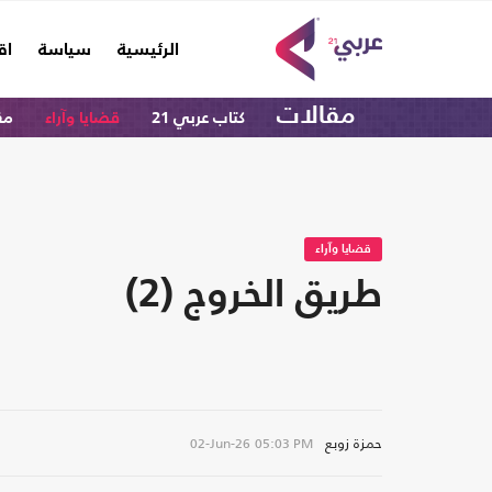
(current)
الرئيسية
سياسة
اق
مقالات
كتاب عربي 21
قضايا وآراء
مق
قضايا وآراء
طريق الخروج (2)
حمزة زوبع
02-Jun-26
05:03 PM