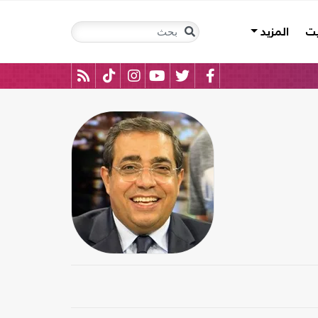
يت
المزيد