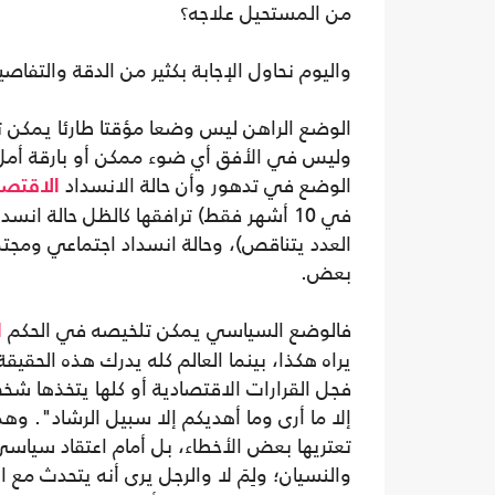
من المستحيل علاجه؟
واليوم نحاول الإجابة بكثير من الدقة والتفاص
الوضع الراهن ليس وضعا مؤقتا طارئا يمكن تجا
وليس في الأفق أي ضوء ممكن أو بارقة أمل ف
الوضع في تدهور وأن حالة الانسداد
الاقتصا
في 10 أشهر فقط) ترافقها كالظل حالة ا
العدد يتناقص)، وحالة انسداد اجتماعي ومج
بعض.
فالوضع السياسي يمكن تلخيصه في الحكم
ا
يراه هكذا، بينما العالم كله يدرك هذه الحق
فجل القرارات الاقتصادية أو كلها يتخذها شخ
إلا ما أرى وما أهديكم إلا سبيل الرشاد". وه
تعتريها بعض الأخطاء، بل أمام اعتقاد سياسي
والنسيان؛ ولِمَ لا والرجل يرى أنه يتحدث مع 