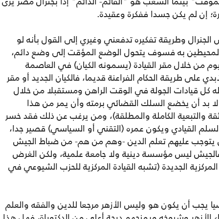
لمؤقت" بينما الشعب هو "القائم- الدائم" إذا بجنرال مصر يرى
رة؛ إن لم يكن جسدا ففكرة وعقيدة.
لجنرال وطريقة تفكيره تدفعني وغيري إلى القول بأنه لو
المحيطين به فسوف يتحول الوضع المؤقت إلى وضع دائم،
يوم من خلال مقر القيادة (يسمونه الكيان) في العاصمة
بدي على طريقة الحكام الفراعنة قديما، فالكيان الجديد أو مقر
له كل قيادات الجولة في الوقت الراهن ومستقبلا من خلال
 لا بد أن يخضع السلك القضائي برمته وأن يمر من هذا
ثقة والتبعية الكاملة والمطلقة)، ومن يرغب عن ذلك فقد خسر
لم القيادي ويكون عمره (التقني أو السياسي) قصير جدا،
ين يتوجب عليهم تعلم الدين -وهم من هم- من ضباط الجيش
الجيش ليس مؤسسة دينية ولا جامعة علمية، ولكن الغرض
لمركزية الجديدة (تشبه القيادة المركزية للحزب الشيوعي في
صيا يجب أن يكون هو وليس الأزهر مرجعا للدين والفقه والعلم
 الأزهر وشيوخه ويمنحهم درجة أعلى من الدكتوراة، فهل هذا