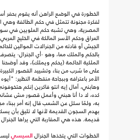
الخطورة في الوضع الراهن أنه يقوم بحفر أ
لفكرة مجنونة تتمثل في حكم الطائفة وهي ا
المصرية، وهي تشبه حكم العلويين في سوري
العراق وحكم الأسر المالكة في الخليج العربي، 
الجيش أو قادته من الجنرالات الموالين للحاك
بالحكم والملك معا، وهو -أي الجنرال- يتصرف
الملكية الحاكمة (يحكم ويملك)، وقد أوضحنا غي
على ما سُرب من بناء وتشييد القصور الكبيرة
الأمر باعترافه وببجاحة منقطعة النظير: "أيوه
وهابني، أمال إيه انتو فاكرين إنكم هتخوفوني
كده، لا دا أنا هبني وأعمل قصور مش عشاني، 
به، ولمّا سئل عن الشعب قال إنه أمر ببناء
بهدم السجون القديمة لأنها لا تليق بأن ي
قديمة. هذه هي المقاربة التي يراها الجنرا
الخطوات التي يتخذها الجنرال
ليست 
السيسي