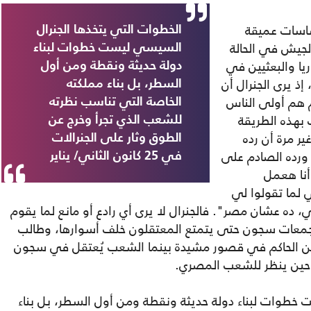
ساسات عميقة
الخطوات التي يتخذها الجنرال
لجيش في الحالة
السيسي ليست خطوات لبناء
ا والبعثيين في
دولة حديثة ونقطة ومن أول
إذ يرى الجنرال أن
السطر، بل بناء مملكته
م هم أولى الناس
الخاصة التي تناسب نظرته
 بهذه الطريقة
للشعب الذي تجرأ وخرج عن
ر مرة أن رده
الطوق وثار على الجنرالات
 ورده الصادم على
في 25 كانون الثاني/ يناير
 أنا هعمل
 لما تقولوا لي
ده عشان مصر". فالجنرال لا يرى أي رادع أو مانع لما يقوم
 مجمعات سجون حتى يتمتع المعتقلون خلف أسوارها، وطالب
سكن الحاكم في قصور مشيدة بينما الشعب يُعتقل في سجون
ل حين ينظر للشعب المصري.
خطوات لبناء دولة حديثة ونقطة ومن أول السطر، بل بناء