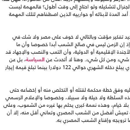
جنرال لتشكيله ولو احتاج إلى وقت أطول؟ فالمهمة ليست
عد العدة لأبنائه أو حوارييه الذين اصطفاهم لتلك المهمة
تأكيد تفكير مؤقت وبالتالي لا خوف على مصر ولا شك في
 إذ إن الزمن ليس في صالح الشعب أبدا خصوصا وأن ما
جندة الإقليمية أو الدولية، وأن التعب والنصب والإجهاد قد
 شيء ومن كل شيء. وهنا لا أتحدث عن
، بل عن
السياسة
المعيشة والحياة اليومية الكارثية للمواطن الذي يبلغ دخله الشهري حوالي 122 دولارا بينما تبلغ قيمة إيجار
يه وفق خطة محكمة لقتله أو التخلص منه أو إخضاعه حتى
 بهذه السلطة ولا حيلة ولا سبيلا، وخصوصا والإعلام الرسمي
د بلا خيام، وهذه نعمة كبرى يحلم بها غيره من الشعوب، وعلى
 تعيش أفضل من الشعب المصري وتعاني أقل منه، إلا أن
عا ترويجه وإقناع الشعب المصري به.