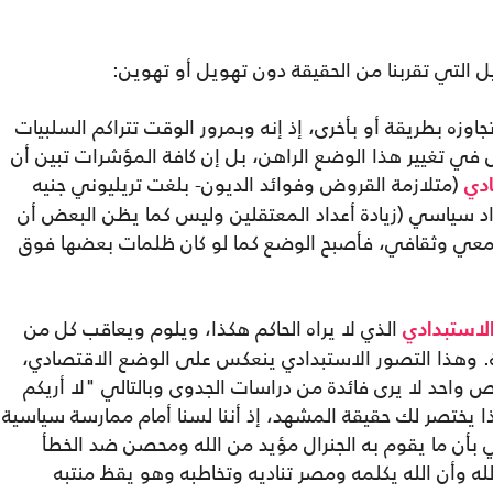
يل التي تقربنا من الحقيقة دون تهويل أو تهوين:
وزه بطريقة أو بأخرى، إذ إنه وبمرور الوقت تتراكم السلبيات
ي تغيير هذا الوضع الراهن، بل إن كافة المؤشرات تبين أن
(متلازمة القروض وفوائد الديون- بلغت تريليوني جنيه
دي
نسداد سياسي (زيادة أعداد المعتقلين وليس كما يظن البعض أن
تمعي وثقافي، فأصبح الوضع كما لو كان ظلمات بعضها فوق
الذي لا يراه الحاكم هكذا، ويلوم ويعاقب كل من
لاستبدادي
يقة. وهذا التصور الاستبدادي ينعكس على الوضع الاقتصادي،
ص واحد لا يرى فائدة من دراسات الجدوى وبالتالي "لا أريكم
ذا يختصر لك حقيقة المشهد، إذ أننا لسنا أمام ممارسة سياسية
 بأن ما يقوم به الجنرال مؤيد من الله ومحصن ضد الخطأ
الله وأن الله يكلمه ومصر تناديه وتخاطبه وهو يقظ منتبه