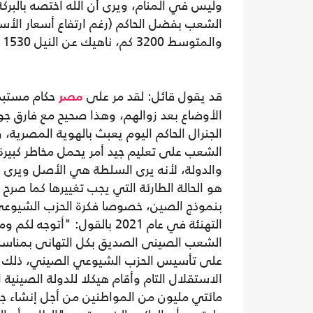
وليس في المنام، ويرى أن الله اختصه بالبركة
الشعب بفضل الحاكم (رغم ارتفاع أسعار الأ
والمتوسط 3200 كم، ناهيك عن النيل 1530 كم والبحيرات).
قد يقول قائل: لقد مر على
حكام مستبد
مصر
الأوضاع بعد زوالهم، وهذا صحيح مع فارق ج
الجنرال الحاكم اليوم يعبث بالهوية المصرية
الشعب على تعليم جيد أمر يحمل مخاطر كبير
والدولة، لأنه يرى السلطة هي الأصل ويرى
هو الحالة الطارئة التي يجب تغييرها كما صرح غ
بنموذج الصين، خصوصا فكرة الحزب الشيوعي
التهنئة في عام 2021 بالقول: "أتوج
على تأسيس الحزب الشيوعي الصيني، ذلك الص
مائتي مليون من المواطنين من أجل إنشاء جي