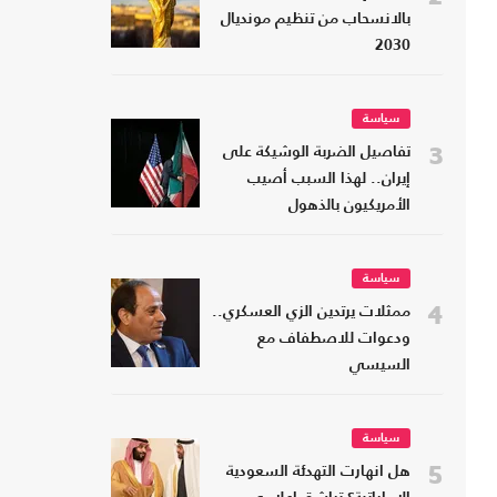
بالانسحاب من تنظيم مونديال
2030
سياسة
3
تفاصيل الضربة الوشيكة على
إيران.. لهذا السبب أصيب
الأمريكيون بالذهول
سياسة
4
ممثلات يرتدين الزي العسكري..
ودعوات للاصطفاف مع
السيسي
سياسة
5
هل انهارت التهدئة السعودية