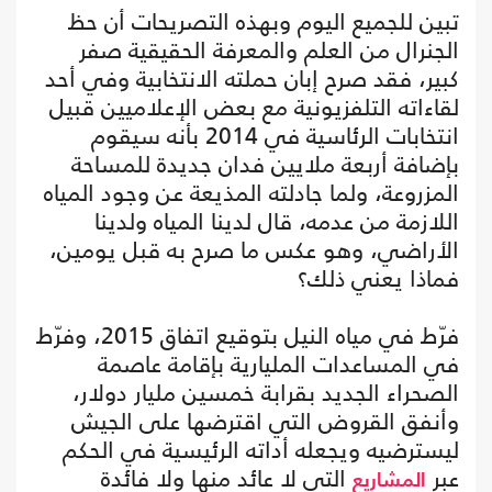
تبين للجميع اليوم وبهذه التصريحات أن حظ
الجنرال من العلم والمعرفة الحقيقية صفر
كبير، فقد صرح إبان حملته الانتخابية وفي أحد
لقاءاته التلفزيونية مع بعض الإعلاميين قبيل
انتخابات الرئاسية في 2014 بأنه سيقوم
بإضافة أربعة ملايين فدان جديدة للمساحة
المزروعة، ولما جادلته المذيعة عن وجود المياه
اللازمة من عدمه، قال لدينا المياه ولدينا
الأراضي، وهو عكس ما صرح به قبل يومين،
فماذا يعني ذلك؟
فرّط في مياه النيل بتوقيع اتفاق 2015، وفرّط
في المساعدات المليارية بإقامة عاصمة
الصحراء الجديد بقرابة خمسين مليار دولار،
وأنفق القروض التي اقترضها على الجيش
ليسترضيه ويجعله أداته الرئيسية في الحكم
عبر
التي لا عائد منها ولا فائدة
المشاريع