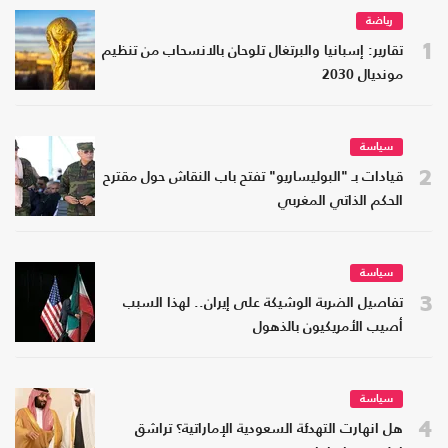
رياضة
1
تقارير: إسبانيا والبرتغال تلوحان بالانسحاب من تنظيم
مونديال 2030
سياسة
2
قيادات بـ "البوليساريو" تفتح باب النقاش حول مقترح
الحكم الذاتي المغربي
سياسة
3
تفاصيل الضربة الوشيكة على إيران.. لهذا السبب
أصيب الأمريكيون بالذهول
سياسة
4
هل انهارت التهدئة السعودية الإماراتية؟ تراشق