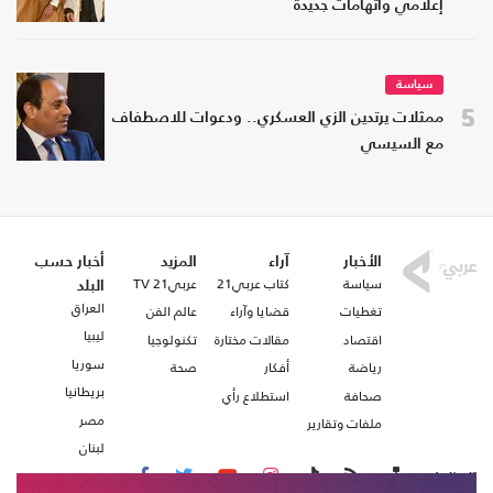
إعلامي واتهامات جديدة
سياسة
5
ممثلات يرتدين الزي العسكري.. ودعوات للاصطفاف
مع السيسي
الأخبار
آراء
المزيد
أخبار حسب
سياسة
كتاب عربي21
عربي21 TV
البلد
العراق
تغطيات
قضايا وآراء
عالم الفن
ليبيا
اقتصاد
مقالات مختارة
تكنولوجيا
سوريا
رياضة
أفكار
صحة
بريطانيا
صحافة
استطلاع رأي
مصر
ملفات وتقارير
لبنان
تابعنا على