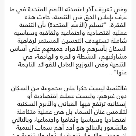
وفي تعريف آخر اعتمدته الأمم المتحدة في ما
عرف بإعلان الحق في التنمية، جاءت هذه
الفقرة: "تسلم (الأمم المتحدة) بأن التنمية
عملية اقتصادية واجتماعية وثقافية وسياسية
شاملة تستهدف التحسين المستمر لرفاهية
السكان بأسرهم والأفراد جميعهم على أساس
مشاركتهم، النشطة والحرة والهادفة، في
التنمية وفى التوزيع العادل للفوائد الناجمة
عنها".
فالتنمية ليست حكرا على مجموعة من السكان
دون غيرهم، وليست عملية اقتصادية أو
إسكانية ترتفع فيها المباني والأبرج السكنية
لتلامس عنان السماء بل هي عملية متكاملة
اقتصاديا وسياسيا وثقافيا واجتماعيا، وبالتالي
فالشعور بالنتائج هو أحد أهم سمات التنمية
إن وجدت وإلا فلا تنمية بلا ثمار ولا تنمية من