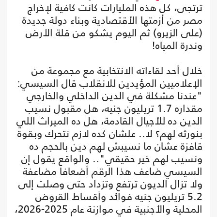
ترتجى، كل هذه المليارات كانت كافية لإخراج
مصر من أزمتها الأقتصادية وبناء دولة جديدة
(على الزيرو) ثم اليوم يشكو من قلة الأرض
وندرة المياه!
خلال أحد لقاءاته الانتخابية مع مجموعة من
الإعلاميين المؤيدين للانقلاب قال السيسي:
"عندنا مشكلة في الدين الداخلي والخارجي
مقداره 1.7 تريليون جنيه، هل مقبول نسيب
الدين ده للأجيال القادمة، هل ده الميراث اللي
بنورثه لهم؟ لا.. علشان كده لازم نتحرك وبقوة
قافزة عشان ما نسيبش لهم دين بالحجم ده
ونسيب لهم خير حقيقي".. والواقع يقول إن
السيسي ضاعف هذا الرقم أضعافا مضاعفة
ولا تزال الديون ترتفع وتزداد حتى وصلت إلى
5.2 تريليون جنيه فوائد وأقساط القروض
المحلية والأجنبية في موازنة عام 2025-2026،