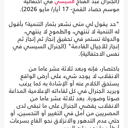
(الجنرال عبد الفتاح
في احتفالية
السيسي
موسم حصاد القمح- 17 أيار/ مايو 2026).
"حد يقول لي متى نشعر بثمار التنمية؟ بأقول
له التنمية لا تنتهي، والطموح لا ينتهي،
والدولة تستمر في تحقيق إنجاز ثم إنجاز ثم
إنجاز للأجيال القادمة" (الجنرال السيسي في
نفس الاحتفالية).
باختصار، فإنه وبعد ثلاثة عشر عاما من
الانقلاب لا يوجد شيء على أرض الواقع
يستحق الكلام عنه أو الإشادة به كما يرغب
ويريد الجنرال في كل لقاءاته الإعلامية المذاعة
صوتا وصورة. بعد ثلاثة عشر عاما من
الانقلاب يقضي الجنرال على ما تبقى لدى
المصريين من أمل في التغيير أو التحسين، أو
حتى عدم التدهور والانزلاق نحو القاع بسرعات
أبطأ مما نحن عليه اليوم.