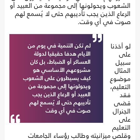
الشعوب ويحولونها إلى مجموعة من العبيد أو
الرعاع الذين يجب تأديبهم حتى لا يُسمع لهم
صوت في أي وقت.
لو أخذنا
لم تكن التنمية في يوم من
على
الأيام هدفا حقيقيا لدولة
سبيل
العساكر أو الضباط، بل كان
المثال
مشروعهم الأساسي هو
موضوع
كيف يسيطرون على الشعوب
التعليم،
ويحولونها إلى مجموعة من
فقد
العبيد أو الرعاع الذين يجب
قضى
تأديبهم حتى لا يُسمع لهم
الجنرال
صوت في أي وقت
على
التعليم
وقلص ميزانيته وطالب رؤساء الجامعات