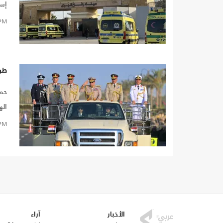
إسر
PM
طري
حمز
اله
وال
PM
في
الأخبار
آراء