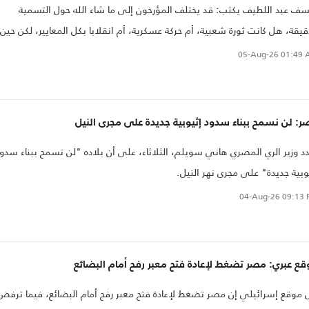
ف عبد اللطيف يكتب: قد يختلف المؤرخون إلى ما شاء الله حول التسمية
قيقة، هل كانت ثورة شعبية، أم حركة عسكرية، أم انقلابا بكل المعايير، لكن حين
س اللحظة بنتائجها، لا بشعاراتها، بمصير من صنعها أولا، وبثمن قراراتها لاحقا،
05-Aug-26
01:49 
ب تسمية ما جرى بغير اسمه، سلطة فردية استولت على البلاد باسم الشعب
ثم حكمته بمنطق لا يقل قسوة عما ادعت أنها أتت ل
1952، بهذا القياس، لم يكن سوى انقلاب عسكري كامل الأركان، أجهض حلما
: لن نسمح ببناء سدود إثيوبية جديدة على مجرى النيل
قراطيا وليدا، وعزل البلاد عن محيطها، وأثقل كاهل جيشها واقتصادها بأثمان لا
 وزير الري المصري هاني سويلم، الثلاثاء، على أن بلاده "لن تسمح ببناء سدو
ل تدفع حتى اليوم
وبية جديدة" على مجرى نهر النيل.
04-Aug-26
09:13 
ع عبري: مصر تضغط لإعادة فتح معبر رفح أمام البضائع
 موقع إسرائيلي إن مصر تضغط لإعادة فتح معبر رفح أمام البضائع، فيما ترفض