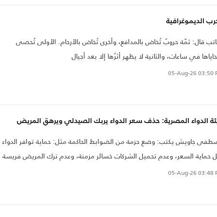
رب الديموغرافية
اتب قال: ثمّة حروبٌ تُخاض بالمدافع، وأخرى تُخاض بالأرحام. الأولى تُحصى
ياها في ساعات، والثانية لا يظهر أثرُها إلا بعد أجيال
05-Aug-26
03:50 
ئة الدواء المصرية: حذف سعر الدواء يربك الصيدلي ويرهق المريض
فى جاويش يكتب: وضع حزمة من الضوابط الحاكمة مثل: حماية توافر الدواء
 حماية السعر، وعدم تحميل الشركات خسائر مزمنة، وعدم ترك المريض فريسة
وق السوداء، مع مراعاة مراجعة سعر الدواء كل فترة مناسبة بناءً على: مؤشر
05-Aug-26
03:48 
ار المواد الخام، وسعر الصرف، وتكاليف الشحن، وتكلفة التشغيل المحلية، وذل
إطار هام جدا وهو مراعاة الفئات الحرجة في نسبة زيادة الأسعار، إضافة إلى
ية وجود الدعم الحكومي الحقيقي للدواء من الخزينة العامة لأصحاب الأمراض