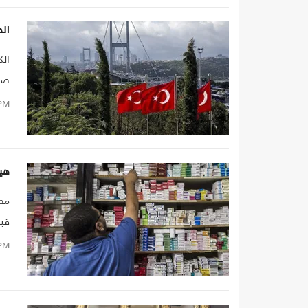
الح
الك
ضحا
PM
هي
مصط
قبل
للس
PM
أسع
في 
أهم