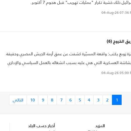
ائيل ذلك خشية تكرار "عمليات تهريب" قبل هجوم 7 أكتوبر.
04-Aug-26
07:36 
ق الخروج (6)
ة زوبع يكتب: واقعة المسيّرة كشفت عن عمق أزمة الجيش المصري وحقيقة
شاشة العسكرية التي هي عليه بسبب انشغاله بالعمل السياسي والإداري
اقتصادي. ورغم مرور عدة أيام لم نسمع صوت الجيش ممثلا في وزير دفاعه أو
04-Aug-26
05:00 
 الجنرال السيسي الذي يحكم كل شيء في مصر
1
2
3
4
5
6
7
8
9
10
التالي
المزيد
أخبار حسب البلد