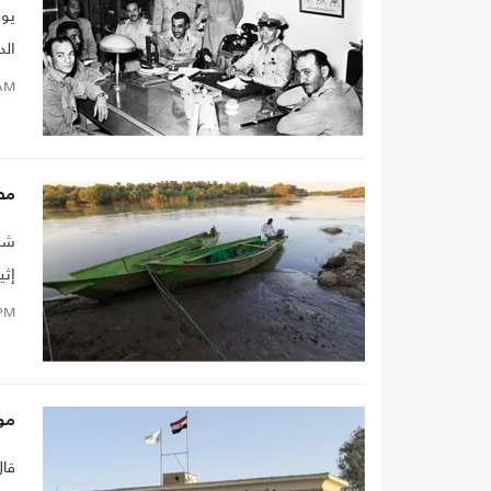
يوس
الد
تقا
AM
يصع
مصر
ديم
شدد
تزا
إثي
PM
موق
قال