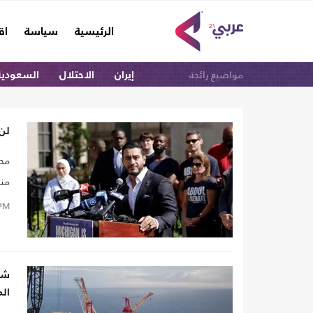
(current)
الرئيسية
سياسة
اق
مواضيع رائجة
إيران
الاحتلال
السعودية
لن 
منذ
علم
PM
تاب
شر
ال