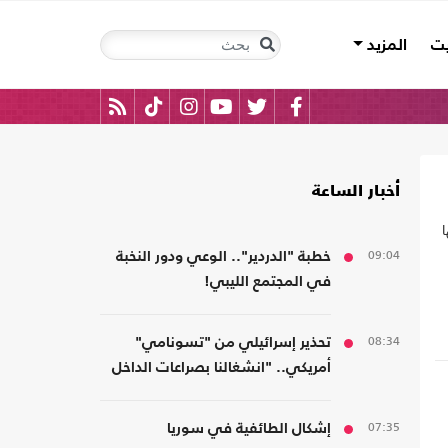
يت
المزيد
أخبار الساعة
ا
09:04
خطبة "الدردير".. الوعي ودور النخبة
في المجتمع الليبي!
08:34
تحذير إسرائيلي من "تسونامي"
أمريكي.. "انشغالنا بصراعات الداخل
يحجب ما يتغير بواشنطن"
07:35
إشكال الطائفية في سوريا