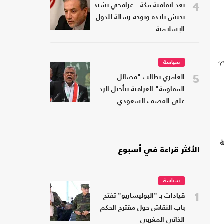
4
بعد اتفاقية مكة.. عراقجي يشيد
بجيش بلاده ويوجه رسالة للدول
الإسلامية
م،
سياسة
5
العامري يطالب "فصائل
المقاومة" العراقية بتأجيل الرد
على القصف السعودي
الأكثر قراءة في أسبوع
سياسة
1
قيادات بـ "البوليساريو" تفتح
باب النقاش حول مقترح الحكم
الذاتي المغربي