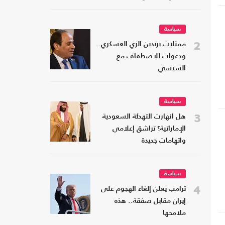
سياسة
2
ممثلات يرتدين الزي العسكري..
ودعوات للاصطفاف مع
السيسي
سياسة
3
هل انهارت التهدئة السعودية
الإماراتية؟ تراشق إعلامي
واتهامات جديدة
سياسة
4
ترامب يعلن إلغاء الهجوم على
ك
إيران مقابل صفقة.. هذه
ملامحها