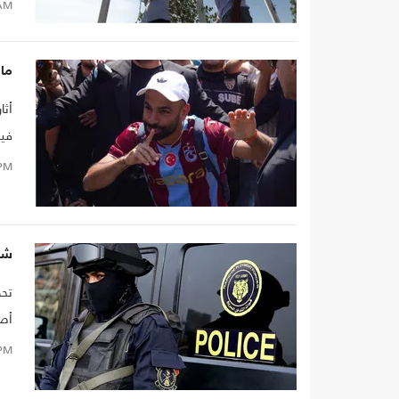
AM
مال
أثا
فيم
الأ
PM
شا
تحو
أصي
PM