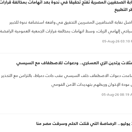
بة الصحفيين المصرية تفتح تحقيقا في ندوة بعد اتهامات بمخالفة قرارات
زمنة والحالات الحرجة
 التطبيع
صل نقابة الصحافيين المصريين التحقيق في واقعة استضافة ندوة للخبير
ياحي إلهامي الزيات، وسط اتهامات بمخالفة قرارات الجمعية العمومية الرافضة
طبيع مع الاحتلال الإسرائيلي.
05-Aug-26
03:10 
ثلات يرتدين الزي العسكري.. ودعوات للاصطفاف مع السيسي
عدت دعوات الاصطفاف خلف السيسي عقب حادث دمياط، بالتزامن مع التحذير
عودة الإخوان وربطهم بتهديدات الأمن القومي
05-Aug-26
08:19 
صر منا