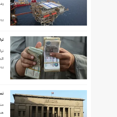
رفع
PM
تر
ترا
ال
PM
نسب
منذ
هذا