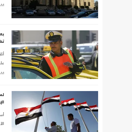
وخا
AM
حمل
مع 
محا
بعد
ال
تط
أثا
على
AM
لما
الإ
أسب
الأ