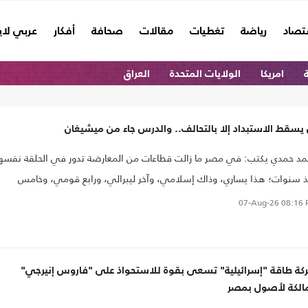
تصاد
رياضة
تغطيات
مقالات
صحافة
أفكار
عربي لا
امريكا
الولايات المتحدة
العراق
يسقط الاستبداد إلا بالتحالف.. والدرس جاء من ميشيغان
محمد حمدي يكتب: في مصر ما زالت قطاعات من المعارضة تدور في الحلقة نفسه
 سنوات؛ هذا يساري، وذاك إسلامي، وآخر ليبرالي، ورابع قومي، وخامس
اني. كل فريق يعتقد أنه يمتلك الحقيقة الكاملة، وأن الآخرين مجرد أدوات أو
07-Aug-26
08:16 
عين، أو أنهم يجب أن يتخلوا عن أفكارهم لينضموا إلى مشروعه وحده
كة طاقة "إسرائيلية" تسعى بقوة للاستحواذ على "فاروس إنيرجي"
مالكة لأصول بمصر