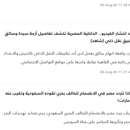
ضت معركة قانونية طويلة، انتهت مؤخرا بالحكم لصالحها بنسبة الطفلة التي كان
06-Aug-26
11:38 
ها جراء اغتصاب الأم، ونقلت مواقع، وفضائية الـ "بي بي سي" العربية، مقابل
السيدة التي حكم لها، وأمها، وهو ما فتح بابا للنقاش حول الموضوع، وبخاصة أ
مي المغتصبة أعلن أنه استند لفتوى لهيئة كبار العلماء أجازت نسبة الطفلة للأب
 انتشار الفيديو.. الداخلية المصرية تكشف تفاصيل أزمة سيدة وسائق
مغتصب.
بيق نقل ذكي (شاهد)
رت واقعة اتهام سائق يعمل لدى أحد تطبيقات النقل الذكي بالتحرش والاعتداء
 راكبة في القاهرة تفاعلا واسعا على مواقع التواصل الاجتماعي.
06-Aug-26
11:31 
ذا تتردد مصر في الانضمام لتحالف بحري تقوده السعودية وتغيب عنه
مارات؟
اب تردد مصر بالانضمام للتحالف البحري السعودي، رغم تصاعد تهديدات البحر
حمر وتأثيرها المباشر على قناة السويس