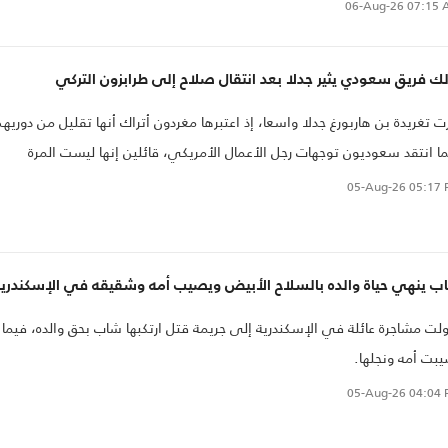
06-Aug-26
07:15 
ك فريق سعودي يثير جدلا بعد انتقال صلاح إلى طرابزون التركي
رت تغريدة بن هاربورغ جدلا واسعا، إذ اعتبرها مغردون أتراك أنها تقليل من دوريه
ا انتقد سعوديون توجهات رجل الأعمال الأمريكي، قائلين إنها ليست المرة
ولى التي يعمد فيها إلى إثارة الجدل.
05-Aug-26
05:17 
ب ينهي حياة والده بالسلاح الأبيض ويصيب أمه وشقيقه في الإسكندرية
لت مشاجرة عائلة في الإسكندرية إلى جريمة قتل ارتكبها شاب بحق والده، فيما
بت أمه ونجلها.
05-Aug-26
04:04 