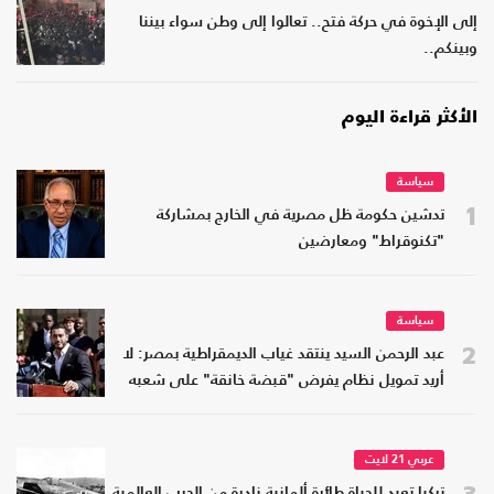
إلى الإخوة في حركة فتح.. تعالوا إلى وطن سواء بيننا
وبينكم..
الأكثر قراءة اليوم
سياسة
1
تدشين حكومة ظل مصرية في الخارج بمشاركة
"تكنوقراط" ومعارضين
سياسة
2
عبد الرحمن السيد ينتقد غياب الديمقراطية بمصر: لا
أريد تمويل نظام يفرض "قبضة خانقة" على شعبه
عربي 21 لايت
3
تركيا تعيد للحياة طائرة ألمانية نادرة من الحرب العالمية