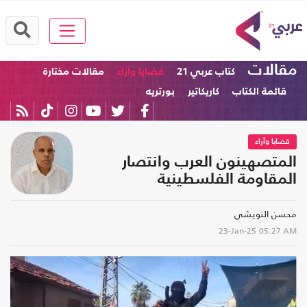
مقالات
كتاب عربي 21
قضايا وآراء
مقالات مختارة
قائمة الكتاب
كاريكاتير
بورتريه
قضايا وآراء
المتصهينون العرب وانتصار
المقاومة الفلسطينية
محسن النويشي
23-Jan-25
05:27 AM