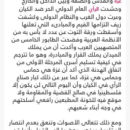
والقدس والضفة وبين الداخل والخارج
غزة
وحشدت
العام الدولي الحر ضد الكيان
الرأي
وعرت دول الغرب والنظام الدولى وكشفت
زيف التزامها القيم والمبادىء التي تعلنها
وأسقطت ورقة التوت عن عدد لا بأس به من
الأنظمة العربية وفضحت الطابور الخامس من
المتصهيين العرب وأكدت أن من يملك
الميدان يملك القرار والمبادرة، وهو ما تترجم
في كيفية تسليم أسرى المرحلة الأولى من
اتفاق الهدنة الذي أكد أن غزة هي حماس
وحماس هي غزة، كما عبر عن ذلك كبار صناع
الرأي في الكيان وأن اليوم التالي لن يكون إلا
فلسطينيا في صالح القضية والمقاومة ولا
موقع فيه للخونة المطبعين رافعي أسلحتهم
في وجه أبناء شعبهم.
ومع ذلك تتعالى الأصوات وتنعق بعدم انتصار
المقاومة ويذهب بعضها إلى القول بأنها قد