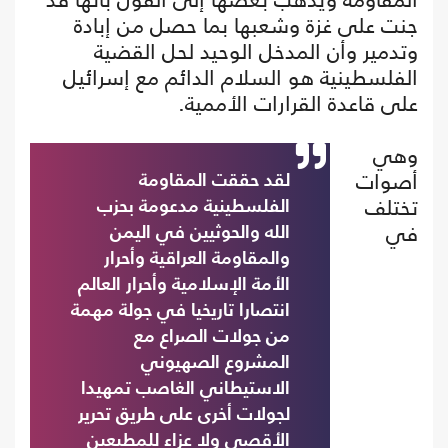
جنت على غزة وشعبها بما حصل من إبادة
وتدمير وأن المدخل الوحيد لحل القضية
الفلسطينية هو السلام الدائم مع إسرائيل
على قاعدة القرارات الأممية.
وهي
أصوات
لقد حققت المقاومة
تختلف
الفلسطينية مدعومة بحزب
في
الله والحوثيين في اليمن
والمقاومة العراقية وأحرار
الأمة الإسلامية وأحرار العالم
انتصارا تاريخيا في جولة مهمة
من جولات الصراع مع
المشروع الصهيوني
الاستيطاني الغاصب تمهيدا
لجولات أخرى على طريق تحرير
الأقصى ولا عزاء للمطبعين