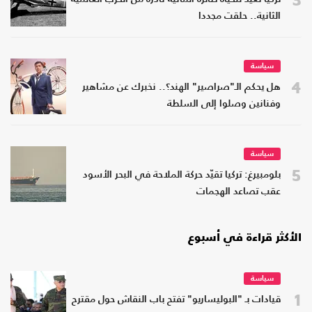
الثانية.. حلقت مجددا
سياسة
4
هل يحكم الـ"صراصير" الهند؟.. نخبرك عن مشاهير
وفنانين وصلوا إلى السلطة
سياسة
5
بلومبيرغ: تركيا تقيّد حركة الملاحة في البحر الأسود
عقب تصاعد الهجمات
الأكثر قراءة في أسبوع
سياسة
1
قيادات بـ "البوليساريو" تفتح باب النقاش حول مقترح