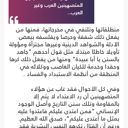
المتصهينين العرب وغير
العرب..
منطلقاتها وتلتقي في مخرجاتها، فمنها من
يفعل ذلك شفقة وحرصا ويفلسفه ببعض
الأدلة والشواهد الدينية وغيرها مجتزأة ومؤولة
تأويلا خاطئا مبتذلا مثل قول أحدهم "جاهد
بالسنن يا أبا عبيدة" ومنها من يفعل ذلك كرها
وحقدا وخدمة للكيان الغاصب ووكلائه في
المنطقة من أنظمة الاستبداد والفساد .
وفي كل الأحوال فقد غاب عن هؤلاء
المتصهينين أن رد الاعتداء لا يتم إلا
بالمقاومة وتلك سنن التاريخ وأصل الوجود
الإنساني "فمن اعتدى عليكم فاعتدوا عليه
بمثل ما اعتدى عليكم"، صدق الله العظيم.
ورغم أن القتال تكرهه النفس البشرية فقد