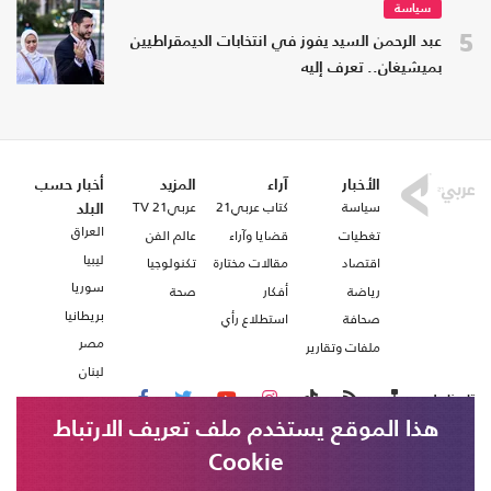
سياسة
5
عبد الرحمن السيد يفوز في انتخابات الديمقراطيين
بميشيغان.. تعرف إليه
الأخبار
آراء
المزيد
أخبار حسب
سياسة
كتاب عربي21
عربي21 TV
البلد
العراق
تغطيات
قضايا وآراء
عالم الفن
ليبيا
اقتصاد
مقالات مختارة
تكنولوجيا
سوريا
رياضة
أفكار
صحة
بريطانيا
صحافة
استطلاع رأي
مصر
ملفات وتقارير
لبنان
تابعنا على
هذا الموقع يستخدم ملف تعريف الارتباط
Cookie
من نحن