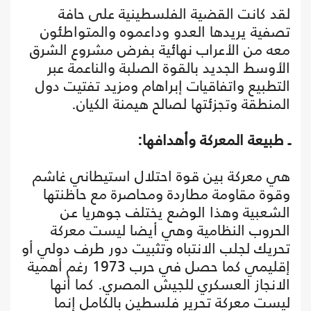
لقد كانت القضية الفلسطينية على حافة
تصفية يريدها العدو وداعموه والمتواطئون
معه من الأعراب نهائية بفرض مشروع الشرق
الأوسط الجديد بالقوة الصلبة والناعمة عبر
التطبيع واتفاقيات إبراهام ومزيد تفتيت دول
المنطقة وتجزئتها لصالح هيمنة الكيان.
ـ طبيعة المعركة وأهدافها:
هي معركة بين قوة احتلال استيطاني غاشم
وقوة مقاومة مطاردة ومحاصرة مع حاظنتها
الشعبية وهذا الوضع يختلف جوهريا عن
الحروب النظامية وهي أيضا ليست معركة
تحريك لجلب الانتباه وتثبيت دور طرف دولي أو
إقليمي كما حصل في حرب 1973 رغم أهمية
الانجاز العسكري للجيش المصري. كما أنها
ليست معركة تحرير فلسطين بالكامل إنما