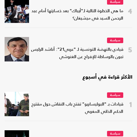
سياسة
4
ما هي الخطوة التالية لـ"أيباك" بعد خسارتها أمام عبد
الرحمن السيد في ميشيغان؟
سياسة
5
قيادي بالنهضة التونسية لـ "عربي21": أناشد الرئيس
تبون بالوساطة للإفراج عن الغنوشي
الأكثر قراءة في أسبوع
سياسة
1
قيادات بـ "البوليساريو" تفتح باب النقاش حول مقترح
الحكم الذاتي المغربي
سياسة