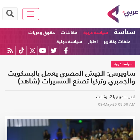
سياسة
سياسة عربية
مقابلات
حقوق وحريات
ملفات وتقارير
اختبار
سياسة دولية
سياسة عربية
ساويرس: الجيش المصري يعمل بالبسكويت
والجمبري وتركيا تصنع المسيرات (شاهد)
لندن – عربي21، وكالات
09-May-25
08:50 AM