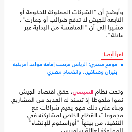
وأوضح أن "الشركات المملوكة للحكومة أو
التابعة للجيش لا تدفع ضرائب أو جمارك"،
مشيرا إلى أن "المنافسة من البداية غير
عادلة".
اقرأ أيضا:
موقع مصري: الرياض عرضت إقامة قواعد أمريكية
بتيران وصنافير.. وانقسام مصري
وتحت نظام
، حقق اقتصاد الجيش
السيسي
نموا ملحوظا إذ تسند له العديد من المشاريع.
وبناء على ذلك فهو يقيم شراكات مع
مجموعات القطاع الخاص لمشاركته في
التنفيذ، من بينها "أوراسكوم للإنشاء"
المملوكة لعائلة ساويرس.