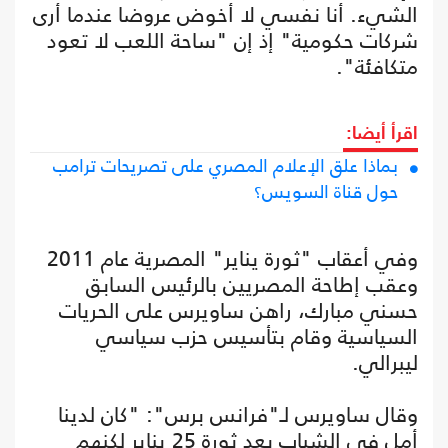
الشيء. أنا نفسي لا أخوض عروضا عندما أرى
شركات حكومية" إذ إن "ساحة اللعب لا تعود
متكافئة".
اقرأ أيضا:
بماذا علق الإعلام المصري على تصريحات ترامب
حول قناة السويس؟
وفي أعقاب "ثورة يناير" المصرية عام 2011
وعقب إطاحة المصريين بالرئيس السابق
حسني مبارك، راهن ساويرس على الحريات
السياسية وقام بتأسيس حزب سياسي
ليبرالي.
وقال ساويرس لـ"فرانس برس": "كان لدينا
أمل في الشباب بعد ثورة 25 يناير لكنهم