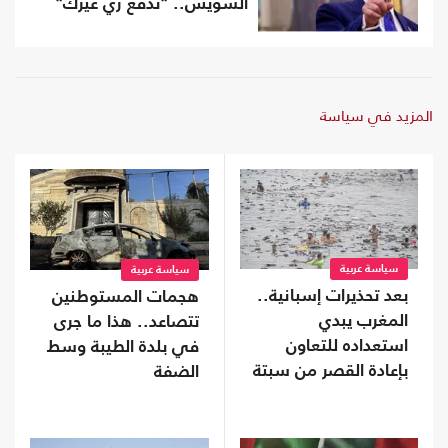
السويس.. "تدفع زي غيرك"
المزيد في سياسة
سياسة عربية
سياسة عربية
بعد تحذيرات إسبانية..
هجمات المستوطنين
المغرب يبدي
تتصاعد.. هذا ما جرى
استعداده للتعاون
في بلدة الطيبة وسط
بإعادة القصر من سبتة
الضفة