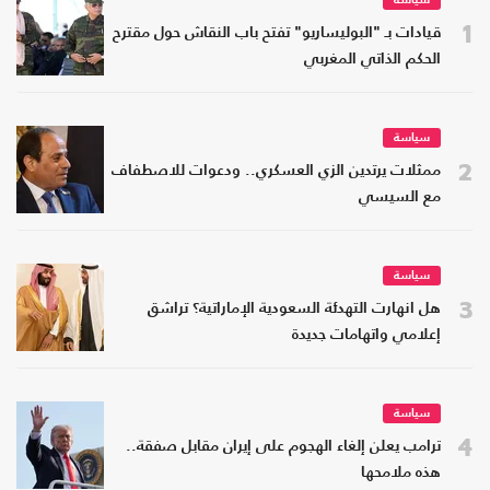
سياسة
1
قيادات بـ "البوليساريو" تفتح باب النقاش حول مقترح
الحكم الذاتي المغربي
سياسة
2
ممثلات يرتدين الزي العسكري.. ودعوات للاصطفاف
مع السيسي
سياسة
3
هل انهارت التهدئة السعودية الإماراتية؟ تراشق
إعلامي واتهامات جديدة
سياسة
4
ترامب يعلن إلغاء الهجوم على إيران مقابل صفقة..
هذه ملامحها