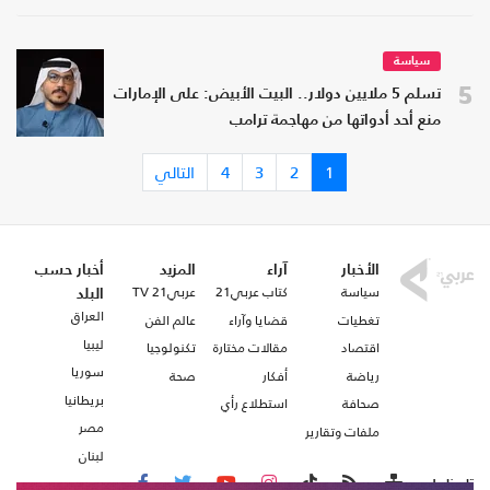
سياسة
5
تسلم 5 ملايين دولار.. البيت الأبيض: على الإمارات
منع أحد أدواتها من مهاجمة ترامب
1
2
3
4
التالي
الأخبار
آراء
المزيد
أخبار حسب
سياسة
كتاب عربي21
عربي21 TV
البلد
العراق
تغطيات
قضايا وآراء
عالم الفن
ليبيا
اقتصاد
مقالات مختارة
تكنولوجيا
سوريا
رياضة
أفكار
صحة
بريطانيا
صحافة
استطلاع رأي
مصر
ملفات وتقارير
لبنان
تابعنا على