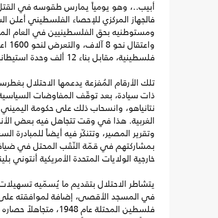
أبيب..، وهو يومياً يمارس طقوسه في القتل،
فالجهاز المركزي للإحصاء الفلسطيني أعلن الش
فلسطينية، مقابل بناء 12 ألف وحدة استيطانية.
تلك الأرقام المُفزعة يدعمها الاحتلال بغطر
نتانياهو، وانسحاب ذلك على حكومة اليميني ا
الغربية. هذا في وقت تتجاهل فيه بعض الأنظم
بمشاركتهم في قمّة النّقَب المحتل في ضيافة و
خارجية الولايات المتحدة الأمريكية أنتوني بلي
يتشاطر الاحتلال بتقديم ما يُسمّيه تسهيلات
في المسجد الأقصى، إضافة لموافقته على 