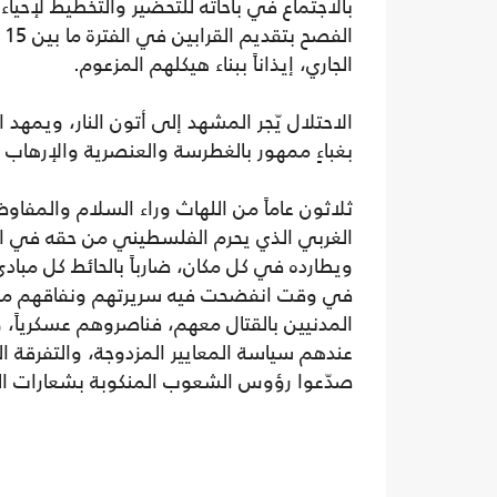
بالاجتماع في باحاته للتحضير والتخطيط لإحياء
الجاري، إيذاناً ببناء هيكلهم المزعوم.
الاحتلال يّجر المشهد إلى أتون النار، ويمهد 
بغباءٍ ممهور بالغطرسة والعنصرية والإرهاب ا
ثلاثون عاماً من اللهاث وراء السلام والمفا
الغربي الذي يحرم الفلسطيني من حقه في الت
ويطارده في كل مكان، ضارباً بالحائط كل مبا
في وقت انفضحت فيه سريرتهم ونفاقهم مؤخرا
المدنيين بالقتال معهم، فناصروهم عسكرياً، و
عندهم سياسة المعايير المزدوجة، والتفرقة 
صدّعوا رؤوس الشعوب المنكوبة بشعارات الحر