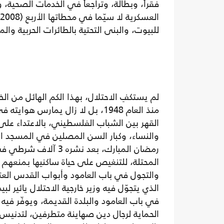
فقراً، وبطالة، وتراجعاً في الخدمات الصحية، 
للبيوت، والبنى التحتية بالطائرات الحربية والم
لم يستكفِ الاحتلال، بهذا الكم الهائل من ا
منذ العام 1948، بل لا زال يمارس هوا
القهر بين الشباب الفلسطيني، بالاعتداء على
والنساء، وكبار السن المصلين في المسجد 
رمضان المبارك، بعد نشره 
المحتلة، للتنغيص على حياة ساكنيها بمنعهم م
والتجول في باب العامود وأبواب القدس الع
الذي يتجوّل فيه وزير خارجية الاحتلال يائير لب
في باب العامود والبلدة القديمة، ويوفّر فيه
الحماية لرجال دين صهاينة متطرفين، لتدني