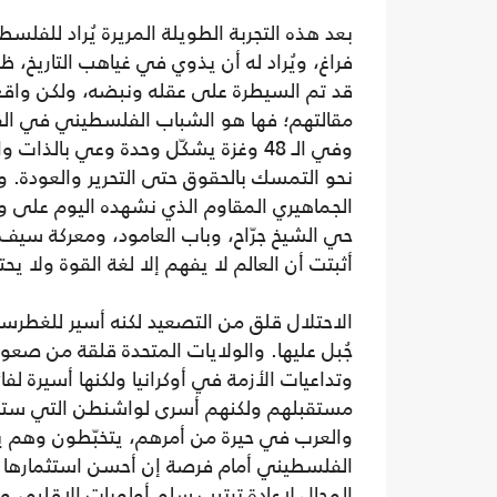
بعد هذه التجربة الطويلة المريرة يُراد للفل
فراغ، ويُراد له أن يذوي في غياهب التاريخ، ظن
قد تم السيطرة على عقله ونبضه، ولكن واقع 
مقالتهم؛ فها هو الشباب الفلسطيني في ا
وفي الـ 48 وغزة يشكّل وحدة وعي بالذات
نحو التمسك بالحقوق حتى التحرير والعودة. و
الجماهيري المقاوم الذي نشهده اليوم على وق
حي الشيخ جرّاح، وباب العامود، ومعركة سيف
أثبتت أن العالم لا يفهم إلا لغة القوة ولا يحتر
الاحتلال قلق من التصعيد لكنه أسير للغطرسة
جُبل عليها. والولايات المتحدة قلقة من صعو
وتداعيات الأزمة في أوكرانيا ولكنها أسيرة لف
مستقبلهم ولكنهم أسرى لواشنطن التي ستدف
والعرب في حيرة من أمرهم، يتخبّطون وهم 
الفلسطيني أمام فرصة إن أحسن استثمارها في
المجال لإعادة ترتيب سلم أولويات الإقليم،