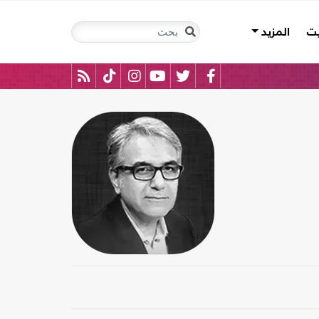
يت
المزيد