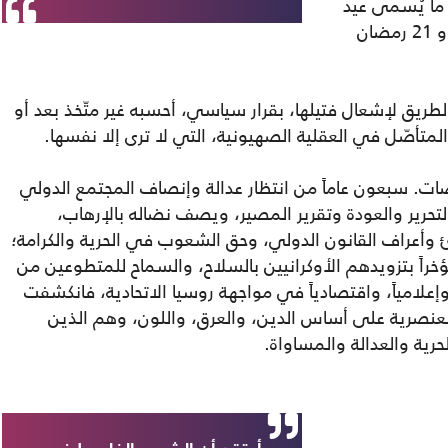
 ما يُسمى عيد
الفصح بتقديم القرابين في الفترة ما بين 15 و 21 رمضان
الطريق لإشعال فتيلها، بقرار سياسي، أحسبه غير متّخذ بعد أو
لمتأصّل في العقلية الصهيونية، التي لا ترى إلا نفسها.
وضات. سبعون عاماً من انتظار عدالة وإنصاف المجتمع الدولي
حرير والعودة وتقرير المصير، ويصف نضاله بالإرهاب،
دئ وأعراف القانون الدولي، وحق الشعوب في الحرية والكرامة؛
ً بتزويدهم الأوكرانيين بالسلاح، والسماح للمتطوعين من
إعلامياً، واقتصادياً في مواجهة روسيا الاتحادية، فانكشفت
العنصرية على أساس الدين، والعرق، واللون، وهم الذين
ية والعدالة والمساواة.