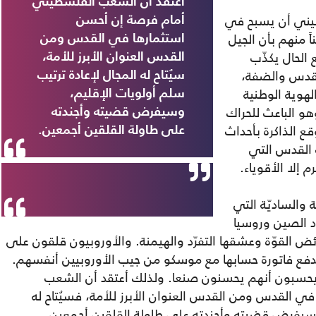
أعتقد أن الشعب الفلسطيني
سطيني أن يسبح في
أمام فرصة إن أحسن
اً منهم بأن الجيل
استثمارها في القدس ومن
الحال يكذّب
القدس العنوان الأبرز للأمة،
لقدس والضفة،
سيُتاح له المجال لإعادة ترتيب
 والهوية الوطنية
سلم أولويات الإقليم،
هو الباعث للحراك
وسيفرض قضيته وأجندته
ع الذاكرة بأحداث
على طاولة القلقين أجمعين.
 القدس التي
م إلا الأقوياء.
 والساديّة التي
د الصين وروسيا
ائض القوّة وعشقها التفرّد والهيمنة. والأوروبيون قلقون على
ع فاتورة حسابها مع موسكو من جيب الأوروبيين أنفسهم.
يحسبون أنهم يحسنون صنعا. ولذلك أعتقد أن الشعب
 القدس ومن القدس العنوان الأبرز للأمة، فسيُتاح له
 وسيفرض قضيته وأجندته على طاولة القلقين أجمعين.