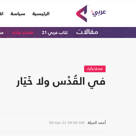
(current)
الرئيسية
سياسة
اق
مقالات
كتاب عربي 21
قضايا وآراء
مق
قضايا وآراء
في القُدْس ولا خَيَار
أحمد الحيلة
06-Apr-22
09:04 AM