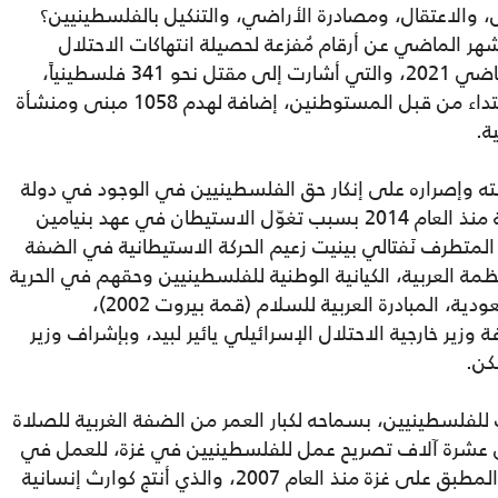
 والاعتقال، ومصادرة الأراضي، والتنكيل بالفلسطينيين؟
هر الماضي عن أرقام مُفزعة لحصيلة انتهاكات الاحتلال
ومستوطنيه بحق الفلسطينيين في العام الماضي 2021، والتي أشارت إلى مقتل نحو 341 فلسطينياً،
واعتقال نحو 8 آلاف، والتعرض لنحو 1600 اعتداء من قبل المستوطنين، إضافة لهدم 1058 مبنى ومنشأة
سته وإصراره على إنكار حق الفلسطينيين في الوجود في دولة
ذات سيادة، بعد توقّف المفاوضات السياسية منذ العام 2014 بسبب تغوّل الاستيطان في عهد بنيامين
لمتطرف نَفتالي بينيت زعيم الحركة الاستيطانية في الضفة
ة العربية، الكيانية الوطنية للفلسطينيين وحقهم في الحرية
وتقرير المصير، وتتنكّر فيه أيضاً للمبادرة السعودية، المبادرة العربية للسلام (قمة بيروت 2002)،
زير خارجية الاحتلال الإسرائيلي يائير لبيد، وبإشراف وزير
نكن.
 للفلسطينيين، بسماحه لكبار العمر من الضفة الغربية للصلاة
عشرة آلاف تصريح عمل للفلسطينيين في غزة، للعمل في
فلسطين المحتلة عام 1948، متجاهلاً حصاره المطبق على غزة منذ العام 2007، والذي أنتج كوارث إنسانية