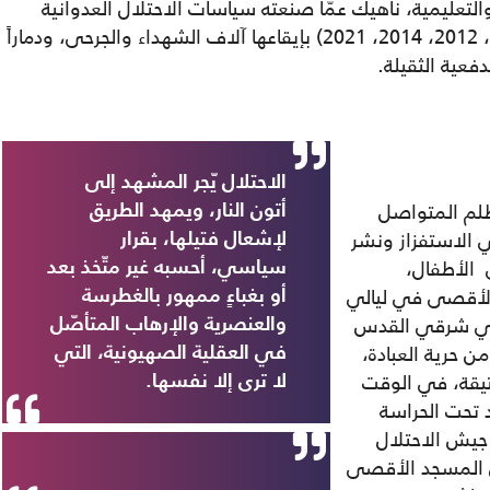
والتعليمية، ناهيك عمّا صنعته سياسات الاحتلال العدوانية
العسكرية لا سيّما في محطاتها الأربع (2008، 2012، 2014، 2021) بإيقاعها آلاف الشهداء والجرحى، ودماراً
دفعية الثقيلة.
الاحتلال يّجر المشهد إلى
لظلم المتواصل
أتون النار، ويمهد الطريق
يته في الاستفزاز ونشر
لإشعال فتيلها، بقرار
 الأطفال،
سياسي، أحسبه غير متّخذ بعد
الأقصى في ليالي
أو بغباءٍ ممهور بالغطرسة
3 آلاف شرطي في شرقي القدس
والعنصرية والإرهاب المتأصّل
ن حرية العبادة،
في العقلية الصهيونية، التي
تيقة، في الوقت
لا ترى إلا نفسها.
يد تحت الحراسة
 جيش الاحتلال
س المسجد الأقصى