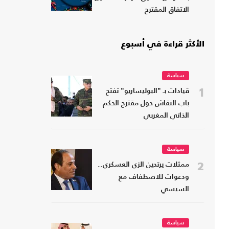
الاتفاق المقترح
الأكثر قراءة في أسبوع
سياسة
1
قيادات بـ "البوليساريو" تفتح
باب النقاش حول مقترح الحكم
الذاتي المغربي
سياسة
2
ممثلات يرتدين الزي العسكري..
ودعوات للاصطفاف مع
السيسي
سياسة