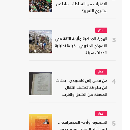
الاقتراب من السلطة.. ماذا عن
مشروع التغيير؟
أفكار
3
الهجرة الجماعية وأزمة الثقة في
النموذج المغربي.. قراءة تحليلية
لأحداث سبتة
أفكار
4
من فاس إلى كامبريدج.. رحلات
ابن بطوطة تكشف انتقال
المعرفة بين الشرق والغرب
أفكار
5
الشعبوية وأزمة الديمقراطية..
كيف أعاد الشعب رسم حدود