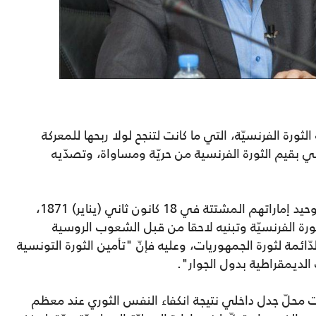
رة الفرنسيّة، التي ما كانت لتنجح لولا ربحها للمعركة
ي بقيم الثورة الفرنسية من حريّة ومساواة، وتصدّيه
كما أكّد المرزوقي على أنّ نجاح الألمان في توحيد إماراتهم المشتتة في 18 كانون ثاني (يناير) 1871،
ورة الفرنسيّة وتبنيه لاحقا من قبل الشعوب الروسية
دّائمة لثورة الجمهوريات، وعليه فإنّ "تأمين الثورة التونسية
 الديمقراطية بدول الجوار".
ت محلّ جدل داخلي نتيجة انكفاء النفس الثوري عند معظم