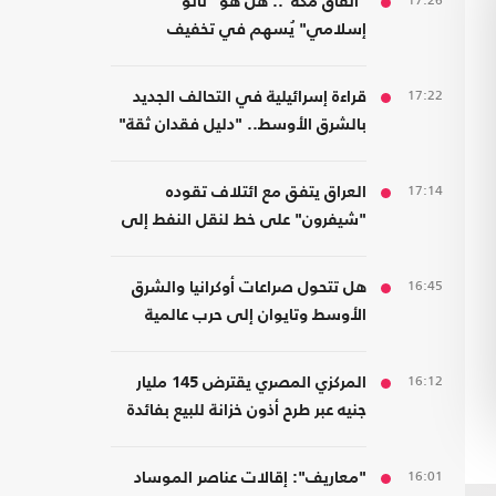
17:26
"اتفاق مكة".. هل هو "ناتو
إسلامي" يُسهم في تخفيف
الضغوط على أمريكا؟
17:22
قراءة إسرائيلية في التحالف الجديد
بالشرق الأوسط.. "دليل فقدان ثقة"
17:14
العراق يتفق مع ائتلاف تقوده
"شيفرون" على خط لنقل النفط إلى
موانئ سوريا والأردن
16:45
هل تتحول صراعات أوكرانيا والشرق
الأوسط وتايوان إلى حرب عالمية
واحدة؟
16:12
المركزي المصري يقترض 145 مليار
جنيه عبر طرح أذون خزانة للبيع بفائدة
مرتفعة
16:01
"معاريف": إقالات عناصر الموساد