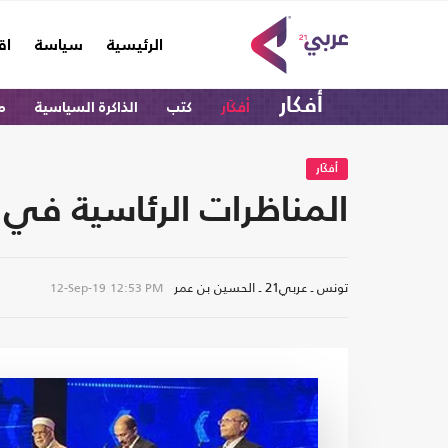
(current)
الرئيسية
سياسة
اق
أفكار
أفكَار
كتب
الذاكرة السياسية
م
أفكَار
المناظرات الرئاسية في 
تونس ـ عربي21 ـ الحسين بن عمر
12-Sep-19
12:53 PM