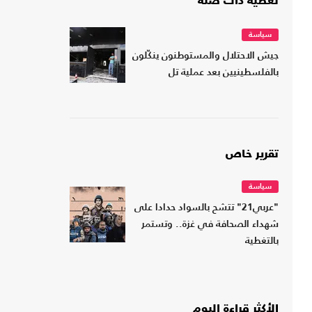
تغطية ذات صلة
سياسة
جيش الاحتلال والمستوطنون ينكّلون
بالفلسطينيين بعد عملية تل
تقرير خاص
سياسة
"عربي21" تتشح بالسواد حدادا على
شهداء الصحافة في غزة.. وتستمر
بالتغطية
الأكثر قراءة اليوم