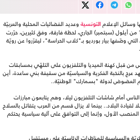
ها وسائل الإعلام
وعديد الفضائيات المحلية والعربيّة
التونسية
استعدادا للانتخابات الرئاسية المرتقبة يوم 15 من أيلول (سبتمبر) الجاري، لحظة فارقة، وفق كثيرين، حرّرت
ي وصّفها بيار بورديو بـ"كلاب الحراسة"، ليقرّروا عن رويّة
 من قبل كهنة الميديا والتلفزيون على التلهّي بمسابقات
 عرج بالنخبة الفكرية والسياسيّة من سقيفة بني ساعدة، أين
كم العضوض لدولة "بسمارك" الوطنيّة..
ناس أمام شاشات التلفزيون ليلا، وهم يتابعون مبارزات
قيادة البلاد.. بينما لا يزال قسم من العرب يتقاتل بالسلاح
منصب الأول، وإنما إلى التوافق على آلية سياسية يحتكم
كريّة والسياسية للمناظرات الرئاسيّة على مستقبل