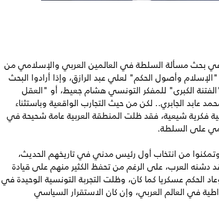
، في بحث مسألة السلطة في العالمين العربي والإسلامي من
ا "الإسلام وأصول الحكم" لعلي عبد الرازق، وإذا أرادوا البحث
الفتنة الكبرى" للمفكر التونسي هشام جعيط، أو "العقل
د عابد الجابري.. لكن من حيث التجارب الواقعية وباستثناء
جعية فكرية شيعية، فقد ظلت المنطقة العربية عامة شحيحة في
مي على السلطة.
دما نجح المصريون في ثورة يناير 2011، وتمكنوا من انتخاب أول رئيس مدني في تاريخهم الحديث،
قد دشنه العرب، على الرغم من تحفظ الكثير منهم على قيادة
عاد الحكم عسكريا كما كان، وظلت التجربة التونسية الوحيدة في
راطية في العالم العربي، وإن كان الاستقرار السياسي