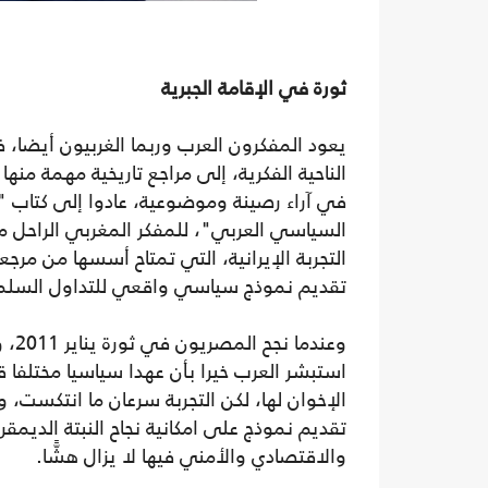
ثورة في الإقامة الجبرية
يعود المفكرون العرب وربما الغربيون أيضا
الناحية الفكرية، إلى مراجع تاريخية مهمة منه
في آراء رصينة وموضوعية، عادوا إلى كتاب "
السياسي العربي"، للمفكر المغربي الراحل محم
التجربة الإيرانية، التي تمتاح أسسها من مر
تقديم نموذج سياسي واقعي للتداول السل
وعن
استبشر العرب خيرا بأن عهدا سياسيا مختلفا 
الإخوان لها، لكن التجربة سرعان ما انتكست، و
تقديم نموذج على امكانية نجاح النبتة الديمق
والاقتصادي والأمني فيها لا يزال هشًّا.