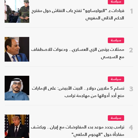
سياسة
1
قيادات بـ "البوليساريو" تفتح باب النقاش حول مقترح
الحكم الذاتي المغربي
سياسة
2
ممثلات يرتدين الزي العسكري.. ودعوات للاصطفاف
مع السيسي
سياسة
3
تسلم 5 ملايين دولار.. البيت الأبيض: على الإمارات
منع أحد أدواتها من مهاجمة ترامب
سياسة
4
ترامب يحدد موعد بدء المفاوضات مع إيران.. ويكشف
مفاجأة حول "الهجوم الملغي"