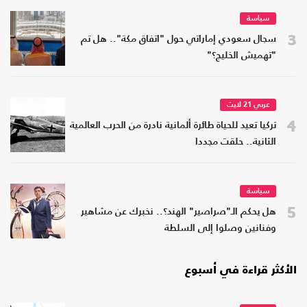
سياسة
3
سجال سعودي إماراتي حول "اتفاق مكة".. هل تم
"تهميش الخليج؟"
عربي 21 لايت
4
تركيا تعيد للحياة طائرة ألمانية نادرة من الحرب العالمية
الثانية.. حلقت مجددا
سياسة
5
هل يحكم الـ"صراصير" الهند؟.. نخبرك عن مشاهير
وفنانين وصلوا إلى السلطة
الأكثر قراءة في أسبوع