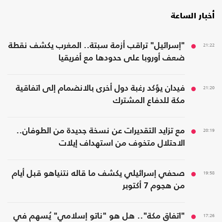
أخبار الساعة
21:22
"إسرائيل" تراقب أزمة سبتة.. المغرب يكشف نقطة
ضعف أوروبا على حدودها مع أفريقيا
21:20
فيدان يؤكد رغبة دول أخرى بالانضمام إلى اتفاقية
مكة للدفاع المشترك
20:19
مع تزايد التقديرات عن نسخة جديدة من الطوفان..
الاحتلال متخوف من استهداف إيلات
19:58
صحفي إسرائيلي يكشف ما قاله نتنياهو قبل أيام
من هجوم 7 أكتوبر
17:26
"اتفاق مكة".. هل هو "ناتو إسلامي" يُسهم في