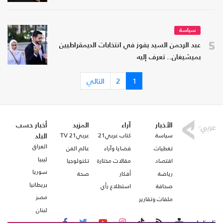
سياسة
5
عبد الرحمن السيد يفوز في انتخابات الديمقراطيين
بميشيغان.. تعرف إليه
1
2
التالي
الأخبار
آراء
المزيد
أخبار حسب
سياسة
كتاب عربي21
عربي21 TV
البلد
العراق
تغطيات
قضايا وآراء
عالم الفن
ليبيا
اقتصاد
مقالات مختارة
تكنولوجيا
سوريا
رياضة
أفكار
صحة
بريطانيا
صحافة
استطلاع رأي
مصر
ملفات وتقارير
لبنان