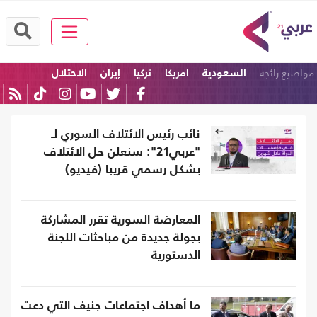
مواضيع رائجة
السعودية
امريكا
تركيا
إيران
الاحتلال
كرة القدم
نائب رئيس الائتلاف السوري لـ
"عربي21": سنعلن حل الائتلاف
بشكل رسمي قريبا (فيديو)
المعارضة السورية تقرر المشاركة
بجولة جديدة من مباحثات اللجنة
الدستورية
ما أهداف اجتماعات جنيف التي دعت