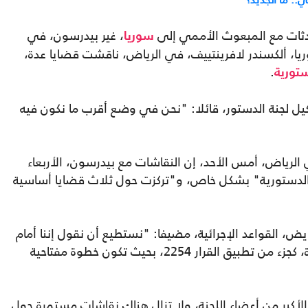
حادثات مع المبعوث الأممي إلى
، غير بيدرسون، في
سوريا
، ألكسندر لافرينتييف، في الرياض، ناقشت قضايا عدة،
.
ستورية
ل لجنة الدستور، قائلا: "نحن في وضع أقرب ما نكون فيه
لرياض، أمس الأحد، إن النقاشات مع بيدرسون، الأربعاء
الدستورية" بشكل خاص، و"تركزت حول ثلاث قضايا أساسية
يض، القواعد الإجرائية، مضيفا: "نستطيع أن نقول إننا أمام
لجنة دستورية، سَتَتَشكل برعاية الأمم المتحدة، كجزء من تطبيق القرار 2254، بحيث تكون خطوة مفتاحية
لأكبر من أعضاء اللجنة، ولا تزال هناك نقاشات مستمرة حول