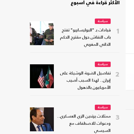
الأكثر قراءة في أسبوع
سياسة
1
قيادات بـ "البوليساريو" تفتح
باب النقاش حول مقترح الحكم
الذاتي المغربي
سياسة
2
تفاصيل الضربة الوشيكة على
إيران.. لهذا السبب أصيب
الأمريكيون بالذهول
سياسة
3
ممثلات يرتدين الزي العسكري..
ودعوات للاصطفاف مع
السيسي