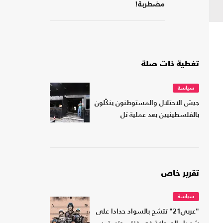
مضطربة!
تغطية ذات صلة
سياسة
جيش الاحتلال والمستوطنون ينكّلون
بالفلسطينيين بعد عملية تل
تقرير خاص
سياسة
"عربي21" تتشح بالسواد حدادا على