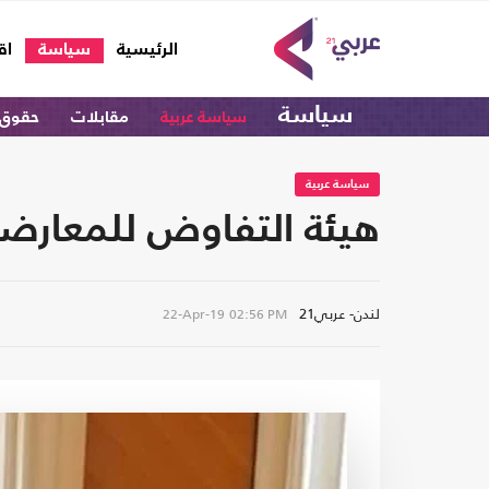
(current)
الرئيسية
سياسة
اق
سياسة
سياسة عربية
مقابلات
حقوق 
سياسة عربية
هيئة التفاوض للمعارضة
لندن- عربي21
22-Apr-19
02:56 PM