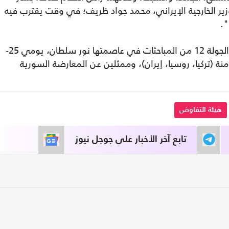
وزير الخارجية الإيراني، محمد جواد ظريف؛ في وقت يقترب فيه
".
وكانت أعلنت كازاخستان، قبل أيام، موعد بدء الجولة 12 من المباحثات في عاصمتها نور سلطان، يومي 25-
امنة (تركيا، روسيا، إيران)، وممثلين عن المعارضة السورية
هيئة التفاوض
تابع آخر الأخبار على جوجل نيوز