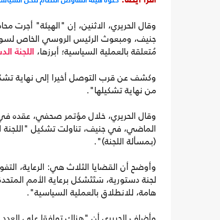
وقال الحريري، الاثنين، إن "الهيئة" أجرت م
جنيف، ومبعوث الرئيس الروسي الخاص لسوريا
مُتعلقة بالعملية السياسية؛ أبرزها،
اللجنة الد
وكشف عن قرب التوصل أخيرا إلى نهاية تشكي
من نهاية تشكيلها".
وقال الحريري، خلال مؤتمر صحفي، عقده في ا
الماضي، في جنيف، تناولت تشكيل "اللجنة 
(بمسألة اللجنة)".
وأوضح أن القضايا الثلاث هي: الرعاية، التفو
هامة، للانطلاق بالعملية السياسية".
وأضاف الحريري أن "هناك توافقا على العدد ا