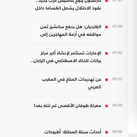
07:25
كارلسون يلوح بتأسيس حزب جديد..
نفوذ الاحتلال يشعل انقساما داخل
اليمين الأمريكي
07:04
الغارديان: هل يدفع سانشيز ثمن
مواقفه في أزمة المهاجرين إلى
سبتة؟
07:02
الإمارات تستثمر لإنشاء أكبر مركز
بيانات للذكاء الاصطناعي في اليابان..
كم بلغت تكلفته؟
05:22
عن تهديدات المناخ في المغرب
العربي
04:59
معركة طوفان الأقصى لم تنته بعد!
04:56
أحداث سبتة المحتلة: أطروحات