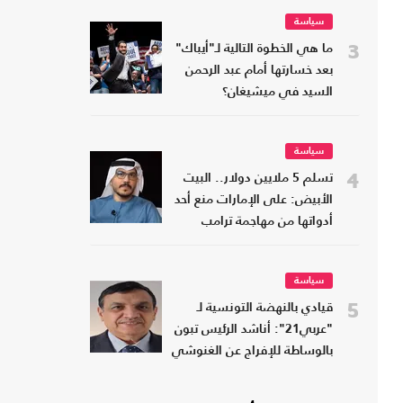
سياسة
3
ما هي الخطوة التالية لـ"أيباك"
بعد خسارتها أمام عبد الرحمن
السيد في ميشيغان؟
سياسة
4
تسلم 5 ملايين دولار.. البيت
الأبيض: على الإمارات منع أحد
أدواتها من مهاجمة ترامب
سياسة
5
قيادي بالنهضة التونسية لـ
"عربي21": أناشد الرئيس تبون
بالوساطة للإفراج عن الغنوشي