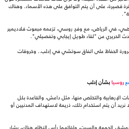
ترة قصيرة، على أن يتم التوافق على هذه الأسماء. وهناك
ة".
ماضي، في الرياض، مع وفدٍ روسي، تزعمه مبعوث فلاديمير
حدث الحريري عن "لقاء طويل إيجابي وتفصيلي".
 ضرورة الحفاظ على اتفاق سوتشي في إدلب.. وخروقات
بشأن إدلب
روسيا
 الإرهابية والتخلص منها، مثل داعش، والقاعدة بكل
 نريد أن يتم استخدام ذلك، ذريعة لاستهداف المدنيين أو
دمشق، الجمعة والسبت، ولقائهما رأس النظام هناك، بشار