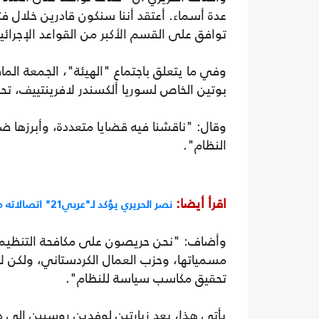
عدة أسماء. أعتقد أننا سنكون قادرين خلال ف
توافق على القسم الأكبر من القواعد الإجرائي
وفي ما يتعلق باجتماع "الهيئة"، الجمعة ال
بوتين الخاص لسوريا ألكسندر لافرينتييف، ت
وقال: "ناقشنا فيه قضايا متعددة، وأبرزها
النظام".
اقرأ أيضا:
نصر الحريري يؤكد لـ"عربي21" اتصالاته مع
وأضاف: "نحن حريصون على مكافحة التنظيمات
مسمياتها، وحزب العمال الكردستاني، ولكن لا
تحقيق مكاسب سياسة للنظام".
يأتي هذا، بعد زيارتين لوفدين روسيين إلى 