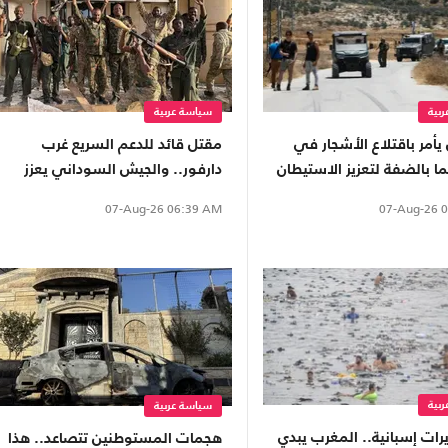
بية
سياسة عربية
 يأمر باقتلاع الأشجار في
مقتل قائد للدعم السريع غرب
دارفور.. والجيش السوداني يعزز
قواته غرب كردفان
07-Aug-26
0
07-Aug-26
06:39 AM
بية
سياسة عربية
رات إسبانية.. المغرب يبدي
هجمات المستوطنين تتصاعد.. هذا