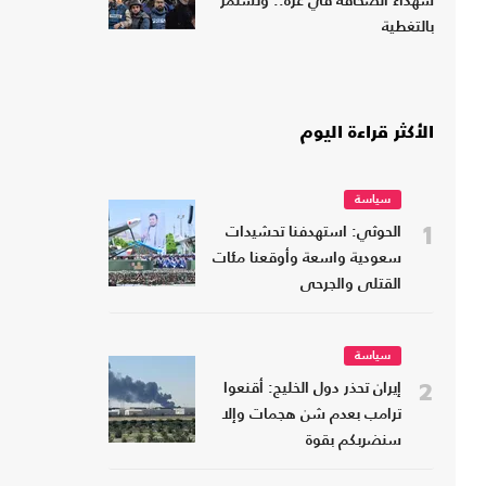
شهداء الصحافة في غزة.. وتستمر
بالتغطية
الأكثر قراءة اليوم
سياسة
1
الحوثي: استهدفنا تحشيدات
سعودية واسعة وأوقعنا مئات
القتلى والجرحى
سياسة
2
إيران تحذر دول الخليج: أقنعوا
ترامب بعدم شن هجمات وإلا
سنضربكم بقوة