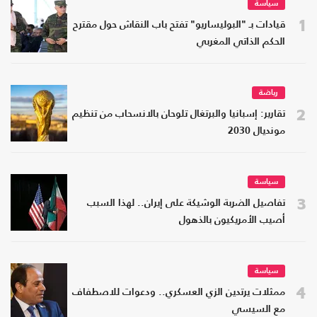
سياسة
1
قيادات بـ "البوليساريو" تفتح باب النقاش حول مقترح
الحكم الذاتي المغربي
رياضة
2
تقارير: إسبانيا والبرتغال تلوحان بالانسحاب من تنظيم
مونديال 2030
سياسة
3
تفاصيل الضربة الوشيكة على إيران.. لهذا السبب
أصيب الأمريكيون بالذهول
سياسة
4
ممثلات يرتدين الزي العسكري.. ودعوات للاصطفاف
مع السيسي