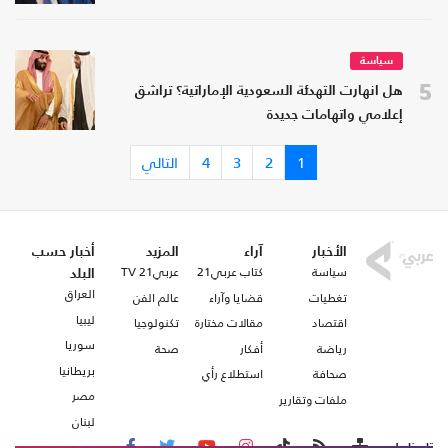
سياسة
5
هل انهارت التهدئة السعودية الإماراتية؟ تراشق
إعلامي واتهامات جديدة
1
2
3
4
التالي
الأخبار
آراء
المزيد
أخبار حسب
سياسة
كتاب عربي21
عربي21 TV
البلد
العراق
تغطيات
قضايا وآراء
عالم الفن
ليبيا
اقتصاد
مقالات مختارة
تكنولوجيا
سوريا
رياضة
أفكار
صحة
بريطانيا
صحافة
استطلاع رأي
مصر
ملفات وتقارير
لبنان