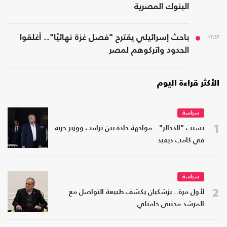
البنوك المصرية
17:37
باحث إسرائيلي يقترح "فصل غزة نهائيًا".. أغلقوا
الحدود واتركوهم لمصر
الأكثر قراءة اليوم
سياسة
1
بسبب "الذخائر".. مواجهة حادة بين ترامب ووزير حربه
في كامب ديفيد
سياسة
2
لأول مرة.. بزشكيان يكشف طبيعة التواصل مع
المرشد مجتبى خامنئي