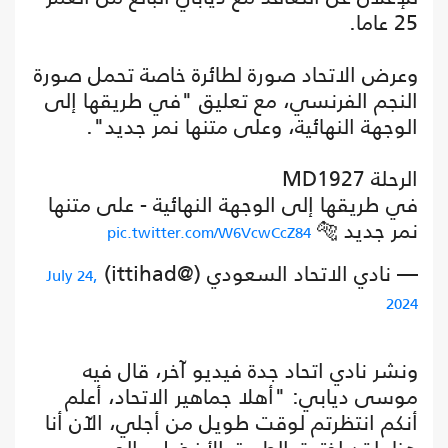
25 عاما.
وعرض الاتحاد صورة لطائرة خاصة تحمل صورة
النجم الفرنسي، مع تعليق "في طريقها إلى
الوجهة النهائية، وعلى متنها نمر جديد".
الرحلة MD1927
في طريقها إلى الوجهة النهائية - على متنها
نمر جديد 🐅
pic.twitter.com/W6VcwCcZ84
— نادي الاتحاد السعودي (@ittihad)
July 24,
2024
ونشر نادي اتحاد جدة فيديو آخر، قال فيه
موسى ديابي: "أهلا جماهير الاتحاد، أعلم
أنكم انتظرتم لوقت طويل من أجلي، الآن أنا