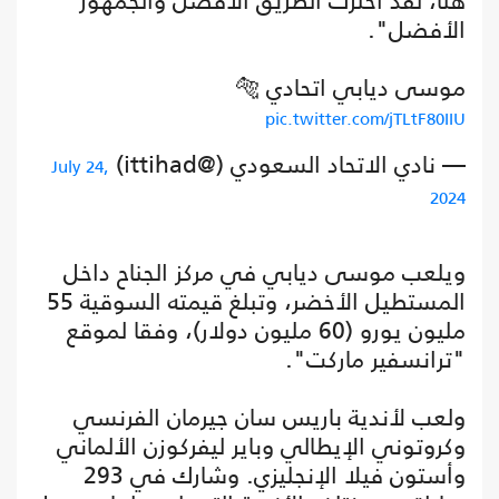
هنا، لقد اخترت الطريق الأفضل والجمهور
الأفضل".
موسى ديابي اتحادي 🐅
pic.twitter.com/jTLtF80IIU
— نادي الاتحاد السعودي (@ittihad)
July 24,
2024
ويلعب موسى ديابي في مركز الجناح داخل
المستطيل الأخضر، وتبلغ قيمته السوقية 55
مليون يورو (60 مليون دولار)، وفقا لموقع
"ترانسفير ماركت".
ولعب لأندية باريس سان جيرمان الفرنسي
وكروتوني الإيطالي وباير ليفركوزن الألماني
وأستون فيلا الإنجليزي. وشارك في 293