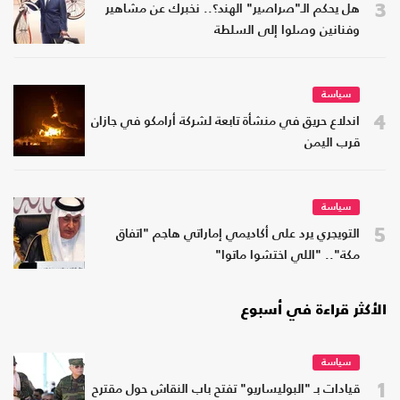
3
هل يحكم الـ"صراصير" الهند؟.. نخبرك عن مشاهير
وفنانين وصلوا إلى السلطة
سياسة
4
اندلاع حريق في منشأة تابعة لشركة أرامكو في جازان
قرب اليمن
سياسة
5
التويجري يرد على أكاديمي إماراتي هاجم "اتفاق
مكة".. "اللي اختشوا ماتوا"
الأكثر قراءة في أسبوع
سياسة
1
قيادات بـ "البوليساريو" تفتح باب النقاش حول مقترح