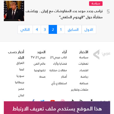
سياسة
5
ترامب يحدد موعد بدء المفاوضات مع إيران.. ويكشف
مفاجأة حول "الهجوم الملغي"
الاول
السابق
1
2
3
4
التالي
الأخبار
آراء
المزيد
أخبار حسب
سياسة
كتاب عربي21
عربي21 TV
البلد
العراق
تغطيات
قضايا وآراء
عالم الفن
ليبيا
اقتصاد
مقالات مختارة
تكنولوجيا
سوريا
رياضة
أفكار
صحة
بريطانيا
صحافة
استطلاع رأي
مصر
ملفات وتقارير
لبنان
تابعنا على
هذا الموقع يستخدم ملف تعريف الارتباط