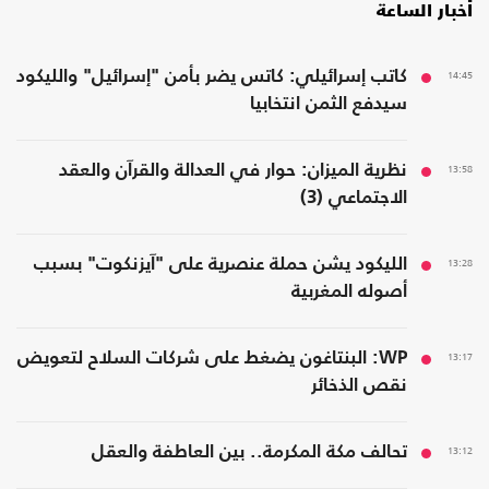
أخبار الساعة
14:45
كاتب إسرائيلي: كاتس يضر بأمن "إسرائيل" والليكود
سيدفع الثمن انتخابيا
13:58
نظرية الميزان: حوار في العدالة والقرآن والعقد
الاجتماعي (3)
13:28
الليكود يشن حملة عنصرية على "آيزنكوت" بسبب
أصوله المغربية
13:17
WP: البنتاغون يضغط على شركات السلاح لتعويض
نقص الذخائر
13:12
تحالف مكة المكرمة.. بين العاطفة والعقل