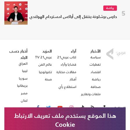
رياضة
5
حارس برشلونة ينتقل إلى أياكس امستردام الهولندي
الأخبار
آراء
المزيد
أخبار حسب
سياسة
كتاب عربي21
عربي21 TV
البلد
العراق
تغطيات
قضايا وآراء
عالم الفن
ليبيا
اقتصاد
مقالات مختارة
تكنولوجيا
سوريا
رياضة
أفكار
صحة
بريطانيا
صحافة
استطلاع رأي
مصر
ملفات وتقارير
لبنان
تابعنا على
هذا الموقع يستخدم ملف تعريف الارتباط
Cookie
من نحن