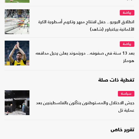
رياضة
انطلاق اليورو.. حفل افتتاح مبهر وتكريم أسطورة الكرة
الألمانية بيكنباور (شاهد)
رياضة
بعد 13 سنة في صفوفه.. دورتموند يعلن رحيل مدافعه
هوملز
تغطية ذات صلة
سياسة
جيش الاحتلال والمستوطنون ينكّلون بالفلسطينيين بعد
عملية تل
تقرير خاص