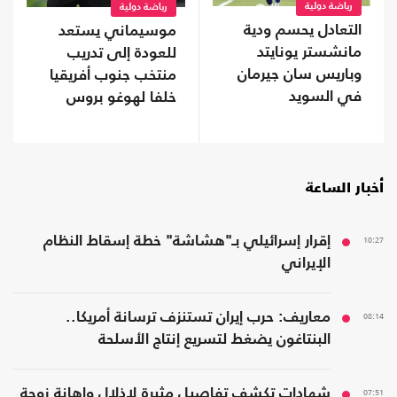
رياضة دولية
رياضة دولية
التعادل يحسم ودية
موسيماني يستعد
مانشستر يونايتد
للعودة إلى تدريب
وباريس سان جيرمان
منتخب جنوب أفريقيا
في السويد
خلفا لهوغو بروس
أخبار الساعة
10:27
إقرار إسرائيلي بـ"هشاشة" خطة إسقاط النظام
الإيراني
08:14
معاريف: حرب إيران تستنزف ترسانة أمريكا..
البنتاغون يضغط لتسريع إنتاج الأسلحة
07:51
شهادات تكشف تفاصيل مثيرة لإذلال وإهانة زوجة