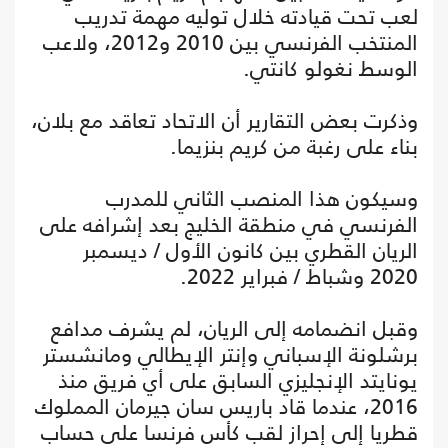
لعب تحت قيادته خلال توليه مهمة تدريب
المنتخب الفرنسي بين 2010 و2012، ولاعب
الوسط نغولو كانتي.
وذكرت بعض التقارير أن الاتحاد تعاقد مع بلان،
بناء على رغبة من كريم بنزيما.
وسيكون هذا المنصب الثاني للمدرب
الفرنسي في منطقة الخليج بعد إشرافه على
الريان القطري بين كانون الأول / ديسمبر
2020 وشباط / فبراير 2022.
وقبل انضمامه إلى الريان، لم يشرف مدافع
برشلونة الإسباني وإنتر الإيطالي ومانشستر
يونايتد الإنجليزي السابق على أي فريق منذ
2016، عندما قاد باريس سان جيرمان المملوك
قطريا إلى إحراز لقب كأس فرنسا على حساب