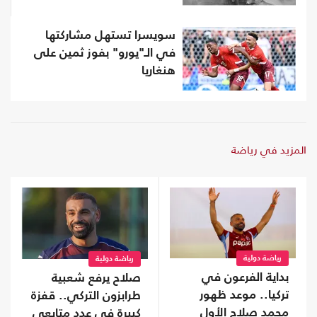
سويسرا تستهل مشاركتها
في الـ"يورو" بفوز ثمين على
هنغاريا
المزيد في رياضة
رياضة دولية
رياضة دولية
بداية الفرعون في
صلاح يرفع شعبية
تركيا.. موعد ظهور
طرابزون التركي.. قفزة
محمد صلاح الأول
كبيرة في عدد متابعي