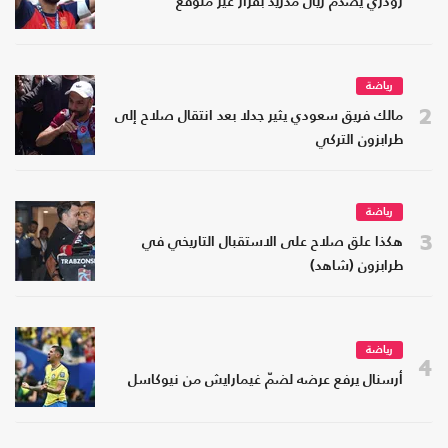
رودري يصدم ريال مدريد بقرار غير متوقع
رياضة
2
مالك فريق سعودي يثير جدلا بعد انتقال صلاح إلى
طرابزون التركي
رياضة
3
هكذا علق صلاح على الاستقبال التاريخي في
طرابزون (شاهد)
رياضة
4
أرسنال يرفع عرضه لضمّ غيمارايش من نيوكاسل