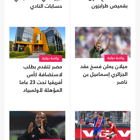
بقميص طرابزون
حسابات النادي
رياضة دولية
رياضة دولية
ميلان يعلن فسخ عقد
مصر تتقدم بطلب
الجزائري إسماعيل بن
لاستضافة كأس
ناصر
أفريقيا تحت 23 عاما
المؤهلة لأولمبياد
2028