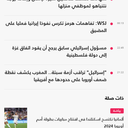
نتنياهو لموظفي منزلها
00:13
WSJ: تفاهمات هرمز تكرس نفوذا إيرانيا فعليا على
المضيق
22:45
مسؤول إسرائيلي سابق يرجح أن يقود اتفاق غزة
إلى دولة فلسطينية
21:22
"إسرائيل" تراقب أزمة سبتة.. المغرب يكشف نقطة
ضعف أوروبا على حدودها مع أفريقيا
ذات صلة
رياضة
ألمانيا تكتسح اسكتلندا في افتتاح مباريات بطولة أمم
أوروبا 2024