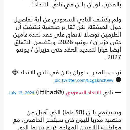
بالمدرب لوران بلان في نادي الاتحاد".
ولم يكشف النادي السعودي عن أية تفاصيل
حول الصفقة، لكن تقارير صحفية كشفت أن
الطرفين توصلا لاتفاق على عقد لمدة عامين
حتى حزيران / يونيو 2026، ‏ويتضمن الاتفاق
أيضا خيارا لتمديد العقد حتى حزيران / يونيو
2027.
نرحب بالمدرب لوران بلان في نادي الاتحاد 🟡
⚫️
pic.twitter.com/CCgEkncKWv
— نادي
(@ittihad)
July 13, 2024
الاتحاد السعودي
وسيجتمع بلان (58 عاما) الذي أقيل من
منصبه مدربا لليون في سبتمبر الماضي، مع
مواطنيه اللاعبين المهاجم كريم بنزيما الذي