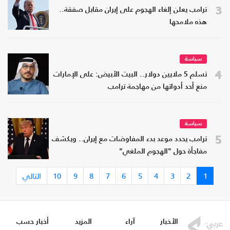
3
ترامب يعلن إلغاء الهجوم على إيران مقابل صفقة..
هذه ملامحها
سياسة
4
تسلم 5 ملايين دولار.. البيت الأبيض: على الإمارات
منع أحد أدواتها من مهاجمة ترامب
سياسة
5
ترامب يحدد موعد بدء المفاوضات مع إيران.. ويكشف
مفاجأة حول "الهجوم الملغي"
1
2
3
4
5
6
7
8
9
10
التالي
الأخبار
آراء
المزيد
أخبار حسب