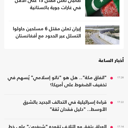
طالبان تعلن مقتل 13 على الأقل
في غارات جوية باكستانية
إيران تعلن مقتل 6 مسلحين حاولوا
التسلل عبر الحدود مع أفغانستان
أخبار الساعة
17:26
"اتفاق مكة".. هل هو "ناتو إسلامي" يُسهم في
تخفيف الضغوط على أمريكا؟
17:22
قراءة إسرائيلية في التحالف الجديد بالشرق
الأوسط.. "دليل فقدان ثقة"
17:14
العراق يتفق مع ائتلاف تقوده "شيفرون" على خط