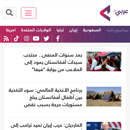
مواضيع رائجة
السعودية
إيران
تركيا
الولايات المتحدة
امريكا
باكستان
بعد سنوات المنفى.. منتخب
سيدات أفغانستان يعود إلى
الملاعب من بوابة "فيفا"
برنامج الأغذية العالمي: سوء التغذية
بين أطفال أفغانستان يبلغ
مستويات حرجة بسبب نقص
التمويل
الغارديان: حرب إيران تعيد ترامب إلى