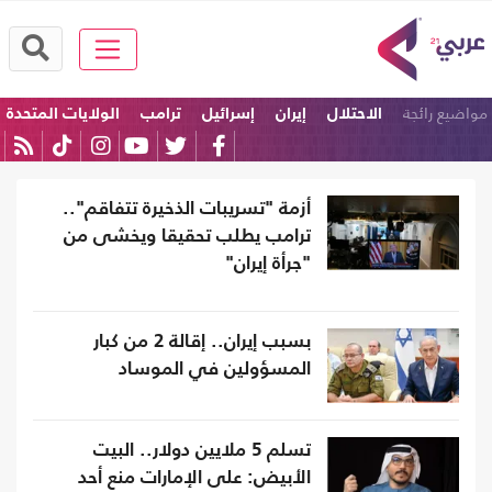
مواضيع رائجة
الاحتلال
إيران
إسرائيل
ترامب
الولايات المتحدة
امريكا
أزمة "تسريبات الذخيرة تتفاقم"..
ترامب يطلب تحقيقا ويخشى من
"جرأة إيران"
بسبب إيران.. إقالة 2 من كبار
المسؤولين في الموساد
تسلم 5 ملايين دولار.. البيت
الأبيض: على الإمارات منع أحد