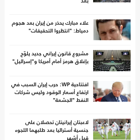
بعد
علاء مبارك يحذر من إيران بعد هجوم
دمياط: "انتظروا التحقيقات"
مشروع قانون إيراني جديد يلوّح
بإغلاق هرمز أمام أمريكا و"إسرائيل"
افتتاحية WP: حرب إيران السبب في
ارتفاع أسعار الوقود وليس شركات
النفط "الجشعة"
لاعبتان إيرانيتان تحصلان على
جنسية أستراليا بعد طلبهما اللجوء
قبل أشهر