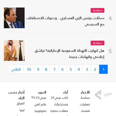
سياسة
4
ممثلات يرتدين الزي العسكري.. ودعوات للاصطفاف
مع السيسي
سياسة
5
هل انهارت التهدئة السعودية الإماراتية؟ تراشق
إعلامي واتهامات جديدة
1
2
3
4
5
6
7
8
9
10
التالي
الأخبار
آراء
المزيد
أخبار حسب
سياسة
كتاب عربي21
عربي21 TV
البلد
العراق
تغطيات
قضايا وآراء
عالم الفن
ليبيا
اقتصاد
مقالات مختارة
تكنولوجيا