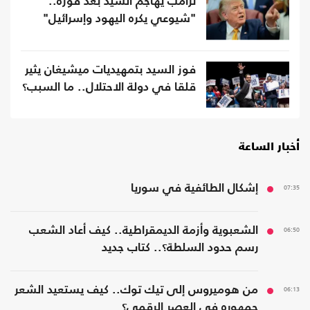
ترامب يهاجم السيد بعد فوزه..
"شيوعي يكره اليهود وإسرائيل"
فوز السيد بتمهيديات ميشيغان يثير
قلقا في دولة الاحتلال.. ما السبب؟
أخبار الساعة
07:35
إشكال الطائفية في سوريا
06:50
الشعبوية وأزمة الديمقراطية.. كيف أعاد الشعب
رسم حدود السلطة؟.. كتاب جديد
06:13
من هوميروس إلى تيك توك.. كيف يستعيد الشعر
جمهوره في العصر الرقمي؟