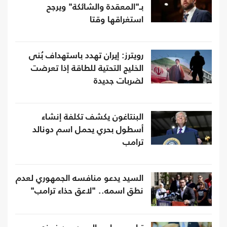
بـ"المعقدة والشائكة" ويرجح
استغراقها وقتا
رويترز: إيران تهدد باستهداف بُنى
الخليج التحتية للطاقة إذا تعرضت
لضربات جديدة
البنتاغون يكشف تكلفة إنشاء
أسطول بحري يحمل اسم دونالد
ترامب
السيد يدعو منافسه الجمهوري لعدم
نطق اسمه.. "لاعق حذاء ترامب"