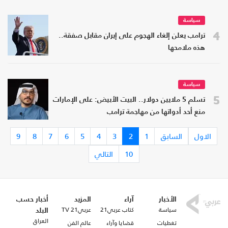
سياسة
4
ترامب يعلن إلغاء الهجوم على إيران مقابل صفقة..
هذه ملامحها
سياسة
5
تسلم 5 ملايين دولار.. البيت الأبيض: على الإمارات
منع أحد أدواتها من مهاجمة ترامب
الاول
السابق
1
2
3
4
5
6
7
8
9
10
التالي
الأخبار
آراء
المزيد
أخبار حسب
سياسة
كتاب عربي21
عربي21 TV
البلد
العراق
تغطيات
قضايا وآراء
عالم الفن