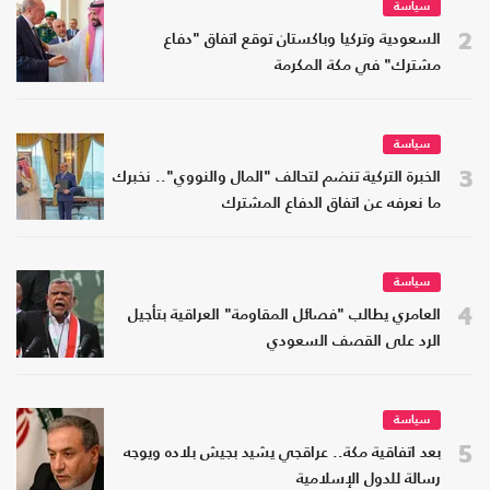
سياسة
2
السعودية وتركيا وباكستان توقع اتفاق "دفاع
مشترك" في مكة المكرمة
سياسة
3
الخبرة التركية تنضم لتحالف "المال والنووي".. نخبرك
ما نعرفه عن اتفاق الدفاع المشترك
سياسة
4
العامري يطالب "فصائل المقاومة" العراقية بتأجيل
الرد على القصف السعودي
سياسة
5
بعد اتفاقية مكة.. عراقجي يشيد بجيش بلاده ويوجه
رسالة للدول الإسلامية