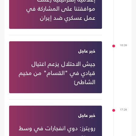
موافقتنا على المشاركة في
عمل عسكري ضد إيران
18:26
خبر عاجل
جيش الاحتلال يزعم اغتيال
قيادي في "القسام" من مخيم
الشاطئ
17:26
خبر عاجل
رويترز: دوي انفجارات في وسط