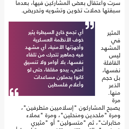
سرت واعتقال بعض المشاركين فيها، بعدما
سبقتها حملات تخوين وتشويه وتحريض.
المثير
أي تجمع خارج السيطرة يثير
في
خوف الأنظمة العسكرية
المشهد
وأجهزتها الأمنية، أي مشهد
ليس
فيه جماهير تتحرك من تلقاء
القافلة
نفسها، بلا أوامر ولا تنسيق
نفسها،
أمني، يبدو مقلقا، حتى لو
بل حجم
كانوا يحملون مساعدات
الذعر
وأعلام فلسطين
منها.
مرة
يصبح المشاركون "إسلاميين متطرفين"،
ومرة "ملحدين ومنحلين"، ومرة "عملاء
مخابرات"، ثم "متسولين" أو "مثيري