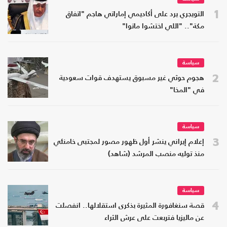
1
التويجري يرد على أكاديمي إماراتي هاجم "اتفاق
مكة".. "اللي اختشوا ماتوا"
سياسة
2
هجوم حوثي غير مسبوق يستهدف قوات سعودية
في "المخا"
سياسة
3
إعلام إيراني ينشر أول ظهور مصور لمجتبى خامنئي
منذ توليه منصب المرشد (شاهد)
سياسة
4
قصة سنغافورة المثيرة بذكرى استقلالها.. انفصلت
عن ماليزيا فتربعت على عرش الثراء