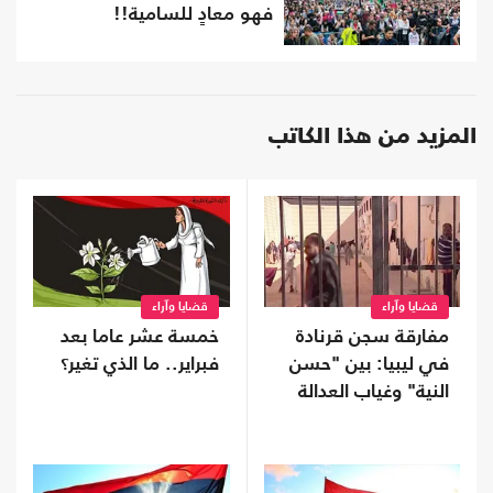
فهو معادٍ للسامية!!
المزيد من هذا الكاتب
قضايا وآراء
قضايا وآراء
مفارقة سجن قرنادة
خمسة عشر عاما بعد
في ليبيا: بين "حسن
فبراير.. ما الذي تغير؟
النية" وغياب العدالة