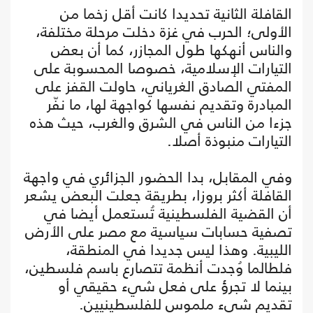
القافلة الثانية تحديدا كانت أقل زخما من
الأولى؛ الحرب في غزة دخلت مرحلة مختلفة،
والناس أنهكها طول المجازر، كما أن بعض
التيارات الإسلامية، خصوصا المحسوبة على
المفتي الصادق الغرياني، حاولت القفز على
المبادرة وتقديم نفسها كواجهة لها، ما نفّر
جزءا من الناس في الشرق والغرب، حيث هذه
التيارات منبوذة أصلا.
وفي المقابل، بدا الحضور الجزائري في واجهة
القافلة أكثر بروزا، بطريقة جعلت البعض يشعر
أن القضية الفلسطينية تُستعمل أيضا في
تصفية حسابات سياسية مع مصر على الأرض
الليبية. وهذا ليس جديدا في المنطقة،
فلطالما وُجدت أنظمة تتصارع باسم فلسطين،
بينما لا تجرؤ على فعل شيء حقيقي أو
تقديم شيء ملموس للفلسطينيين.