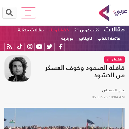
مقالات
كتاب عربي 21
قضايا وآراء
مقالات مختارة
قائمة الكتاب
كاريكاتير
بورتريه
قضايا وآراء
قافلة الصمود وخوف العسكر
من الحشود
علي العسبلي
05-Jun-26
10:04 AM