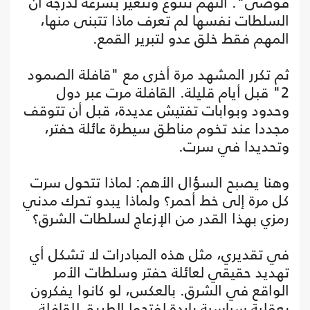
فوضى". التهم تتنوع وتتغير بسرعة لدرجة أن
السلطات نفسها لم تعرف ماذا تتبنى منها،
المهم فقط خلق عدو لتبرير القمع.
ثم تكرر المشهد مرة أخرى مع "قافلة الصمود
2" قبل أيام قليلة. القافلة مرت عبر دول
وحدود وبوابات تفتيش عديدة، قبل أن تتوقف
مجددا عند تخوم مناطق سيطرة عائلة حفتر،
وتحديدا في سرت.
وهنا يصبح السؤال الأهم: لماذا تتحول سرت
كل مرة إلى خط أحمر؟ ولماذا يبدو تحرك مدني
رمزي بهذا القدر من الإزعاج لسلطات الشرق؟
في تقديري، مثل هذه المبادرات لا تشكل أي
تهديد حقيقي لعائلة حفتر وسلطات الأمر
الواقع في الشرق. بالعكس، لو كانوا يفكرون
بعقلية سياسية باردة لفتحوا الطريق للقافلة