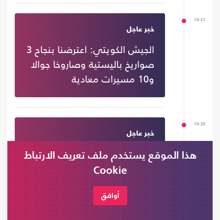
10:21
خبر عاجل
الجيش الكويتي: اعترضنا بنجاح 3
صواريخ باليستية وصاروخا جوالا
و10 مسيرات معادية
10:20
خبر عاجل
مجمع ناصر الطبي: شهيدان
هذا الموقع يستخدم ملف تعريف الارتباط
بنيران مسيرة إسرائيلية غربي
Cookie
مدينة خان يونس في جنوب
قطاع غزة
أوافق