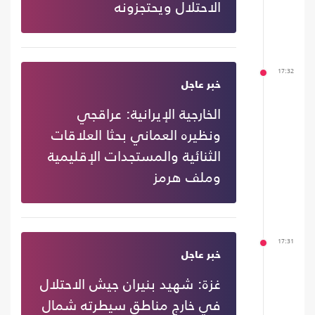
الاحتلال ويحتجزونه
17:32
خبر عاجل
الخارجية الإيرانية: عراقجي
ونظيره العماني بحثا العلاقات
الثنائية والمستجدات الإقليمية
وملف هرمز
17:31
خبر عاجل
غزة: شهيد بنيران جيش الاحتلال
في خارج مناطق سيطرته شمال