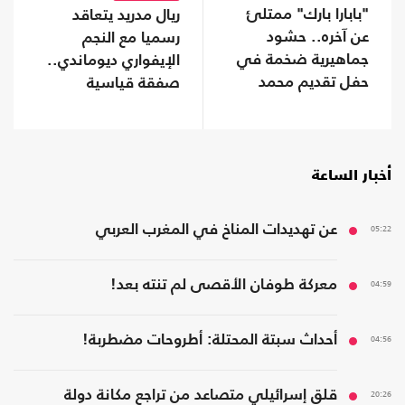
"بابارا بارك" ممتلئ
ريال مدريد يتعاقد
عن آخره.. حشود
رسميا مع النجم
جماهيرية ضخمة في
الإيفواري ديوماندي..
حفل تقديم محمد
صفقة قياسية
صلاح (شاهد)
أخبار الساعة
05:22
عن تهديدات المناخ في المغرب العربي
04:59
معركة طوفان الأقصى لم تنته بعد!
04:56
أحداث سبتة المحتلة: أطروحات مضطربة!
20:26
قلق إسرائيلي متصاعد من تراجع مكانة دولة