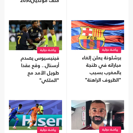
ملف مونديال2030
رياضة دولية
رياضة دولية
برشلونة يعلن إلغاء
فينيسيوس يصدم
مباراته في طنجة
أرسنال.. وقع عقدا
بالمغرب بسبب
طويل الأمد مع
"الظروف الراهنة"
"الملكي"
رياضة دولية
رياضة دولية