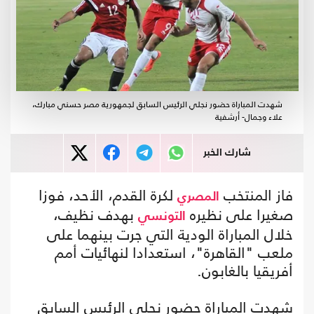
شهدت المباراة حضور نجلي الرئيس السابق لجمهورية مصر حسني مبارك،
علاء وجمال- أرشفية
شارك الخبر
فاز المنتخب
لكرة القدم، الأحد، فوزا
المصري
صغيرا على نظيره
بهدف نظيف،
التونسي
خلال المباراة الودية التي جرت بينهما على
ملعب "القاهرة"، استعدادا لنهائيات أمم
أفريقيا بالغابون.
شهدت المباراة حضور نجلي الرئيس السابق