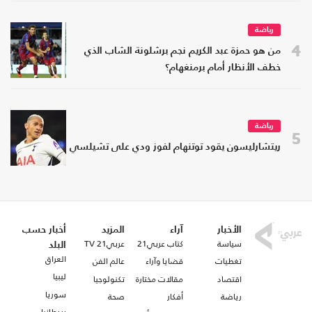
رياضة
4
من هو حمزة عبد الكريم نجم برشلونة الشاب الذي
خطف الأنظار أمام برمنغهام؟
رياضة
5
ريتشارليسون يقود توتنهام لفوز ودي على تشيلسي
الأخبار
آراء
المزيد
أخبار حسب
سياسة
كتاب عربي21
عربي21 TV
البلد
العراق
تغطيات
قضايا وآراء
عالم الفن
ليبيا
اقتصاد
مقالات مختارة
تكنولوجيا
سوريا
رياضة
أفكار
صحة