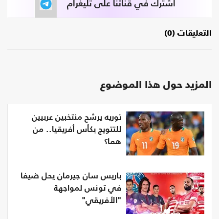
اشترك في قناتنا على تليغرام
التعليقات (0)
المزيد حول هذا الموضوع
توريه يرشح منتخبين عربيين
للتتويج بكأس أفريقيا.. من
هما؟
باريس سان جيرمان يحل ضيفا
في تونس لمواجهة
"الأفريقي"