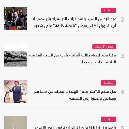
سياسة
2
عبد الرحمن السيد ينتقد غياب الديمقراطية بمصر: لا
أريد تمويل نظام يفرض "قبضة خانقة" على شعبه
عربي 21 لايت
3
تركيا تعيد للحياة طائرة ألمانية نادرة من الحرب العالمية
الثانية.. حلقت مجددا
سياسة
4
هل يحكم الـ"صراصير" الهند؟.. نخبرك عن مشاهير
وفنانين وصلوا إلى السلطة
سياسة
5
بلومبيرغ: تركيا تقيّد حركة الملاحة في البحر الأسود