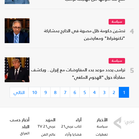
سياسة
4
تدشين حكومة ظل مصرية في الخارج بمشاركة
"تكنوقراط" ومعارضين
سياسة
5
ترامب يحدد موعد بدء المفاوضات مع إيران.. ويكشف
مفاجأة حول "الهجوم الملغي"
1
2
3
4
5
6
7
8
9
10
التالي
الأخبار
آراء
المزيد
أخبار حسب
سياسة
كتاب عربي21
عربي21 TV
البلد
العراق
تغطيات
قضايا وآراء
عالم الفن