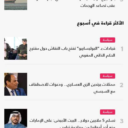
عقب تصاعد الهجمات
الأكثر قراءة في أسبوع
سياسة
1
قيادات بـ "البوليساريو" تفتح باب النقاش حول مقترح
الحكم الذاتي المغربي
سياسة
2
ممثلات يرتدين الزي العسكري.. ودعوات للاصطفاف
مع السيسي
سياسة
3
تسلم 5 ملايين دولار.. البيت الأبيض: على الإمارات
منع أحد أدواتها من مهاجمة ترامب