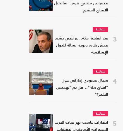
بخصوص مضيق هرمز.. تفاصيل
الاتفاق المقترح
سياسة
3
بعد اتفاقية مكة.. عراقجي يشيد
بجيش بلاده ويوجه رسالة للدول
الإسلامية
سياسة
4
سجال سعودي إماراتي حول
"اتفاق مكة".. هل تم "تهميش
الخليج؟"
سياسة
5
انتحارات غامضة تهز قيادة الحرب
السيبرانية الأمريكية.. تحقيقات