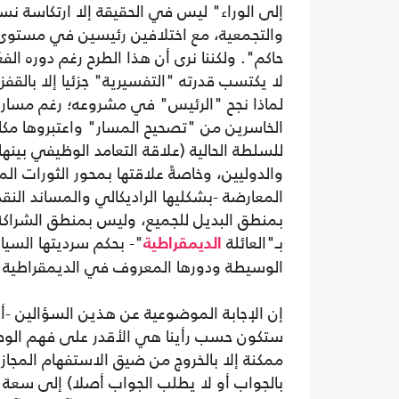
إلى الوراء" ليس في الحقيقة إلا ارتكاسة نس
والتجمعية، مع اختلافين رئيسين في مستوى 
حاكم". ولكننا نرى أن هذا الطرح رغم دوره ا
لا يكتسب قدرته "التفسيرية" جزئيا إلا بالق
لماذا نجح "الرئيس" في مشروعه؛ رغم مسار ال
الخاسرين من "تصحيح المسار" واعتبروها مكاس
للسلطة الحالية (علاقة التعامد الوظيفي بينه
والدوليين، وخاصةً علاقتها بمحور الثورات الم
المعارضة -بشكليها الراديكالي والمساند الن
بمنطق البديل للجميع، وليس بمنطق الشراكة
بـ"العائلة
"- بحكم سرديتها السياس
الديمقراطية
الوسيطة ودورها المعروف في الديمقراطية ال
إن الإجابة الموضوعية عن هذين السؤالين -أو ع
ستكون حسب رأينا هي الأقدر على فهم الوضع 
ممكنة إلا بالخروج من ضيق الاستفهام المج
بالجواب أو لا يطلب الجواب أصلا) إلى سعة 