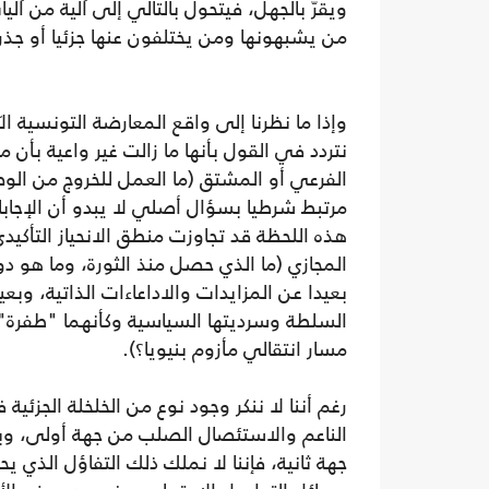
ويقرّ بالجهل، فيتحول بالتالي إلى آلية من آلي
من يشبهونها ومن يختلفون عنها جزئيا أو جذري
وإذا ما نظرنا إلى واقع المعارضة التونسية الآ
نتردد في القول بأنها ما زالت غير واعية بأن
الفرعي أو المشتق (ما العمل للخروج من الوض
مرتبط شرطيا بسؤال أصلي لا يبدو أن الإجابا
هذه اللحظة قد تجاوزت منطق الانحياز التأكيد
المجازي (ما الذي حصل منذ الثورة، وما هو دو
بعيدا عن المزايدات والاداعاءات الذاتية، وبع
السلطة وسرديتها السياسية وكأنهما "طفرة" 
مسار انتقالي مأزوم بنيويا؟).
رغم أننا لا ننكر وجود نوع من الخلخلة الجزئ
الناعم والاستئصال الصلب من جهة أولى، وبا
جهة ثانية، فإننا لا نملك ذلك التفاؤل الذ