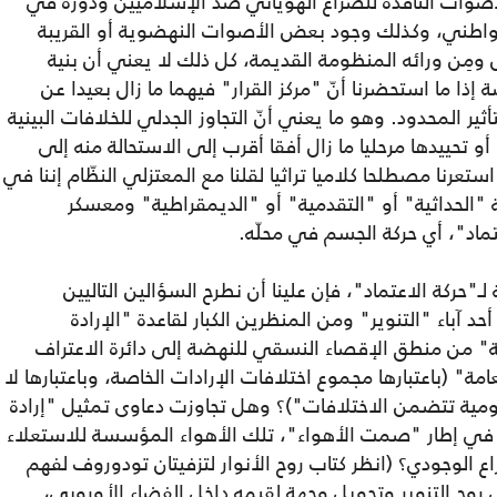
وات الناقدة للصراع الهوياتي ضد الإسلاميين ودوره في
واطني، وكذلك وجود بعض الأصوات النهضوية أو القريبة
 مع حركة نداء تونس ومِن ورائه المنظومة القديمة، كل ذلك لا يعني أن بنية
ا ما استحضرنا أنّ "مركز القرار" فيهما ما زال بعيدا عن
ر المحدود. وهو ما يعني أنّ التجاوز الجدلي للخلافات البينية
 تحييدها مرحليا ما زال أفقا أقرب إلى الاستحالة منه إلى
عرنا مصطلحا كلاميا تراثيا لقلنا مع المعتزلي النظّام إننا في
 "الحداثية" أو "التقدمية" أو "الديمقراطية" ومعسكر
تماد"، أي حركة الجسم في محلّه.
 لـ"حركة الاعتماد"، فإن علينا أن نطرح السؤالين التاليين
 آباء "التنوير" ومن المنظرين الكبار لقاعدة "الإرادة
ية" من منطق الإقصاء النسقي للنهضة إلى دائرة الاعتراف
مة" (باعتبارها مجموع اختلافات الإرادات الخاصة، وباعتبارها لا
ية تتضمن الاختلافات")؟ وهل تجاوزت دعاوى تمثيل "إرادة
في إطار "صمت الأهواء"، تلك الأهواء المؤسسة للاستعلاء
الوجودي؟ (انظر كتاب روح الأنوار لتزفيتان تودوروف لفهم
روح التنوير وتحويل وجهة لقيمه داخل الفضاء الأوروبي،