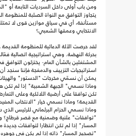
ومن باب أولى داخل السرديات التابعة أو "الم
يتجاوز التوافق مع النواة الصلبة للمنظومة ا
مستأنفة، أي في سياق موازين قوى لا تمتلك
الانتخابي وعمقها الشعبي؟
لقد حرصت الآلة الدعائية للمنظومة القديمة خ
بحركة النهضة. وهي استراتيجية اتصالية فع
المشتغلين بالشأن العام- يختزلون التوافق في
استراتيجيات التزييف والدمغجة فإننا سنجد أن 
يمكن أن نسمّي مخرجات "الدستور" والهيئات 
وماذا نسمي" الجبهة الشعبية" إذا لم تكن ه
تكن توافقا على أرضية اللائكية وعلى التعار
القديمة؟ وماذا نسمي خيار "الانتخاب المفي
وماذا نسمي الحزام البرلماني للرئيس الذي 
"توافقات" علنية وضمنية مع قصر قرطاج؟ وم
المسار" إذا لم تكن انتظارا لتوافقات جديدة
"تصحيح المسار" ذاته إذا لم يكن في جوهره "