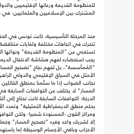
للمنظومة القديمة ورعاتها الإقليميين والدول
المشترك بين الإسلاميين والعلمانيين- في دو
منذ المرحلة التأسيسية، كانت تونس في الحق
تتحرك في اتجاهات مختلفة ولغايات متناقضة، 
تستغني عن "المنظومة القديمة" ونواتها ال
يجب استحضاره لفهم هشاشة الانتقال الديمق
"المُمأسسة"، بل لفهم نجاح "تصحيح المسار" 
الأمثل في السياق الإقليمي والدولي الراهن
نجانب الصواب إذا ما سلّمنا بمنطق القائلين 
المسار" لا يختلف عن التوافقات السابقة في
الدرجة: التوافقات السابقة كانت تحتاج إلى أ
بحكم منطق الديمقراطية التمثيلية" وتعدد ا
ومراكز القوى -المسنودة شعبيا- ولكن التوافق 
إلا لشريك واحد وفره "تصحيح المسار" وجع
الأحزاب وباقي الأجسام الوسيطة إما باستهدا