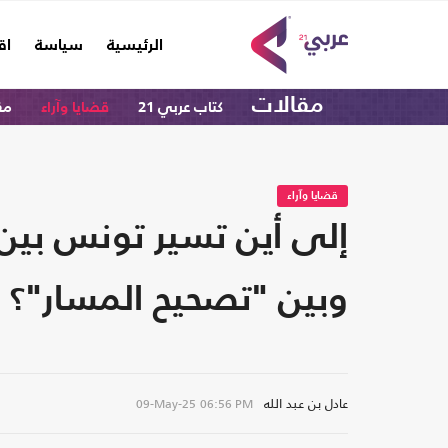
(current)
الرئيسية
سياسة
اق
مقالات
كتاب عربي 21
قضايا وآراء
مق
قضايا وآراء
وبين "تصحيح المسار"؟
عادل بن عبد الله
09-May-25
06:56 PM