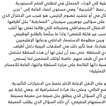
قية إلى الوراء، المتمثل في لحظتي الحكم الدستورية
نمط "الشرعية" وفي مستوى انتفاء الحاجة إلى "حزبٍ
لفعّال في أو تحشيد خصوم الرئيس، هو ضرب من الاختزال الذي
فز على سؤالين جوهريين سيحرجان "المعارضة" بكل أطيافها:
انتقال الديمقراطي ومخرجاته التي طالما تغنى بها أغلب
ب غير قابلة للنقض؟ وإذا ما سلّمنا بالطابع الوظيفي
ا وبين منظومة الاستعمار الداخلي ورعاتها الإقليميين
ضادة)، فما تأثير ذلك في العلاقات البينية داخل أطياف
قدي للسلطة- حتى بعد أن تبيّن لها أن هذه السلطة تشتغل
 مع أي طرف منهم -خاصة أولئك المنتمين لما يُسمى
ية ذاتها القائمة على مركزة السلطة وانتهاء الحاجة للأجسام
تمثيلية؟
لى الأقل الإجابة الأكثر تخففا من الانحيازات التأكيدية-
الحالي، وعلى بناء قراءة استشرافية له. وهي إجابة غير
ازي (أي السؤال الذي ينطلق بكل صيغه من معرفة مسبقة
الاستفهام الحقيقي، أي ذلك السؤال الذي يطلب المعرفة