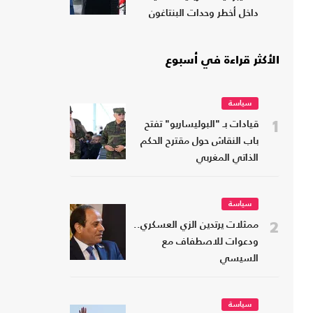
داخل أخطر وحدات البنتاغون
الأكثر قراءة في أسبوع
سياسة
1
قيادات بـ "البوليساريو" تفتح
باب النقاش حول مقترح الحكم
الذاتي المغربي
سياسة
2
ممثلات يرتدين الزي العسكري..
ودعوات للاصطفاف مع
السيسي
سياسة