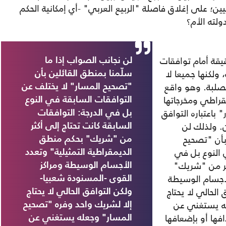
يين؛ على إغلاق فاصلة "الربيع العربي" -أي إمكانية الحكم
لته الأم؟
يقة أمام توافقات
لن نجانب الصواب إذا ما
ولكنها جميعا لا
سلّمنا بمنطق القائلين بأن
صلبة. وهو واقع
"تصحيح المسار" لا يختلف عن
راطي ومخرجاتها
التوافقات السابقة في النوع
باعتباره التوافق
بل في الدرجة: التوافقات
. ولذلك لن
السابقة كانت تحتاج إلى أكثر
بأن "تصحيح
من "شريك" بحكم منطق
 النوع بل في
الديمقراطية التمثيلية" وتعدد
كثر من "شريك"
الأجسام الوسيطة ومراكز
لأجسام الوسيطة
القوى -المسنودة شعبيا-
الحالي لا يحتاج
ولكن التوافق الحالي لا يحتاج
له يستغني عن
إلا لشريك واحد وفره "تصحيح
فها أو بإضعافها
المسار" وجعله يستغني عن