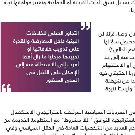
ات تعديل نسق الذات الفردية أو الجماعية وتغيير مواقفها تجاه
ا.
ن-وهنا، فإننا لن
التجاوز الجدلي للخلافات
 محصول سؤالها
البينية داخل المعارضة والقدرة
ع الحالي؟)
على تذويب خلافاتها أو
ت عنه إلى حد
تحييدها مرحليا ما زال أفقا
ي أو الاستفهام
أقرب إلى الاستحالة منه إلى
رنا الحقيقي فيه
الإمكان على الأقل في
يدا عن شيطنة
المدى المنظور
وليستا نتيجة
ية في السرديات السياسية المرتبطة باستراتيجتي الاستئصال
ستراتيجية التوافق "اللاّ مشروط" مع المنظومة القديمة من
ي يحكم العديد من الشخصيات العامة في الحقل السياسي وفي