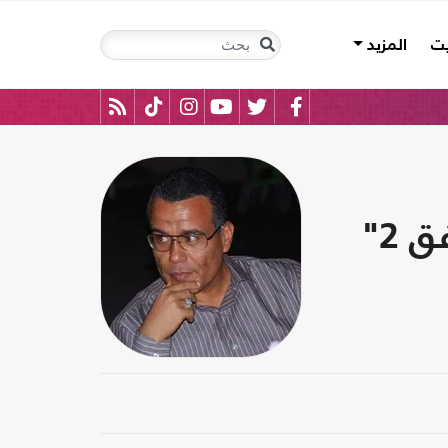
يت
المزيد
إلى أين تسير تونس بين "الجبهة الديمقراطية" و"التوافق 2"