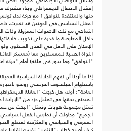
وسائل التواصل الاجتماعي. فوجود بعض الأص
إفشال الانتقال الديمقراطي وبناء مشترك م
منها والمنتقدة للتوافق 1
العقل السياسي في الجهتين قد تغيرت، خاصة إذ
التماهي مع تلك الأصوات المعزولة وذات التأثي
داخل المعارضة والقدرة على تذويب خلافاتها أو
الإمكان على الأقل في المدى المنظور. ولو است
النواة الصلبة للمعسكرين معا (معسكر العائلة
"التوافق" وما يدور في فلكه) أمام "حركة اع
إذا ما أردنا أن نفهم الدلالة السياسية العميقة
باستلهام الفيلسوف الفرنسي روسو باعتباره أحد
العامة": أولا، هل خرجت "العائلة الديمقراط
المبدئي بحقها في تمثيل جزء من "الإرادة العا
تمثل مجموعة هويات وتمثل "البحث عن عموم
الجميع" وحاولت أن تمارس الفعل السياسي 
المعرفي والسياسي والمكرّسة لمنطق الصراع 
كيف أصبح خطاب "التنوير" نفسه انقلابا على 