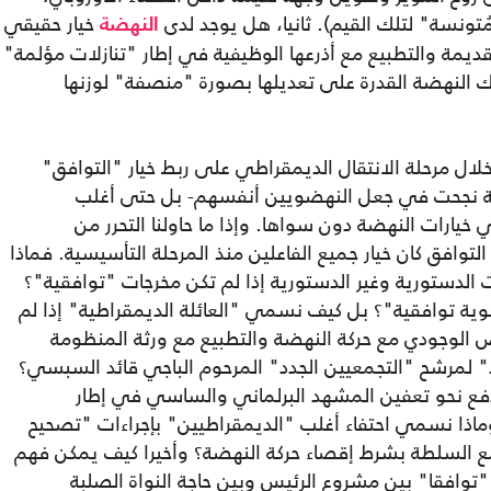
ُتونسة" لتلك القيم). ثانيا، هل يوجد لدى
خيار حقيقي
النهضة
لقديمة والتطبيع مع أذرعها الوظيفية في إطار "تنازلات مؤلمة"
 النهضة القدرة على تعديلها بصورة "منصفة" لوزنها
لال مرحلة الانتقال الديمقراطي على ربط خيار "التوافق"
ّالة نجحت في جعل النهضويين أنفسهم- بل حتى أغلب
 خيارات النهضة دون سواها. وإذا ما حاولنا التحرر من
التوافق كان خيار جميع الفاعلين منذ المرحلة التأسيسية. فماذا
الدستورية وغير الدستورية إذا لم تكن مخرجات "توافقية"؟
وية توافقية"؟ بل كيف نسمي "العائلة الديمقراطية" إذا لم
ض الوجودي مع حركة النهضة والتطبيع مع ورثة المنظومة
د" لمرشح "التجمعيين الجدد" المرحوم الباجي قائد السبسي؟
دفع نحو تعفين المشهد البرلماني والساسي في إطار
اذا نسمي احتفاء أغلب "الديمقراطيين" بإجراءات "تصحيح
 مع السلطة بشرط إقصاء حركة النهضة؟ وأخيرا كيف يمكن فهم
توافقا" بين مشروع الرئيس وبين حاجة النواة الصلبة