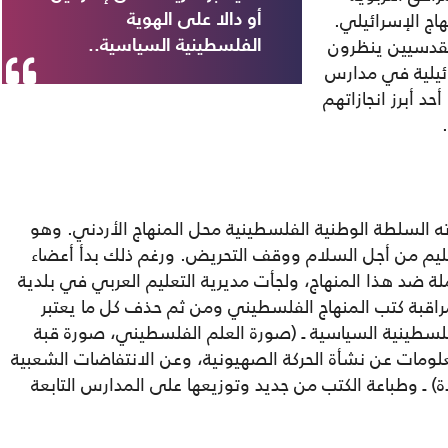
اج الإسرائيلي.
أو دالا على الهوية
مقدسيين ينظرون
الفلسطينية السياسية..
ائيلية في مدارس
لدية في القدس الشرقية بعد العام 1967، أحد أبرز انجازاتهم
ته السلطة الوطنية الفلسطينية محل المنهاج الأردني. وهو
عليم من أجل السلام ووقف التحريض. ورغم ذلك بدأ أعضاء
كنيست الإسرائيلي منذ العام 2010 حملة ضد هذا المنهاج، ولجأت مديرية التعليم العربي في بلدية
اقبة كتب المنهاج الفلسطيني ومن ثم حذف كل ما يعتبر
لفلسطينية السياسية ـ (صورة العلم الفلسطيني، صورة قبة
ومات عن نشأة الحركة الصهيونية، وعن الانتفاضات الشعبية
 ـ وطباعة الكتب من جديد وتوزيعها على المدارس التابعة