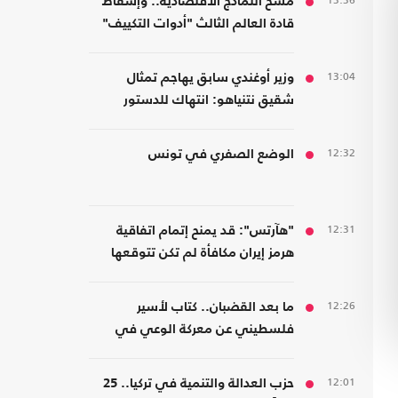
13:36
مسخ النماذج الاقتصادية.. وإسقاط
قادة العالم الثالث "أدوات التكييف"
من الرأسمالية
13:04
وزير أوغندي سابق يهاجم تمثال
شقيق نتنياهو: انتهاك للدستور
والسيادة وتشويه لذاكرة عنتيبي
12:32
الوضع الصفري في تونس
12:31
"هآرتس": قد يمنح إتمام اتفاقية
هرمز إيران مكافأة لم تكن تتوقعها
12:26
ما بعد القضبان.. كتاب لأسير
فلسطيني عن معركة الوعي في
مواجهة هندسة الخضوع
12:01
حزب العدالة والتنمية في تركيا.. 25