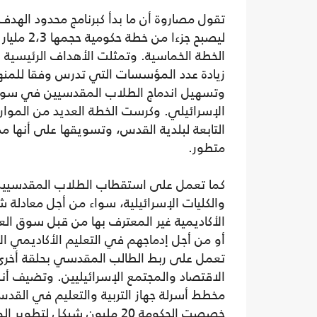
تقول مصاروة أن ما بدأ كبرنامج محدود الهد
ليصبح جزءا من 
الخطة الخماسية. وتمثلت الأهداف الرئيسية 
زيادة عدد المؤسسات التي تدرس وفقا للمنها
وتسهيل اندماج الطلاب المقدسيين في سو
الإسرائيلي. وكرست الخطة العديد من الموار
التابعة لبلدية القدس، وتسويقها على أنها 
متطور.
كما تعمل على استقطاب الطلاب المقدسيين 
والكليات الإسرائيلية، سواء من أجل معادلة ش
الأكاديمية غير المعترف بها من قبل سوق الع
أو من أجل إدماجهم في التعليم الأكاديمي ال
تعمل على ربط الطالب المقدسي بحلقة أخرى
الاقتصاد والمجتمع الإسرائيليين. وتضيف أنه
مخطط أسرلة جهاز التربية والتعليم في القد
خصصت الحكومة 20 مليون شيكل لتطوي