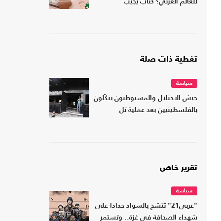
للعالم العربي؟ كتاب يجيب
تغطية ذات صلة
سياسة
جيش الاحتلال والمستوطنون ينكّلون
بالفلسطينيين بعد عملية تل
تقرير خاص
سياسة
"عربي21" تتشح بالسواد حدادا على
شهداء الصحافة في غزة.. وتستمر