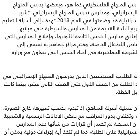
س المنهاج الفلسطيني كما هو، وبعضها يدرس المنهاج
إسرائيلي، ومدارس تدرس المنهاج الإسرائيلي. تشير
مصاروة إلى خطة خمسية كانت السلطات الإسرائيلية قد وضعتها في العام 2018 تهدف إلى أسرلة التعليم
فريغ البلدة القديمة من المدارس والسيطرة على مبانيها
إغلاق مدارس القدس التابعة للأونروا، وإغلاق المدارس التي
اض الأطفال الخاصة، وفتح مراكز جماهيرية تسعى إلى
رطة الجماهيرية في أحياء القدس التي تتعاون مع وزارة
ه في العام 2021 بلغت نسبة الطلاب المقدسيين الذين يدرسون المنهاج الإسرائيلي في
ية 15% من مجمل عدد الطلبة من الصف الأول حتى الصف الثاني عشر، بينما كانت
ملية أسرلة المناهج، إذ تبدو، بحسب تعبيرها، خارج الصورة،
، وتكتفي بدور المراقب مع بعض الإدانات الرسمية والشعبية
 السلطة لم تصدر أي قرارات من شأنها دعم المدارس
رائيلية على الطلبة، كما لم تتخذ أية إجراءات دولية يمكن أن