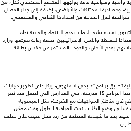
ة وأمنية وسياسية عامة يواجهها المجتمع المقدسي ككل، من
برية، ومصادرة الممتلكات والأراضي، إضافة إلى جدار الفصل
بوي نفسه يشعر إجمالا بعدم الانتماء والغربية تجاه
امتدادا للسلطة والأمن الإسرائيليين. فثمة رقابة تفرضها وزارة
حساسهم بعدم الأمان، والخوف المستمر من فقدان بطاقة
ف الإسرائيلية تطبيق برنامج تعليمي لا منهجي، يركز على تطوير مهارات
وهوايات الطلاب بعد اليوم الدراسي. شمل هذا البرنامج 15 مدرسة، هي المدارس التي اعتقل عدد كبير
ي تقع في مناطق المواجهات مع الشرطة، مثل العيسوية،
يهدف إلى وضع الطلاب تحت المراقبة لأطول وقت ممكن،
سيما بعد ما شهدته المنطقة من ردة فعل عنيفة على خطف
نين.