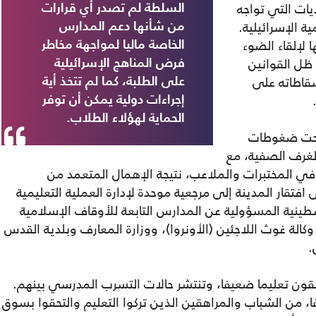
ت التي تواجه
السلطة لم تصدر أي قرارات
 الإسرائيلية.
من شأنها دعم المدارس
لإلقاء الضوء
الخاصة ماليا لمواجهة مخاطر
ظل القوانين
فرض المناهج الإسرائيلية
سقاطاته على
على الطلبة، كما لم تتخذ أية
إجراءات دولية يمكن أن توفر
الحماية لهؤلاء الطلاب.
 تحت ضغوطات
لغرف الصفية، مع
في المختبرات والملاعب، نتيجة الإهمال المتعمد من
 افتقار المدينة إلى مرجعية موحدة لإدارة العملية التعليمية
طينية المسؤولية عن المدارس التابعة للأوقاف الإسلامية
الة غوث اللاجئين (الأونروا)، ووزارة المعارف وبلدية القدس
.
قون تعليما ضعيفا، وتنتشر حالات التسرب المدرسي بينهم.
 عدد متعاطي المخدرات بأكثر من 29 ألفا، من الشباب والمراهقين الذين تركوا التعليم والتحقوا بسوق