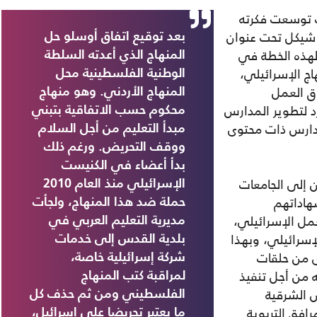
ف توسعت فكرته
خطة حكومية حجمها 2،3 مليار شيكل تحت عنوان
بعد توقيع اتفاق أوسلو حل
لهذه الخطة في
المنهاج الذي أعدته السلطة
ج الإسرائيلي،
الوطنية الفلسطينية محل
ق العمل
المنهاج الأردني. وهو منهاج
د لتطوير المدارس
محكوم حسب الاتفاقية بتبني
مدارس ذات محتوى
مبدأ التعليم من أجل السلام
ووقف التحريض. ورغم ذلك
بدأ أعضاء في الكنيست
إلى الجامعات
الإسرائيلي منذ العام 2010
هاداتهم
حملة ضد هذا المنهاج، ولجأت
مل الإسرائيلي،
مديرية التعليم العربي في
إسرائيلي، وبهذا
بلدية القدس إلى خدمات
 من حلقات
شركة إسرائيلية خاصة،
 من أجل تنفيذ
لمراقبة كتب المنهاج
س الشرقية
الفلسطيني ومن ثم حذف كل
ر المرافق التربوية
ما يعتبر تحريضا على إسرائيل،