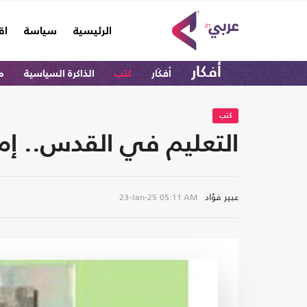
(current)
الرئيسية
سياسة
اق
أفكار
أفكَار
كتب
الذاكرة السياسية
م
كتب
التعليم في القدس.. إما
عبير فؤاد
23-Jan-25
05:11 AM