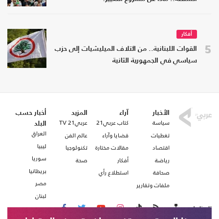
أفكار
5
القوات اللبنانية.. من ائتلاف الميليشيات إلى حزب
سياسي في الجمهورية الثانية
الأخبار
آراء
المزيد
أخبار حسب
سياسة
كتاب عربي21
عربي21 TV
البلد
العراق
تغطيات
قضايا وآراء
عالم الفن
ليبيا
اقتصاد
مقالات مختارة
تكنولوجيا
سوريا
رياضة
أفكار
صحة
بريطانيا
صحافة
استطلاع رأي
مصر
ملفات وتقارير
لبنان
تابعنا على