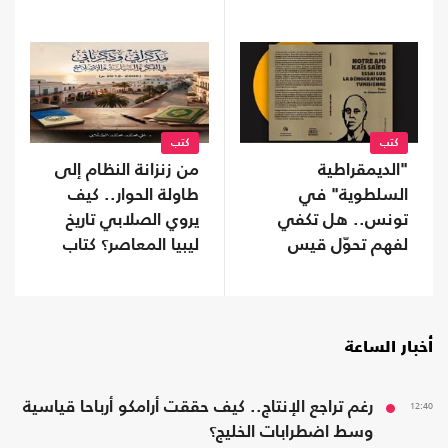
السياسية
كتب
كتب
"الديمقراطية
من زنزانة النظام إلى
السلطوية" في
طاولة الحوار.. كيف
تونس.. هل تكفي
يروي الصلابي تاريخ
لفهم تحوّل قيس
ليبيا المعاصر؟ كتاب
سعيّد؟ كتاب جديد
أخبار الساعة
12:40
رغم تراجع الإنتاج.. كيف حققت أرامكو أرباحا قياسية
وسط اضطرابات الخليج؟