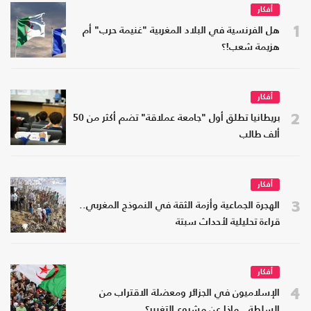
أفكار
1
هل الفرنسية في البلاد المغربية "غنيمة حرب" أم
هزيمة شعب!؟
أفكار
2
بريطانيا تطلق أول "جامعة عملاقة" تضم أكثر من 50
ألف طالب
أفكار
3
الهجرة الجماعية وأزمة الثقة في النموذج المغربي..
قراءة تحليلية لأحداث سبتة
أفكار
4
الإسلاميون في الجزائر ومعضلة الاقتراب من
السلطة.. ماذا عن مشروع التغيير؟