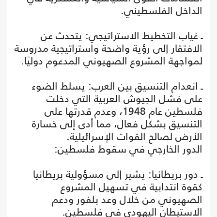
الداخل الفلسطيني.
ـ غياب التخطيط الاستراتيجي: يتحدث عن
الافتقار إلى رؤية واضحة واستراتيجية مدروسة
لمواجهة المشروع الصهيوني المدعوم دوليًا.
ـ انعدام التنسيق بين العرب: يسلط الضوء
على فشل الجيوش العربية التي دخلت
فلسطين عام 1948، وعدم قدرتها على
التنسيق بشكل فعال، مما أدى إلى خسارة
الأرض لصالح القوات الإسرائيلية.
الدور الخارجي في سقوط فلسطين:
ـ دور بريطانيا: يشير إلى مسؤولية بريطانيا
كقوة انتدابية في تسهيل المشروع
الصهيوني من خلال وعد بلفور ودعم
الاستيطان اليهودي في فلسطين.