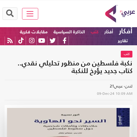
أفكار
أفكَار
كتب
الذاكرة السياسية
مقابلات فكرية
تقارير
كتب
نكبة فلسطين من منظور تحليلي نقدي..
كتاب جديد يؤرخ للنكبة
لندن- عربي21
09-Dec-24
10:09 AM