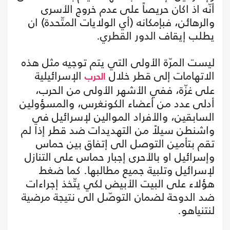
أنّه اذ اكان حريصاً على عدم خروج الأسرى
والرهائن، فبإمكانه (أي الولايات المتّحدة) ان
يطلب إيقاف الدور القطري.
ليست المرّة الأولى التي يتم توجيه مثل هذه
الاتهامات إلى قطر خلال
الإسرائيلية
الحرب
على غزّة، ففي الأشهر الأولى من الحرب،
أدلى عدد من أعضاء الكونغرس، والمسؤولين
السابقين، والأفراد الموالين لإسرائيل في
واشنطن سيلاً من التهديدات ضد قطر إذا لم
تقم بتأمين التوصل الى إتفاق بين حماس
وإسرائيل او بالأحرى إجبار حماس على التنازل
لإسرائيل وتلبية جميع مطالبها. كما ضغط
هؤلاء على البيت الأبيض لكي يتّخذ إجراءات
ضد الدوحة لضمان التوصّل الى نتيجة مرضية
لنتنياهو.