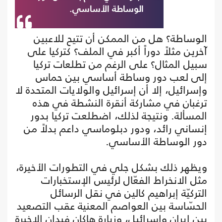
الوساطة الأساسي.
الوساطة؟ هل من الممكن أن تتيح للاعبين
آخرين مثلاً دوراً أكبر في الملف؟ كتركيا على
سبيل المثال؟ على الرغم من تطلعات تركيا
إلى لعب دور وساطة أساسي بين حماس
وإسرائيل، إلا أن إسرائيل والولايات المتحدة لا
ترغبان في مشاركة أنقرة النشطة في هذه
المسألة. ونتيجة لذلك، اضطلعت تركيا بدور
إنساني رائد، ودور دبلوماسي داعم بدلاً من
دور الوساطة الأساسي.
ويظهر ذلك بشكل جلي في التطورات الأخيرة،
مثل الانخراط الفعّال لرئيس الإستخبارات
التركيّة إبراهيم كالين في نقل الرسائل
الحسّاسة بين العواصم المعنية عقب التصعيد
بين إيران وإسرائيل، وزيارة هاكان فيدان الاخيرة