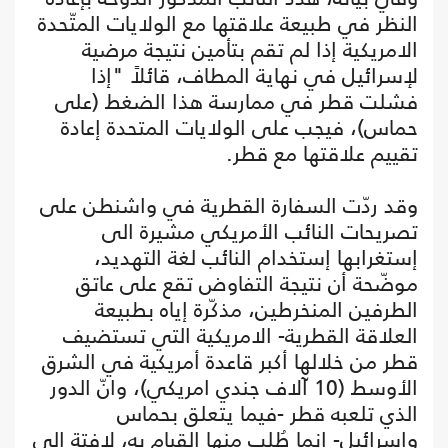
النظر في طبيعة علاقتها مع الولايات المتّحدة
الامريكية إذا لم تقم بتأمين نتيجة مرضية
لإسرائيل في نهاية المطاف، قائلاً "إذا
فشلت قطر في ممارسة هذا الضغط (على
حماس)، فيجب على الولايات المتحدة إعادة
تقييم علاقتها مع قطر.
وقد ردّت السفارة القطرية في واشنطن على
تصريحات النائب الأمريكي مشيرة الى
إستغرابها إستخدام النائب لغة التهديد،
موضّحة أن نتيجة التفاوض تقع على عاتق
الطرفين المنخرطين، مذكّرة إياه بطبيعة
العلاقة القطرية- الامريكية التي تستضيف
قطر من خلالها أكبر قاعدة أمريكية في الشرق
الأوسط (10 آلاف جندي امريكي)، وانّ الدور
الذي تلعبه قطر -فيما يتعلق بحماس
وإسرائيل- إنما طُلب منها القيام به، لافتة الى