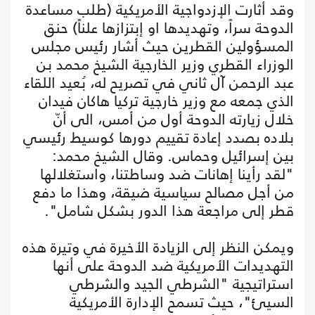
وقد أثارت الإزدواجية الأمريكية (طلب مساعدة
الدوحة سراً، وتهديدها او إبتزازها علناً) حنق
المسؤولين القطرين حيث أشار رئيس مجلس
الوزراء القطري وزير الخارجية الشيخ محمد بن
عبد الرحمن آل ثاني في تصريح له، بُعيد اللقاء
الذي جمعه مع وزير خارجية تركيا هاكان فيدان
خلال زيارته الدوحة أول من أمس، الى أنّ
بلاده بصدد إعادة تقييم دورها كوسيط رئيسي
بين إسرائيل وحماس. وقال الشيخ محمد:
"لقد رأينا إهانات ضد وساطتنا، واستغلالها
من أجل مصالح سياسية ضيقة، وهذا ما دفع
قطر إلى مراجعة هذا الدور بشكل شامل".
ويمكن النظر إلى الزيادة الأخيرة في وتيرة هذه
التهديدات الأمريكية ضد الدوحة على أنها
استراتيجية "الشرطي الجيد والشرطي
السيئ"، حيث تسمح الإدارة الأمريكية