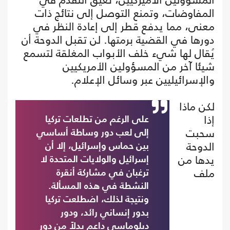
المفاوضات، وتمنع التوصل إلى نتائج ذات
معنى، مما يدفع قطر إلى إعادة النظر في
دورها في القضية برمتها. لن تقبل الدوحة أن
يُقال لها شيء خلف الأبواب المغلقة لتسمع
شيئا آخر من المسؤولين الأمريكيين
والإسرائيليين عبر وسائل الإعلام.
لكن ماذا
إذا
على الرغم من تطلعات تركيا
سحبت
إلى لعب دور وساطة أساسي
الدوحة
بين حماس وإسرائيل، إلا أن
يدها من
إسرائيل والولايات المتحدة لا
ملف
ترغبان في مشاركة أنقرة
النشطة في هذه المسألة.
ونتيجة لذلك، اضطلعت تركيا
بدور إنساني رائد، ودور
دبلوماسي داعم بدلاً من دور