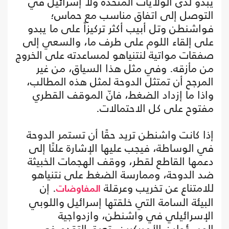
يبدو لدى الولايات المتحدة ولا إسرائيل في
التوصل إلى اتفاق مناسب مع حماس؛
فواشنطن وتل أبيب أكثر تركيزاً على ما يبدو
على إلقاء اللوم على طرف ما، والسعي إلى
صفقات مواتية لنتنياهو لمساعدته على الخروج
من مأزقه. وفي مثل هذا السياق، من غير
المرجح أن تمتثل الدوحة لمثل هذه المطالب،
واذا ما إزداد الضغط، فانّ الموقف القطري
مفتوح على كل الاحتمالات.
إذا كانت واشنطن تريد حقًا أن تستمر الدوحة
في الوساطة، فيجب عليها الإشارة علنًا إلى
دعمها القاطع لقطر، ووقف الهجمات الخبيثة
ضد الدوحة، وممارسة الضغط على نتنياهو
للامتناع عن تخريب وعرقلة
. إن
المفاوضات
البيئة السامة التي خلقتها إسرائيل واللوبي
الإسرائيلي في واشنطن، وازدواجية
المسؤولين الأميركيين، تعيق التقدم في