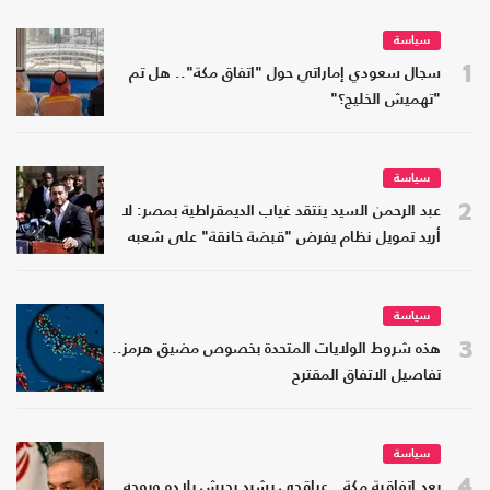
سياسة
1
سجال سعودي إماراتي حول "اتفاق مكة".. هل تم
"تهميش الخليج؟"
سياسة
2
عبد الرحمن السيد ينتقد غياب الديمقراطية بمصر: لا
أريد تمويل نظام يفرض "قبضة خانقة" على شعبه
سياسة
3
هذه شروط الولايات المتحدة بخصوص مضيق هرمز..
تفاصيل الاتفاق المقترح
سياسة
4
بعد اتفاقية مكة.. عراقجي يشيد بجيش بلاده ويوجه