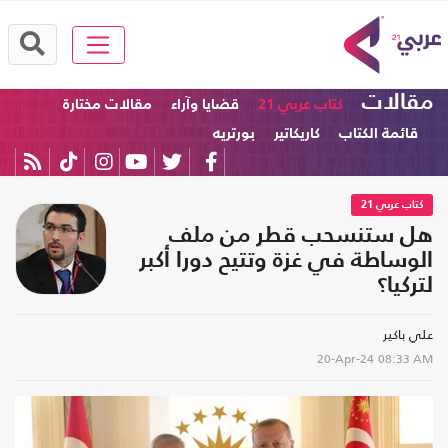
مقالات
كتاب عربي 21
قضايا وآراء
مقالات مختارة
قائمة الكتاب
كاريكاتير
بورتريه
كتاب عربي 21
هل ستنسحب قطر من ملف
الوساطة في غزة وتتيح دورا أكبر
لتركيا؟
علي باكير
20-Apr-24
08:33 AM