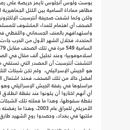
بوست ولوس أنجلوس تايمز حريصة على رصد
مظاهر معاداة السامية بين الكتل الجماهيرية 
ولكن وكما كشفت صحيفة أنترسبت الإلكترونية
الصحف أي اهتمام للعداء المكشوف للمسلم
واستهدافهم بالعنف الجسماني واللفظي في
المتحدة، فخلال الشهر الأول من الحرب جاءت ع
اسلاموفوبيا؛ وعند تحليل ألف مقال في الص
اكتشفت أنترسبت أن المصدر التي تستقي منه 
هو الجيش الإسرائيلي، ولم تكن شبكات التلفز
أفضل حالا من تلك الصحف، فمنذ اشتعال ا
مراسلوها في رفقة الجيش الإسرائيلي وهو ي
أي أنهم اختاروا أن يكونوا عند نقطة انطلاق ا
نقطة سقوطها، وهذا ما فعلته تلك الشبكات 
الأمريكي للعراق عام 003
مكتبها في بغداد، وحصدوا روح الشهيد طارق