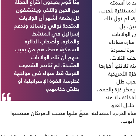
 ما أسمته
مِنّا قوم يعيدون اختراع العجلة
المستنكرة للحرب،
بين الحين والآخر، ويكتشفون
، لم تولِ تلك
كل بضعة أشهر أن الولايات
ين، بل
المتحدة توالي وتساند وتدعم
 الولايات
إسرائيل في المنشط
بارة معاداة
والمكره، وأصحاب الذاكرة
السامية 549 مرة في تلك الصحف مقابل 79 مرة لمفردة
السمكية فقط، هم من يغيب
حف الثلاث،
عنهم أن تلك الولايات
ثلاثتها أخبارها
المتحدة، لم تناصر الشعوب
ة الأمريكية
العربية قط سواء في مواجهة
لحرب ظل
غطرسة القوة الإسرائيلية أو
مطر غزة بالحمم،
بطش حكامهم،
لقذائف لا عند
خلال الغزو
2، وهذا ما رفضته قناة الجزيرة الفضائية، فحقّ عليها غضب الأمريكان فقصفوا
 أيوب.