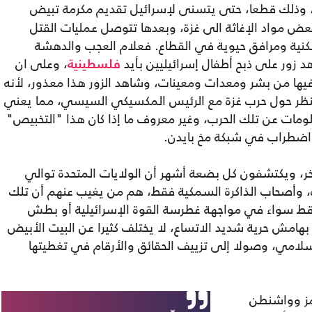
 وذلك قطعا، حتى يتسنى لإسرائيل تقديم مكرمة تبيض
بعض مواد الإغاثة الى غزة، وبعدها تتوصل عمليات القتل
سكنية ومرافق حيوية في القطاع. فعلام العجب والدهشة
 زور على ذبح أطفال إسرائيليين بأيد
، وعلى ان
فلسطينية
 من بشر ومعدات ومعينات، وشاهد الزور هذا معذور، لأنه
نظر حول حرب غزة مع الرئيس المكسيكي السيسي، مما يعني
مات عن تلك الحرب، وغير معروف ما إذا كان هذا "التخبيص"
اضطراب في شبكة مخ بايدن.
الآخر، ويكتشفون كل بضعة أشهر أن الولايات المتحدة توالي
 وأصحاب الذاكرة السمكية فقط، هم من يغيب عنهم أن تلك
ة قط سواء في مواجهة غطرسة القوة الإسرائيلية أو بطش
 بهامش حرية شديد الاتساع، لا يختلف كثيرا عن البيت الأبيض
لامي، وصولا إلى تزييف الحقائق والأرقام في تغطيتها
مز وواشنطن