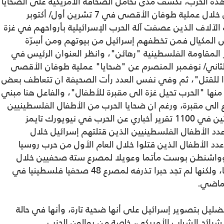
ذه الحرب، تكشف مدى تحامل الصحافة الأمريكية على الضحايا
والتعاطف مع الجناة، فمصرع 1139 إسرائيلي خلال عملية طوفان الأقصى في 7 تشرين أول/ أكتوبر
الآلاف الذين عصفت آلة الحرب الإسرائيلية بأرواحهم في غزة
لمكيال فمن تخطفهم إسرائيل من بيوتهم ومن أسِرّة
المقاومة الفلسطينية "رهائن"، وانظر العنوان الرئيس في
اني/ نوفمبر المنصرم عن "ضحايا" عملية طوفان الأقصى
وا للقتل"، ثم وفي نفس العدد رأت الصحيفة ان تتعاطف بعض
ها "الحرب تحيل غزة الى مقبرة للأطفال"، والفاعل هنا مبني
 الى مقبرة، ورغم ان ضحايا الحرب من الأطفال الفلسطينيين
ناهز ال10 آلاف، إلا أنه لم يأت ذكرهم إلا مرتين في 1100 تقرير أخباري عن الحرب في نيويورك تايمز
 الأطفال الفلسطينيين الذين قتلتهم إسرائيل خلال
دد الأطفال الذين قتلوا خلال العام الأول من حرب روسيا
 وواشنطن بوست مأتما وعويلا لمصرع ستة صحفيين خلال
في الأسابيع السبعة الأولى من حرب أوكرانيا، ولكنها لم تجد حبرا تذرفه لمصرع 48 صحفيا فلسطينيا في
لماضي.
ضليل بتصوير إسرائيل على أنها ضحية تارة، وأنها في حالة
رائح الشباب الأمريكي، خاصة من يوالون الحزب