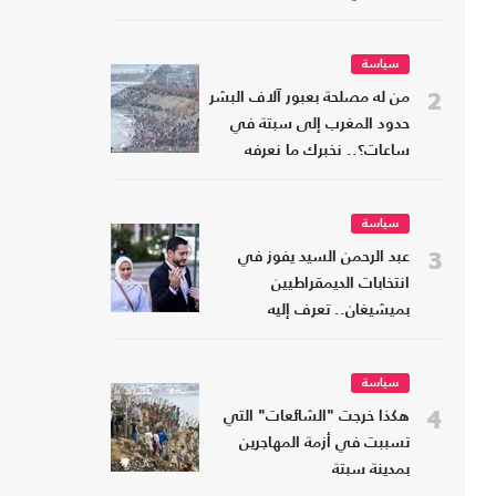
سياسة
2
من له مصلحة بعبور آلاف البشر
حدود المغرب إلى سبتة في
ساعات؟.. نخبرك ما نعرفه
سياسة
3
عبد الرحمن السيد يفوز في
انتخابات الديمقراطيين
بميشيغان.. تعرف إليه
سياسة
4
هكذا خرجت "الشائعات" التي
تسببت في أزمة المهاجرين
بمدينة سبتة