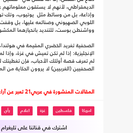
الديمقراطي، لأنهم لا يستقون معلوماتهم ع
وإذاعة، بل من وسائط مثل يوتيوب، وتك-توك
اللوبي الصهيوني وصنائعه عليها، بل وقفت ح
وواشنطن بوست، للتنديد بانحيازهما المكشو
الصحفية تغريد الخضري المقيمة في هولندا، 
الإنجليزية: إذا لم تكن تعيش في غزة، وإذا
لم تعرف قصة أولئك الأحباب، فإن تغطيتك ل
الصحفيين (الغربيين) لا يروون الحكاية من ا
المقالات المنشورة في عربي21 تعبر عن آراء أصحابها ولا تعبر عن رأي أو موقف الصحيفة.
امريكا
فلسطين
غزة
اعلام
رأي
اشترك في قناتنا على تليغرام