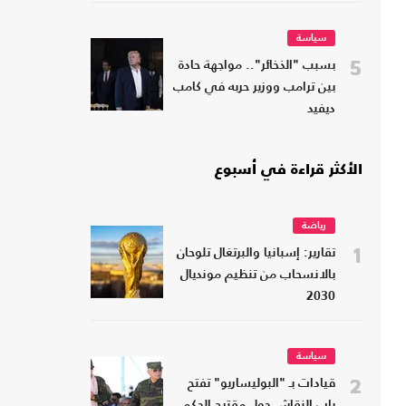
سياسة
5
بسبب "الذخائر".. مواجهة حادة
بين ترامب ووزير حربه في كامب
ديفيد
الأكثر قراءة في أسبوع
رياضة
1
تقارير: إسبانيا والبرتغال تلوحان
بالانسحاب من تنظيم مونديال
2030
سياسة
2
قيادات بـ "البوليساريو" تفتح
باب النقاش حول مقترح الحكم