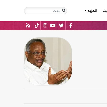
يت
المزيد