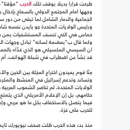
طرحت قرارا بديلا بوقف تلك
"مؤقتا"،
الحرب
وجهها امام المجتمع الدولي بالسماح بإدخال 
الجماعية والدمار الشامل لما تبقى من دور 
ورئيس الولايات المتحدة جو بايدن نفسه شاهد
حماس هي التي تنسف المستشفيات بمن فيها
وكما قال ب"بعضمة لسانه" تبادل وجهات ال
ان السيسي المكسيكي هو الذي غذّاه بالمعلو
قد نشأ عن اضطراب في شبكة الهواتف، أم 
مِنّا قوم يعيدون اختراع العجلة بين الحين و
وتساند وتدعم إسرائيل في المنشط والمكره،
الولايات المتحدة، لم تناصر الشعوب العربي
حكامهم، بل إن الإعلام الأمريكي الذي يتمتع
فيما يتصل بالاستخفاف بكل ما هو عربي وإس
للحرب على غزة.
منذ بدء هذه الحرب ظلت صحف نيويورك تاي