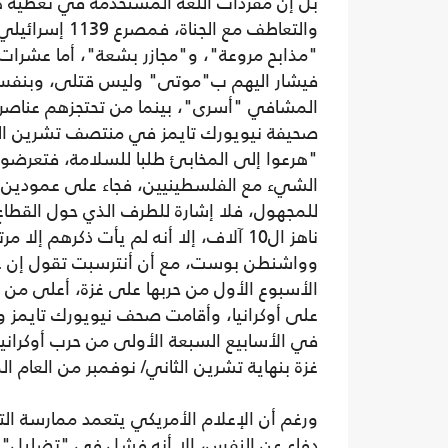
بل إن مفردات اللغة المستخدمة في تغطية ه
"مذابح مروعة"، و"مجازر بشعة"، أما عشرات 
فيشار اليهم ب"موتى" وليس قتلى، وبنفس ا
المشافي "أسرى"، بينما من تحتجزهم عناصر 
صحيفة نيويورك تايمز في منتصف تشرين الث
"هرعوا إلى المخابئ طلبا للسلامة، فتعرض
الشيء مع الفلسطينيين، فجاء على عمودين من
للمجهول، فلا إشارة للطرف الذي حول القطاع
وواشنطن بوست، مع أن أنترسبت تقول إن عدد
الأسبوع الأول من حربها على غزة، أعلى من ع
على أوكرانيا، وأقامت صحف نيويورك تايمز
غزة بنهاية تشرين الثاني/ نوفمبر من العام ا
ورغم أن الإعلام الأمريكي يتعمد ممارسة الت
دفاع عن النفس، إلا أنه فشل في "تضليل" ش