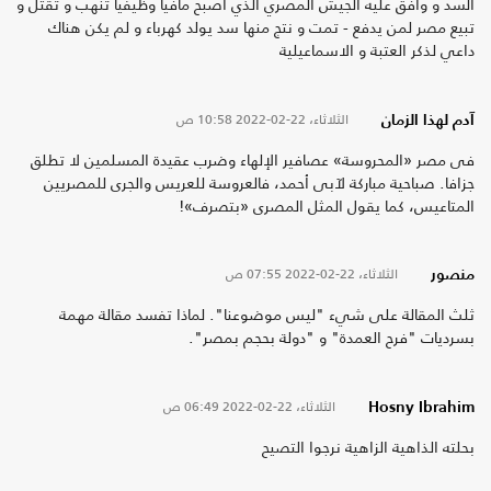
السد و وافق عليه الجيش المصري الذي اصبح مافيا وظيفيا تنهب و تقتل و
تبيع مصر لمن يدفع - تمت و نتج منها سد يولد كهرباء و لم يكن هناك
داعي لذكر العتبة و الاسماعيلية
الثلاثاء، 22-02-2022
10:58 ص
آدم لهذا الزمان
فى مصر «المحروسة» عصافير الإلهاء وضرب عقيدة المسلمين لا تطلق
جزافا. صباحية مباركة لآبى أحمد، فالعروسة للعريس والجرى للمصريين
المتاعيس، كما يقول المثل المصرى «بتصرف»!
الثلاثاء، 22-02-2022
07:55 ص
منصور
ثلث المقالة على شيء "ليس موضوعنا". لماذا تفسد مقالة مهمة
بسرديات "فرح العمدة" و "دولة بحجم بمصر".
الثلاثاء، 22-02-2022
06:49 ص
Hosny Ibrahim
بحلته الذاهية الزاهية نرجوا التصيح