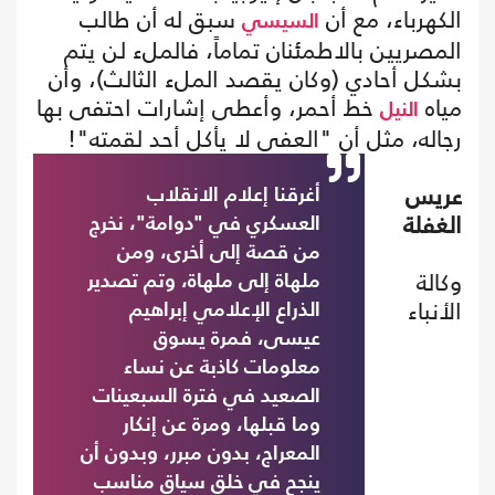
الكهرباء، مع أن
سبق له أن طالب
السيسي
المصريين بالاطمئنان تماماً، فالملء لن يتم
بشكل أحادي (وكان يقصد الملء الثالث)، وأن
مياه
خط أحمر، وأعطى إشارات احتفى بها
النيل
رجاله، مثل أن "العفي لا يأكل أحد لقمته"!
عريس
أغرقنا إعلام الانقلاب
الغفلة
العسكري في "دوامة"، نخرج
من قصة إلى أخرى، ومن
وكالة
ملهاة إلى ملهاة، وتم تصدير
الأنباء
الذراع الإعلامي إبراهيم
عيسى، فمرة يسوق
معلومات كاذبة عن نساء
الصعيد في فترة السبعينات
وما قبلها، ومرة عن إنكار
المعراج، بدون مبرر، وبدون أن
ينجح في خلق سياق مناسب