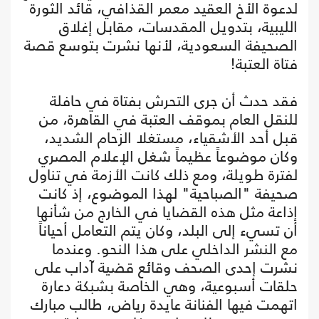
لدعوة الأخ العقيد معمر القذافي، قائد الثورة
الليبية، بتدويل المقدسات، مقابل إغلاق
الصحيفة السعودية، لأنها نشرت بتوسع قصة
فتاة العتبة!
فقد حدث أن جرى التحرش بفتاة في حافلة
للنقل العام بموقف العتبة في القاهرة، من
قبل أحد الأشقياء، مستغلا الزحام الشديد،
وكان موضوعاً عظيماً شغل الإعلام المصري
لفترة طويلة، ومع ذلك كانت الأزمة في تناول
صحيفة "الصباحية" لهذا الموضوع، إذ كانت
إذاعة مثل هذه القضايا في الخارج من شأنها
أن تسيء إلى البلد، وكان يتم التعامل أحياناً
مع النشر الداخلي على هذا النحو. وعندما
نشرت إحدى الصحف وقائع قضية آداب على
حلقات أسبوعية، وهي الخاصة بشبكة دعارة
اتهمت فيها الفنانة عايدة رياض، طالب مبارك