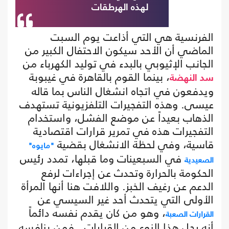
لهذه الهرطقات
الفرنسية هي التي أذاعت يوم السبت
الماضي أن الأحد سيكون الاحتفال الكبير من
الجانب الإثيوبي بالبدء في توليد الكهرباء من
، بينما القوم بالقاهرة في غيبوبة
سد النهضة
ويدفعون في اتجاه انشغال الناس بما قاله
عيسى. وهذه التفجيرات التلفزيونية تستهدف
الذهاب بعيداً عن موضع الفشل، واستخدام
التفجيرات هذه في تمرير قرارات اقتصادية
قاسية، وفي لحظة الانشغال بقضية
"مايوه"
في السبعينات وما قبلها، تمدد رئيس
الصعيدية
الحكومة بالحرارة وتحدث عن إجراءات لرفع
الدعم عن رغيف الخبز. واللافت هنا أنها المرأة
الأولى التي يتحدث أحد غير السيسي عن
، وهو من كان يقدم نفسه دائماً
القرارات الصعبة
أنه رجل هذا النوع من القرارات.. فمن ينافسه