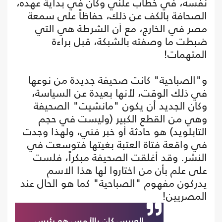
نفسه، في خطاب علني وكان في بداية عهده،
الصحافة بالكف عن ذلك، حفاظاً على سمعة
مصر في الخارج، مع أن الشرطة هي التي
ضبطت ما وصفته بالشبكة، قبل براءة
المتهمات!
و"الصباحية" كانت صحيفة جديدة من نوعها
في ذلك الوقت، لأنها بعيدة عن السياسة،
وكان الجديد أن يكون "مانشيت" الصحيفة
وهي من القطع الكبير (وليست في حجم
التابلويد) هو حادثة أو خبر فني، ولهذا وجدت
في واقعة فتاة العتبة بغيتها فتوسعت في
النشر. وقد أغلقت الصحيفة مبكراً، فلست
على علم بأن من اختاروا لها هذا الاسم
يدركون مفهوم "الصباحية" كما هو الحال عند
المصريين!
العريس كان بالأمس هو رئيس