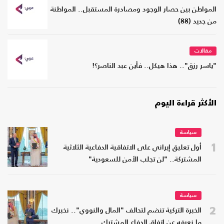
المواطن بين حصار الوجود ومصادرة المستقبل.. المواطنة
من جديد (88)
مقالات
"ياسر رزق".. هذا هيكل.. فأين عبد الناصر؟!
الأكثر قراءة اليوم
سياسة
1
أول تعليق إيراني على الاتفاقية الدفاعية الثلاثية
المشتركة.. "لن تجلب الأمن للسعودية"
سياسة
2
الخبرة التركية تنضم لتحالف "المال والنووي".. نخبرك
ما نعرفه عن اتفاق الدفاع المشترك