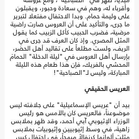
وأقرباء له، وهم في سعادة وحبور، ويقبلون
على وليمة حمام. وبدا الاحتفال مفتعلا لتبرير
ما جرى، والتأكيد على أن العروس صارت راضية
مرضية، فضرب الحبيب كأكل الزبيب كما يقول
المثل المصري. وإذ كان العرف قد جرى في
الريف، ولست مطلعاً على تقاليد أهل الحضر،
بإرسال أهل العروس في "ليلة الدخلة" الحمامَ
المحشي بالفريك، فإن هذا طعام هذه الليلة
المباركة، وليس لـ"الصباحية"!
العريس الحقيقي
بيد أن "عريس الإسماعيلية" على جلافته ليس
موضوعناً، فالعريس كان بالأمس هو رئيس
الوزراء الإثيوبي آبي أحمد، وقد ظهر بملابس
زاهية، في وسط إثيوبيين وإثيوبيات بملابس
مثلت ألوانها كرنفالاً مبهجاً، في احتفال كبير،