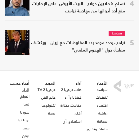
4
تسلم 5 ملايين دولار.. البيت الأبيض: على الإمارات
منع أحد أدواتها من مهاجمة ترامب
سياسة
5
ترامب يحدد موعد بدء المفاوضات مع إيران.. ويكشف
مفاجأة حول "الهجوم الملغي"
الأخبار
آراء
المزيد
أخبار حسب
سياسة
كتاب عربي21
عربي21 TV
البلد
العراق
تغطيات
قضايا وآراء
عالم الفن
ليبيا
اقتصاد
مقالات مختارة
تكنولوجيا
سوريا
رياضة
أفكار
صحة
بريطانيا
صحافة
استطلاع رأي
مصر
ملفات وتقارير
لبنان