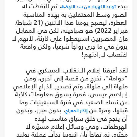
ببدء
، ثم التقطت له
توليد الكهرباء من سد النهضة
الصور وسط المحتفلين به بهذه المناسبة
العطرة، ليصبح يومنا هذا الاثنين (21 شباط/
فبراير 2022) هو صباحيته، لكن في المقابل
فإن المصريين استيقظوا على كارثة، لأنهم لا
يرون في ما جرى زواجاً شرعياً، ولكن واقعة
اغتصاب لإرادتهم!
لقد أغرقنا إعلام الانقلاب العسكري في
"دوامة"، نخرج من قصة إلى أخرى، ومن
ملهاة إلى ملهاة، وتم تصدير الذراع الإعلامي
إبراهيم عيسى، فمرة يسوق معلومات كاذبة
عن نساء الصعيد في فترة السبعينيات وما
قبلها، ومرة عن
، بدون مبرر، وبدون
إنكار المعراج
أن ينجح في خلق سياق مناسب لهذه
الهرطقات، وفي وسائل إعلام مسيّرة لا
مخيّرة. ثم نفاجأ بأن إثيوبيا بدأت عملية توليد