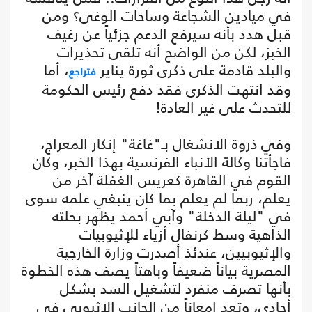
في ميادين الشجاعة وساحات الوغى؟ ومن
قبل هدد بأنه سيرفع الدعم جزئياً عن رغيف
الخبز، لكن من الواضح أنه تلقى تحذيرات
والبلد قادمة على ذكرى ثورة يناير
، أما
فتراجع
وقد انتهت الذكرى فقد دفع رئيس الحكومة
للتحدث على غير العادة!
وفي ذروة الانشغال بـ"غاغة" إنكار المعراج،
فاجأتنا وكالة الأنباء الفرنسية بهذا الخبر، وكان
القوم في القاهرة كعريس الغفلة آخر من
يعلم، ربما لم يعلم بما كان ينبغي علمه سوى
في "ليلة الدخلة" وآبي أحمد يظهر بحلته
الذاهية وسط كرنفال أزياء للإثيوبيات
والإثيوبيين، عندئذ أصدرت وزارة الخارجية
المصرية بياناً ضعيفاً وباهتاً يصف هذه الخطوة
بأنها تصرف منفرد لتشغيل السد بشكل
أحادي، وتعد إمعاناً من الجانب الإثيوبي في