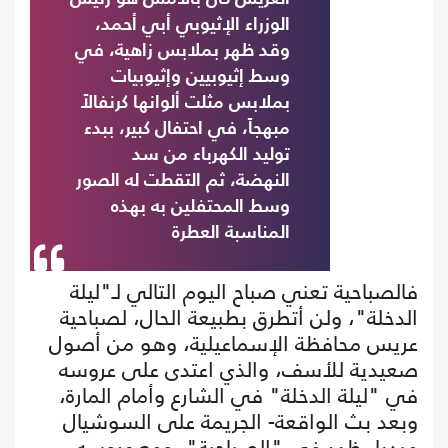
الوزراء الإثيوبي أبي أحمد،
وقد ظهر بملابس زاهية، في
وسط إثيوبيين وإثيوبيات
بملابس مثلت ألوانها كرنفالاً
مبهجاً، في احتفال كبير، ببدء
توليد الكهرباء من سد
النهضة، ثم التقطت له الصور
وسط المحتفلين به بهذه
المناسبة العطرة
فالصباحية تعني صباح اليوم التالي لـ"ليلة
الدخلة"، ولن أتطرق بطبيعة الحال، لصباحية
عريس محافظة الإسماعيلية، وهو من أصول
صعيدية للأسف، والذي اعتدى على عروسه
في "ليلة الدخلة" في الشارع وأمام المارة،
وبعد بث الواقعة- الجريمة على السوشيال
ميديا، ظهر في "الصباحية"، ومع عروسه