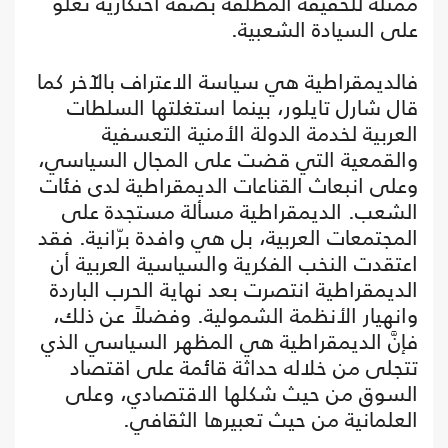
ممثلة للحقيقة المطلقة بصفة احتكارية تعلو
على السيادة الشعبية.
فالديمقراطية هي سياسة الاعتراف بالآخر كما
قال شارل تايلور، بينما استغلتها السلطات
العربية لخدمة الدولة الأمنية التعسفية
والقمعية التي قضت على المجال السياسي،
وعلى انبعاث القناعات الديمقراطية لدى فئات
الشعب. الديمقراطية مسألة مستجدة على
المجتمعات العربية، بل هي وافدة برّانية. فقد
اعتقدت النخب الفكرية والسياسية العربية أن
الديمقراطية انتصرت بعد نهاية الحرب الباردة
وانهيار الأنظمة الشمولية. وفضلاً عن ذلك،
فإنَّ الديمقراطية هي المظهر السياسي الذي
تتجلى من خلاله حداثة قائمة على اقتصاد
السوق من حيث شكلها الاقتصادي، وعلى
العلمانية من حيث تعبيرها الثقافي.