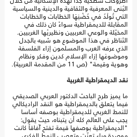
أطروحات سطحية جداً لهذه الإشكالية من خلال
البُنى المعرفية والثقافية والدينية والسياسية
التي تُولَدُ في حُضْنِهَا الخطابات والخطابات
المقابلة للديمقراطية سواءً كان ذلك في
المخيّلة والوعي العربيين ونظيريْها الغربيين.
التَناظر في هذا الموضوع هو شبيه بالجدل
الذي عرفه العرب والمسلمون إزاء الفلسفة
وموضوعَها إزاء الإسلام كدين وفكر ونظام
وهوية وقيمة" (ص 11 من المقدمة العربية).
نقد الديمقراطية الغربية
ما يميز طرح الباحث الدكتور العربي الصديقي
فيما يتعلق بالديمقراطية هو النقد الراديكالي
للنمط الغربي للديمقراطية بوصفه أساسا
يجب على العالم كله أن يتبناه، حيث يقول:
"الديمقراطية بوصفها قيمة تفتح آفاقاً كانت
موصدة وراء تعنّت وتعصب النمط الفكري