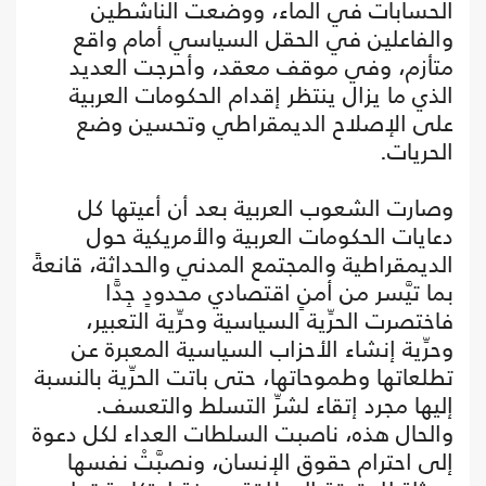
الحسابات في الماء، ووضعت الناشطين
والفاعلين في الحقل السياسي أمام واقع
متأزم، وفي موقف معقد، وأحرجت العديد
الذي ما يزال ينتظر إقدام الحكومات العربية
على الإصلاح الديمقراطي وتحسين وضع
الحريات.
وصارت الشعوب العربية بعد أن أعيتها كل
دعايات الحكومات العربية والأمريكية حول
الديمقراطية والمجتمع المدني والحداثة، قانعةً
بما تيَّسر من أمنٍ اقتصادي محدودٍ جِدًّا
فاختصرت الحرِّية السياسية وحرِّية التعبير،
وحرِّية إنشاء الأحزاب السياسية المعبرة عن
تطلعاتها وطموحاتها، حتى باتت الحرِّية بالنسبة
إليها مجرد إتقاء لشرِّ التسلط والتعسف.
والحال هذه، ناصبت السلطات العداء لكل دعوة
إلى احترام حقوق الإنسان، ونصبَّتْ نفسها