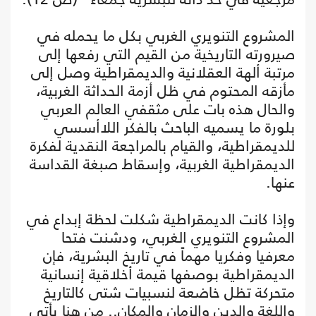
المشروع التنويري الغربي بكل ما يحمله في
صيرورته التاريخية من القيم التي رفعها إلى
مرتبة ألهة العقلانية والديمقراطية وصل إلى
مأزقه المحتوم في ظل أزمة الحداثة الغربية،
والحال هذه بات على مثقفي العالم العربي
بلورة ما يسميه الباحث بالفكر اللاأسسي
للديمقراطية، والقيام بالمراجعة النقدية لفكرة
الديمقراطية الغربية، وإسقاط صبغة القداسة
عنها.
وإذا كانت الديمقراطية شكلت لحظة إبداع في
المشروع التنويري الغربي، ودشنت فتحا
معرفيا وفكريا مهماً في تاريخ البشرية، فإن
الديمقراطية بوصفها قيمة أخلاقية إنسانية
متحركة تظل خاضعة لنسبيات شتى كالتاريخ
واللغة والدين والزمان والمكان.. من هنا يأتي