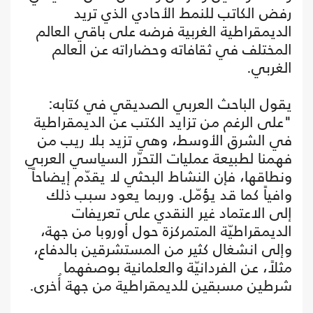
رفض الكاتب للنمط الأحادي الذي تريد
الديمقراطية الغربية فرضه على باقي العالم
المختلف في ثقافاته وحضاراته عن العالم
الغربي.
يقول الباحث العربي الصديقي في كتابه:
"على الرغم من تزايد الكتب عن الديمقراطية
في الشرق الأوسط، وهي تزيد بلا ريب من
فهمنا لطبيعة عمليات التحرّر السياسي العربي
ونطاقها، فإن النشاط البحثي لا يقدّم إيضاحاً
وافياً كما قد يؤمّل. وربما يعود سبب ذلك
إلى الاعتماد غير النقدي على تعريفات
الديمقراطيّة المتمركزة حول أوروبا من جهة،
وإلى انشغال كثير من المستشرقين بالدفاع،
مثلاً، عن الفردانيّة والعلمانية بوصفهما
شرطين مسبقين للديمقراطية من جهة أُخرى.