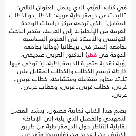
في كتابه القيّم، الذي يحمل العنوان التالي:
"البحث عن ديمقراطية عربية: الخطاب والخطاب
المقابل" الذي ترجمه مركز دراسات الوحدة
العربية من الإنجليزية إلى العربية، يقدم الباحث
التونسي والأستاذ في العلوم السياسية
بجامعة إكستر في بريطانيا (وحاليا بجامعة
الدوحة في
) الدكتور العربي صديقي،
قطر
رؤية نقدية متميزة للديمقراطية، إذ توخى فيها
خارطة ترسم الخطاب والخطاب المقابل على
ثلاثة محاور متفاعلة ومتشابكة: خطاب غربي ـ
غربي، خطاب غربي ـ عربي، وخطاب عربي ـ
عربي.
يضم هذا الكتاب ثمانية فصول. ينشد الفصل
التمهيدي والفصل الذي يليه إلى الإحاطة
بقابلية التناظر حول الديمقراطية عن طريق
الكشف عن العديد من تفاسيرها وتفحص