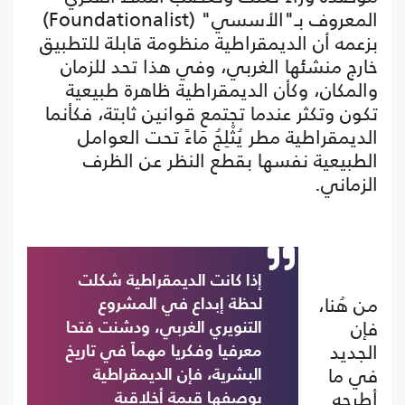
المعروف بـ"الأسسي" (Foundationalist)
بزعمه أن الديمقراطية منظومة قابلة للتطبيق
خارج منشئها الغربي، وفي هذا تحد للزمان
والمكان، وكأن الديمقراطية ظاهرة طبيعية
تكون وتكثر عندما تجتمع قوانين ثابتة، فكأنما
الديمقراطية مطر يُثْلِجُ مَاءً تحت العوامل
الطبيعية نفسها بقطع النظر عن الظرف
الزماني.
إذا كانت الديمقراطية شكلت
من هُنا،
لحظة إبداع في المشروع
فإن
التنويري الغربي، ودشنت فتحا
الجديد
معرفيا وفكريا مهماً في تاريخ
في ما
البشرية، فإن الديمقراطية
أطرحه
بوصفها قيمة أخلاقية