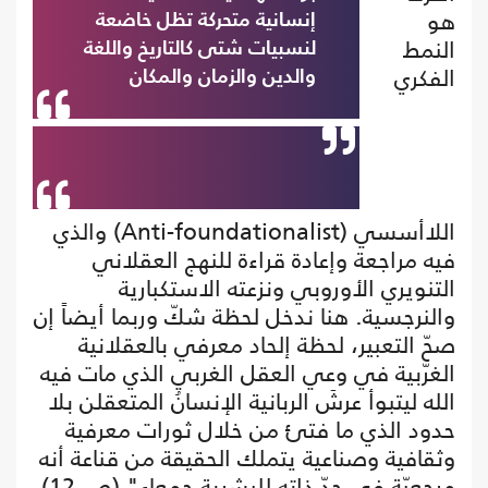
هو
إنسانية متحركة تظل خاضعة
النمط
لنسبيات شتى كالتاريخ واللغة
الفكري
والدين والزمان والمكان
اللاأسسي (Anti-foundationalist) والذي
فيه مراجعة وإعادة قراءة للنهج العقلاني
التنويري الأوروبي ونزعته الاستكبارية
والنرجسية. هنا ندخل لحظة شكّ وربما أيضاً إن
صحّ التعبير، لحظة إلحاد معرفي بالعقلانية
الغرّبية في وعي العقل الغربي الذي مات فيه
الله ليتبوأ عرشَ الربانية الإنسانُ المتعقلن بلا
حدود الذي ما فتئ من خلال ثورات معرفية
وثقافية وصناعية يتملك الحقيقة من قناعة أنه
مرجعيّة في حدّ ذاته للبشرية جمعاء" (ص 12).