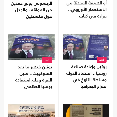
أو الصيغة المحدثة من
الريسوني يوثق عقدين
الاستعمار الأوروبي..
من المواقف والجدل
قراءة في كتاب
حول فلسطين
كتب
كتب
بوتين وإعادة صناعة
بوتين قيصر ما بعد
روسيا.. اقتصاد الدولة
السوفييت.. حنين
وسلطة التاريخ في
القوة وحلم استعادة
صراع الجغرافيا
روسيا العظمى
السياسية