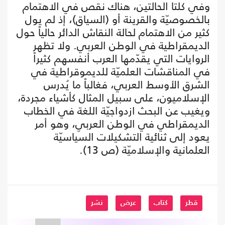
وفي كلتا الحالتين، هناك نقص في الاهتمام
بالخصوصيّة والقرينة أو (السياق)، إذ لم يول
كثير من الاهتمام لحالة النقاش الدائر حالياً حول
الديمقراطية في الوطن العربي. ولا تظهر
الروايات التي يقدّمها العرب أنفسهم كثيراً
في المناقشات العلميّة للديموقراطية في
الشرق الأوسط العربي، فغالباً ما يُدرس
الإسلاميون، على سبيل المثال كأشياء مجردة،
ويغيب عن البحث ازدواجيّة اللغة في الخطاب
الديمقراطي في الوطن العربي، وهو أمر
يعود إلى ثنائية التشكيلات السياسيّة
العلمانية والإسلاميّة (ص 13).
قطر
كتاب
عرض
نشر