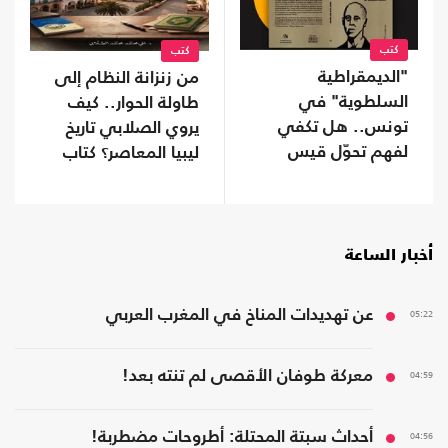
كتب
كتب
"الديمقراطية
من زنزانة النظام إلى
السلطوية" في
طاولة الحوار.. كيف
تونس.. هل تكفي
يروي الصلابي تاريخ
لفهم تحوّل قيس
ليبيا المعاصر؟ كتاب
سعيّد؟ كتاب جديد
أخبار الساعة
05:22
عن تهديدات المناخ في المغرب العربي
04:59
معركة طوفان الأقصى لم تنته بعد!
04:56
أحداث سبتة المحتلة: أطروحات مضطربة!