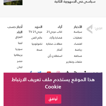
سياسي في الجمهورية الثانية
الأخبار
آراء
المزيد
أخبار حسب
سياسة
كتاب عربي21
عربي21 TV
البلد
العراق
تغطيات
قضايا وآراء
عالم الفن
ليبيا
اقتصاد
مقالات مختارة
تكنولوجيا
سوريا
رياضة
أفكار
صحة
بريطانيا
صحافة
استطلاع رأي
مصر
ملفات وتقارير
لبنان
تابعنا على
هذا الموقع يستخدم ملف تعريف الارتباط
Cookie
من نحن
اتصل بنا
شروط الاستخدام
أوافق
عربي21 ، جميع الحقوق محفوظة @ 2020