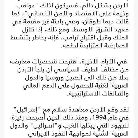
الأردن بشكل دائم، فسيكون لذلك "عواقب
وخيمة على الاقتصاد والأمن الإنساني"، كما
قالت ديما طوقان، وهي باحثة غير مقيمة في
معهد الشرق الأوسط. ومع ذلك، إذا تنازل
الملك وقبل اقتراح ترامب، فإنه يخاطر بتنشيط
المعارضة المتزايدة لحكمه.
في الأيام الأخيرة، اقترحت شخصيات معارضة
من مختلف الطيف السياسي أن يلجأ الأردن
بدلا من ذلك إلى الصين وروسيا والدول
العربية الغنية للحصول على الدعم المالي
والتحالفات الاستراتيجية.
لقد وقع الأردن معاهدة سلام مع "إسرائيل"
في عام 1994، ومنذ ذلك الحين أصبحت ركيزة
للجهود التي يبذلها الغرب و"إسرائيل" والدول
العربية السُنّية لمواجهة النفوذ الإيراني