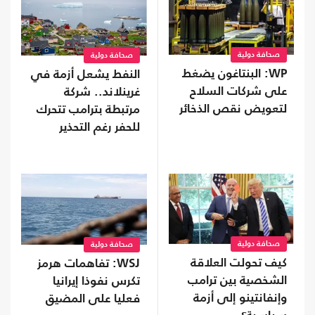
صحافة دولية
صحافة دولية
WP: البنتاغون يضغط
النفط يشعل أزمة في
على شركات السلاح
غرينلاند.. شركة
لتعويض نقص الذخائر
مرتبطة بترامب تتحرك
للحفر رغم التحذير
صحافة دولية
صحافة دولية
كيف تحولت العلاقة
WSJ: تفاهمات هرمز
الشخصية بين ترامب
تكرس نفوذا إيرانيا
وإنفانتينو إلى أزمة
فعليا على المضيق