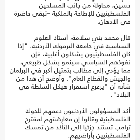
حسين، محاولة من جانب المسلحين
الفلسطينيين للإطاحة بالملكية –تبقى حاضرة
في الأذهان.
قال محمد بني سلامة، أستاذ العلوم
السياسية في جامعة اليرموك الأردنية: "إذا
كان الفلسطينيون يشكلون أغلبية، فإن
نفوذهم السياسي سينمو بشكل طبيعي،
مما يؤدي إلى مطالب بتمثيل أكبر في البرلمان
والجيش والقطاع العام". وأوضح أن هذا من
شأنه أن "يزعزع استقرار هيكل السلطة في
البلاد".
أكد المسؤولون الأردنيون دعمهم للدولة
الفلسطينية وقالوا إن معارضتهم لمقترح
ترامب تستند جزئيا إلى التأكد من تمسك
الفلسطينيين بأراضيهم.