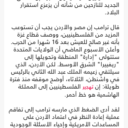
الجديد للنازحين من شأنه أن يزعزع استقرار
البلاد.
قال ترامب إن مصر والأردن يجب أن تستوعب
المزيد من الفلسطينيين، ووصف قطاع غزة
بأنه غير صالح للعيش بعد 16 شهرا من الحرب.
وأعلن الأسبوع الماضي أن الولايات المتحدة
ستتولى "إدارة" المنطقة وتحويلها إلى
"ريفييرا" الشرق الأوسط. لكن الأردن، الذي
سيلتقي زعيمه الملك عبد الله الثاني بالرئيس
في واشنطن، الثلاثاء، أوضح موقفه منذ فترة
طويلة: إن
الفلسطينيين إلى المملكة
تهجير
الهاشمية هو خط أحمر.
لقد أدى الضغط الذي مارسه ترامب إلى تفاقم
عملية إعادة النظر في اعتماد الأردن على
المساعدات الأمريكية وإحياء الأسئلة الوجودية