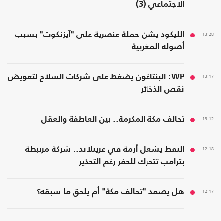
الاجتماعي (3)
13:28
الليكود يشن حملة عنصرية على "آيزنكوت" بسبب
أصوله المغربية
13:17
WP: البنتاغون يضغط على شركات السلاح لتعويض
نقص الذخائر
13:12
تحالف مكة المكرمة.. بين العاطفة والعقل
12:18
النفط يشعل أزمة في غرينلاند.. شركة مرتبطة
بترامب تتحرك للحفر رغم التحذير
12:17
هل يصمد "تحالف مكة" أم يلحق ما سبقه؟