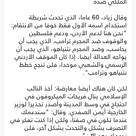
الملكي ضده.
وقال زياد، 60 عاما، الذي تحدث شريطة
استخدام اسمه الأول فقط خوفا من الانتقام:
"نحن هنا لدعم الأردن، ودعم فلسطين
والوقوف ضد المجرم ترامب، الذي يجب أن
يحاسب، وضد المجرم نتنياهو، الذي يجب أن
يواجه العدالة أيضا. إذا كان الموقف الأردني
الرسمي والشعبي موحدا، فلن تنجح خطط
نتنياهو وترامب".
لكن كان هناك أيضا معارضة: أخذ النائب
الإسلامي ينال فريحات الميكروفون في
احتجاج في وسط المدينة وأصدر تحذيرا لوزير
الخارجية أيمن الصفدي. وقال: "سندعمك
عندما تكون في صفنا، ولكن إذا كنت تفكر في
التصرف بشكل والتحدث بشكل آخر، فلن
ندعمك بعد الآن".