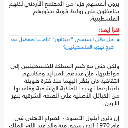
يرون أنفسهم جزءا من المجتمع الأردني لكنهم
يحافظون على روابط قوية بجذورهم
الفلسطينية.
اقرأ أيضا:
هل يظل السيسي "ديكتاتور" ترامب المفضل بعد
طرح تهجير الفلسطينيين؟
ولكن حتى مع ضم المملكة للفلسطينيين إلى
مواطنيها، فإن عددهم المتزايد ومكانتهم
الثقافية كان يُنظَر إليهما منذ فترة طويلة
باعتبارهما تهديدا للملكية الهاشمية وقاعدتها
من القبائل الأصلية على الضفة الشرقية لنهر
الأردن.
إن ذكرى أيلول الأسود - الصراع الأهلي في
عام 1970 الذي سحق فيه والد عبد الله، الملك