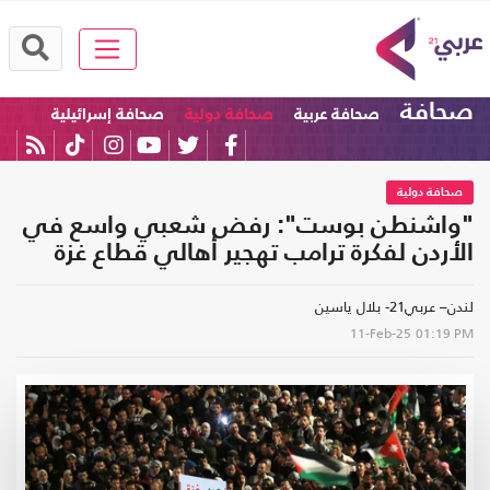
صحافة
صحافة عربية
صحافة دولية
صحافة إسرائيلية
صحافة دولية
"واشنطن بوست": رفض شعبي واسع في
الأردن لفكرة ترامب تهجير أهالي قطاع غزة
لندن– عربي21- بلال ياسين
11-Feb-25
01:19 PM