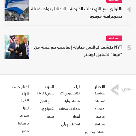
صحافة
4
بالتوازي مع التهديدات الخارجية.. الاحتلال يواجه قنبلة
ديموغرافية موقوتة
صحافة
5
NYT تكشف كواليس محاولة إنفانتينو بيع حصة من
"فيفا" لشقيق كوشنر
الأخبار
آراء
المزيد
أخبار حسب
سياسة
كتاب عربي21
عربي21 TV
البلد
العراق
تغطيات
قضايا وآراء
عالم الفن
ليبيا
اقتصاد
مقالات مختارة
تكنولوجيا
سوريا
رياضة
أفكار
صحة
بريطانيا
صحافة
استطلاع رأي
مصر
ملفات وتقارير