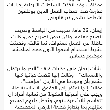
ومكلف، وقد اتخذت السلطات الأردنية إجراءات
صارمة ضد أصحاب العمل الذين يوظفون
أشخاصا بشكل غير قانوني.
إيمان، 26 عاما، تخرجت من الجامعة وتدربت
لتصبح معلمة. ولكن بدون تصريح عمل، كانت
عاطلة عن العمل لسنوات، كما قالت، وتحدثت
بشرط استخدام اسمها الأول فقط لمناقشة
موضوع حساس.
نشأت إيمان على حكايات غزة - "البحر والبرتقال
والأسماك" - وقالت إنها قضت حياتها كلها
تشعر بأن وجودها في الأردن "مؤقت".
وقالت إنها تفتقر إلى الحقوق الأساسية هنا،
ويجب على أسرتها المكونة من ثمانية أفراد أن
تتقاسم ثلاث غرف نوم، ويُحظر عليهم توسيع
منزلهم بما يتجاوز قطعة الأرض المخصصة