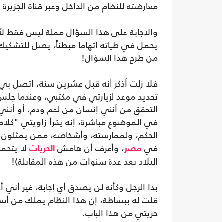
معارضته للنظام من الداخل وعبر قناة الجزيرة ل
والاجابة على هذا السؤال مملة ليس فقط لأنها
يحمل في طياته اتهاما مبطناً، يصل للتشكيك
من طرح هذا السؤال!
فلا زلت أذكر أنه قبل عشرين سنة، اتصل بي
تحديد موعد لزيارتي في مكتبي، وعندما جلس
التحقق من أنني إنسان من لحم ودم، أو أنني
في الموضوع مباشرة، إنه يقرأ زاويتي "كلام
الحكم، ولممارسته، وأشخاصه، ممن يمثلون مر
في
، وأعرف أن هامش
لا يتحمل
مصر
الحريات
البلاد بعد عدة سنوات من هذه المقابلة)!
بدا الرجل وكأنه لن يصدق أي إجابة، غير أني 
قلت له ببساطة، إن هذا النظام يملك من أسالي
حريتي من هذا الباب.