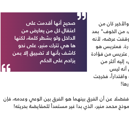
الأخير كان من
صحيح أنها أقدمت على
يء من الخوف" بعد
اعتقال كل من يعارض من
وقفت عرضه، لأنه
الداخل ولو بشطر كلمة، لكنها
رة. فعتريس هو
ها هي تترك منير، على نحو
 عتريس من فؤادة
كاشف بأنها لا تضييق إلا بمن
إليه أكثر من
يزاحم على الحكم
 أنه ليس
اقتداراً، فخرجت
ها!
فضلا عن أن الفرق بينهما هو الفرق بين الوعي وعدمه، فإن
 محمد منير، الذي بدا غير مستعداً للمقايضة بحريته!