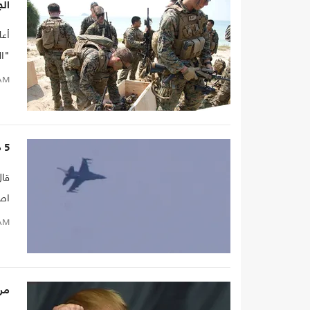
الج
"ال
AM
5 مفقودين من الجيش الأمريكي في اصطدام طائرتين قبالة اليابان
قال
اصط
قبا
AM
من 