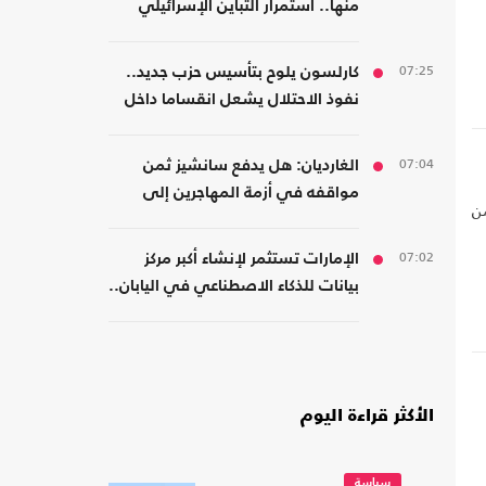
منها.. استمرار التباين الإسرائيلي
بشأن اتفاق غزة
07:25
كارلسون يلوح بتأسيس حزب جديد..
نفوذ الاحتلال يشعل انقساما داخل
اليمين الأمريكي
07:04
الغارديان: هل يدفع سانشيز ثمن
مواقفه في أزمة المهاجرين إلى
من
سبتة؟
07:02
الإمارات تستثمر لإنشاء أكبر مركز
بيانات للذكاء الاصطناعي في اليابان..
كم بلغت تكلفته؟
الأكثر قراءة اليوم
سياسة