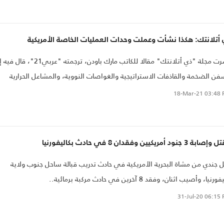
أتلانتك: هكذا نشأت وعملت وحدات العمليات الخاصة الأمريكية
نشرت مجلة "ذي أتلانتك" مقالا للكاتب مارك باودن، ترجمته "عربي21"، ق
فن الضخمة والقاذفات الاستراتيجية والغواصات النووية، والمشاعل الحرارية
ماية الطائرات من الصواريخ المضادة" والجيوش الضخمة، هذه الصور هي التي
18-Mar-21
03:48 
ل صورة القوة الأمريكية وتمتص 98% من ميزانية البنتاغون.
ة 3 جنود أمريكيين وفقدان 8 في حادث بكاليفورنيا
 جندي من مشاة البحرية الأمريكية في حادث تدريب قبالة ساحل جنوب ولاية
ورنيا، وأصيب اثنان، وفقد 8 آخرين في حادث مركبة برمائية..
31-Jul-20
06:15 