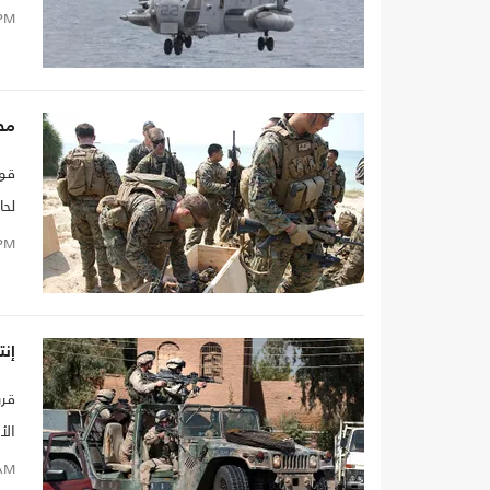
PM
محك
قوا
لحا
PM
إنت
قرر
الأ
AM