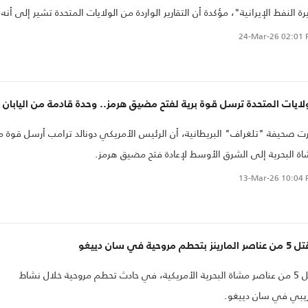
رة النفط الإيرانية"، مؤكدة أن التقارير الواردة من الولايات المتحدة تشير إلى أنه
ي النظر في نشر سريع..
24-Mar-26
02:01 
لايات المتحدة ترسل قوة برية لفتح مضيق هرمز.. وحدة قادمة من اليابان
ت صحيفة "تلغراف" البريطانية، أن الرئيس الأمريكي دونالد ترامب أرسل قوة 
ة البحرية إلى الشرق الأوسط لإعادة فتح مضيق هرمز.
13-Mar-26
10:04 
ارينز بتحطم مروحية في سان دييغو
قتل 5 من عناصر مشاة البحرية الأمريكية، في حادث تحطم مروحية خلال نشاط
يبي في سان دييغو.