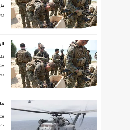
جزي
يجر
PM
الو
ذكر
مشا
PM
مقتل 5 من عناصر الم
تدر