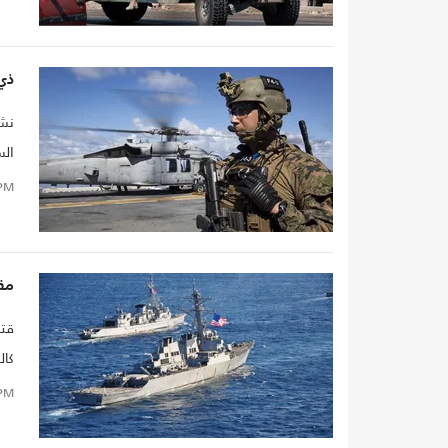
ذي 
الس
"لح
PM
تختز
مقتل وإصاب
قتل
كاليف
PM