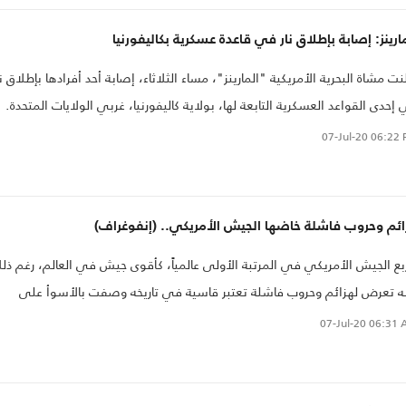
ارينز: إصابة بإطلاق نار في قاعدة عسكرية بكاليفورنيا
نت مشاة البحرية الأمريكية "المارينز"، مساء الثلاثاء، إصابة أحد أفرادها بإطلاق نا
إحدى القواعد العسكرية التابعة لها، بولاية كاليفورنيا، غربي الولايات المتحدة.
07-Jul-20
06:22 
ائم وحروب فاشلة خاضها الجيش الأمريكي.. (إنفوغراف)
بع الجيش الأمريكي في المرتبة الأولى عالمياً، كأقوى جيش في العالم، رغم ذل
ه تعرض لهزائم وحروب فاشلة تعتبر قاسية في تاريخه وصفت بالأسوأ على
طلاق، كفشله في حرب فيتنام والصومال، وانسحابه من بيروت وكذا أفغانستان
07-Jul-20
06:31 
وم.