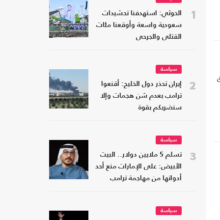
1
الحوثي: استهدفنا تحشيدات
سعودية واسعة وأوقعنا مئات
القتلى والجرحى
سياسة
2
إيران تحذر دول الخليج: أقنعوا
ترامب بعدم شن هجمات وإلا
سنضربكم بقوة
سياسة
3
تسلم 5 ملايين دولار.. البيت
الأبيض: على الإمارات منع أحد
أدواتها من مهاجمة ترامب
سياسة