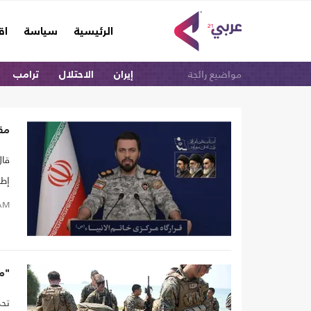
(current)
الرئيسية
سياسة
اق
مواضيع رائجة
إيران
الاحتلال
ترامب
مقر
قال
إطل
ميا
AM
سط
"مع
تحد