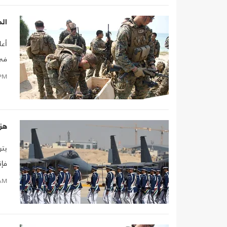
الم
أعل
في 
PM
هز
يتر
فإن
الإ
AM
الي