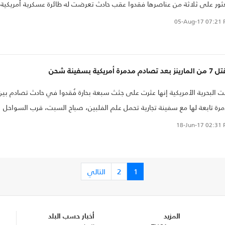
ثور على ثلاثة من عناصرها فقدوا عقب حادث تعرضت له طائرة عسكرية أمريكية
لة ساحل أستراليا.
05-Aug-17
07:21 
عد تصادم مدمرة أمريكية بسفينة شحن
ت البحرية الأمريكية إنها عثرت على جثث سبعة بحارة فُقدوا في حادث تصادم بين
رة تابعة لها مع سفينة تجارية تحمل علم الفلبين، صباح السبت، قرب السواحل
نوبية الشرقية لليابان..
18-Jun-17
02:31 
1
2
التالي
المزيد
أخبار حسب البلد