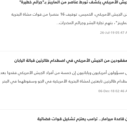
يش الأمريكي يكشف تورط عناصر من المارينز بـ"جرائم خطيرة"
أعلن الجيش الأمريكي، الخميس، توقيف 16 عنصرا من قوات مشاة البحرية
مارينز"، بتهم تجارة البشر وجرائم المخدرات..
26-Jul-19
05:47 
 مسؤولون أمريكيون ويابانيون إن خمسة من أفراد الجيش الأمريكي فقدوا بعد
دام طائرتين تابعتين لمشاة البحرية الأمريكية في الجو وسقوطهما في البحر
لة سواحل اليابان اليوم الخميس خلال تدريب على إعادة التزود بالوقود.
06-Dec-18
02:46 
قاعدة ميرامار.. ترامب يعتزم تشكيل قوات فضائية