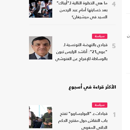
4
ما هي الخطوة التالية لـ"أيباك"
بعد خسارتها أمام عبد الرحمن
السيد في ميشيغان؟
ال فيه إن
سياسة
5
قيادي بالنهضة التونسية لـ
"عربي21": أناشد الرئيس تبون
بالوساطة للإفراج عن الغنوشي
الأكثر قراءة في أسبوع
سياسة
1
قيادات بـ "البوليساريو" تفتح
باب النقاش حول مقترح الحكم
الذاتي المغربي