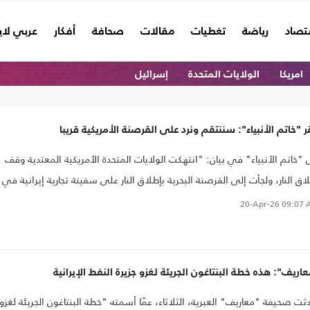
تصاد
رياضة
تغطيات
مقالات
صحافة
أفكار
عربي لا
امريكا
الولايات المتحدة
إسرائيل
 "خاتم الأنبياء": سننتقم ونرد على القرصنة الأمريكية قريبا
 "خاتم الأنبياء" في بيان: "انتهكت الولايات المتحدة الأمريكية المعتدية وقف
اق النار، ولجأت إلى القرصنة البحرية بإطلاق النار على سفينة تجارية إيرانية في
ه بحر عُمان، ما أدى إلى تعطيل نظام الملاحة فيها، وإنزال عدد من عناصرها على
20-Apr-26
09:07 
حها".
اريف": هذه خطة البنتاغون الجريئة لغزو جزيرة النفط الإيرانية
ثت صحيفة "معاريف" العبرية، الثلاثاء، عمّا أسمته "خطة البنتاغون الجريئة لغزو