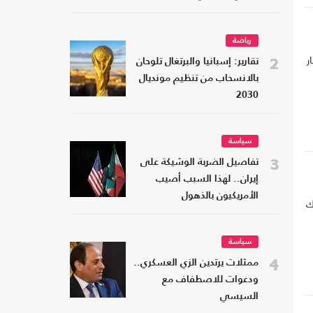
رياضة
ر
2
تقارير: إسبانيا والبرتغال تلوحان
بالانسحاب من تنظيم مونديال
2030
سياسة
3
تفاصيل الضربة الوشيكة على
إيران.. لهذا السبب أصيب
الأمريكيون بالذهول
ك
سياسة
4
ممثلات يرتدين الزي العسكري..
ودعوات للاصطفاف مع
السيسي